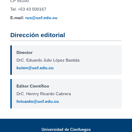
CP 55100
Tel: +53 43 500167
E-mail:
rus@ucf.edu.cu
Dirección editorial
Director
DrC. Eduardo Julio López Bastida
kuten@ucf.edu.cu
Editor Científico
DrC. Henrry Ricardo Cabrera
hricardo@ucf.edu.cu
Universidad de Cienfuegos