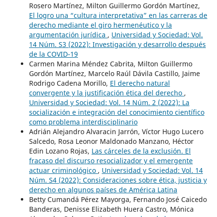
Rosero Martínez, Milton Guillermo Gordón Martínez,
El logro una “cultura interpretativa” en las carreras de
derecho mediante el giro hermenéutico y la
argumentación jurídica
,
Universidad y Sociedad: Vol.
14 Núm. S3 (2022): Investigación y desarrollo después
de la COVID-19
Carmen Marina Méndez Cabrita, Milton Guillermo
Gordón Martínez, Marcelo Raúl Dávila Castillo, Jaime
Rodrigo Cadena Morillo,
El derecho natural
convergente y la justificación ética del derecho
,
Universidad y Sociedad: Vol. 14 Núm. 2 (2022): La
socialización e integración del conocimiento científico
como problema interdisciplinario
Adrián Alejandro Alvaracin Jarrón, Víctor Hugo Lucero
Salcedo, Rosa Leonor Maldonado Manzano, Héctor
Edin Lozano Rojas,
Las cárceles de la exclusión. El
fracaso del discurso resocializador y el emergente
actuar criminológico
,
Universidad y Sociedad: Vol. 14
Núm. S4 (2022): Consideraciones sobre ética, justicia y
derecho en algunos países de América Latina
Betty Cumandá Pérez Mayorga, Fernando José Caicedo
Banderas, Denisse Elizabeth Huera Castro, Mónica