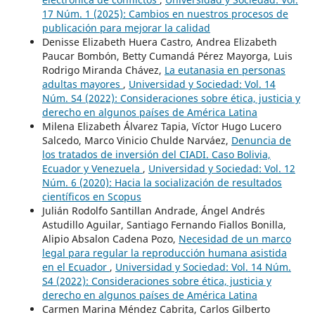
17 Núm. 1 (2025): Cambios en nuestros procesos de
publicación para mejorar la calidad
Denisse Elizabeth Huera Castro, Andrea Elizabeth
Paucar Bombón, Betty Cumandá Pérez Mayorga, Luis
Rodrigo Miranda Chávez,
La eutanasia en personas
adultas mayores
,
Universidad y Sociedad: Vol. 14
Núm. S4 (2022): Consideraciones sobre ética, justicia y
derecho en algunos países de América Latina
Milena Elizabeth Álvarez Tapia, Víctor Hugo Lucero
Salcedo, Marco Vinicio Chulde Narváez,
Denuncia de
los tratados de inversión del CIADI. Caso Bolivia,
Ecuador y Venezuela
,
Universidad y Sociedad: Vol. 12
Núm. 6 (2020): Hacia la socialización de resultados
científicos en Scopus
Julián Rodolfo Santillan Andrade, Ángel Andrés
Astudillo Aguilar, Santiago Fernando Fiallos Bonilla,
Alipio Absalon Cadena Pozo,
Necesidad de un marco
legal para regular la reproducción humana asistida
en el Ecuador
,
Universidad y Sociedad: Vol. 14 Núm.
S4 (2022): Consideraciones sobre ética, justicia y
derecho en algunos países de América Latina
Carmen Marina Méndez Cabrita, Carlos Gilberto