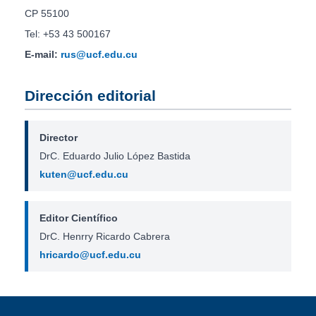
CP 55100
Tel: +53 43 500167
E-mail:
rus@ucf.edu.cu
Dirección editorial
Director
DrC. Eduardo Julio López Bastida
kuten@ucf.edu.cu
Editor Científico
DrC. Henrry Ricardo Cabrera
hricardo@ucf.edu.cu