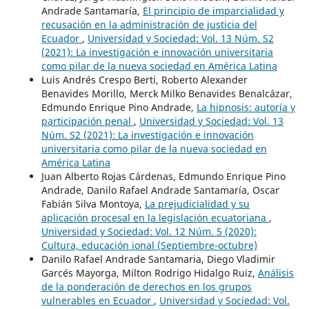
Andrade Santamaría,
El principio de imparcialidad y
recusación en la administración de justicia del
Ecuador
,
Universidad y Sociedad: Vol. 13 Núm. S2
(2021): La investigación e innovación universitaria
como pilar de la nueva sociedad en América Latina
Luis Andrés Crespo Berti, Roberto Alexander
Benavides Morillo, Merck Milko Benavides Benalcázar,
Edmundo Enrique Pino Andrade,
La hipnosis: autoría y
participación penal
,
Universidad y Sociedad: Vol. 13
Núm. S2 (2021): La investigación e innovación
universitaria como pilar de la nueva sociedad en
América Latina
Juan Alberto Rojas Cárdenas, Edmundo Enrique Pino
Andrade, Danilo Rafael Andrade Santamaría, Oscar
Fabián Silva Montoya,
La prejudicialidad y su
aplicación procesal en la legislación ecuatoriana
,
Universidad y Sociedad: Vol. 12 Núm. 5 (2020):
Cultura, educación ional (Septiembre-octubre)
Danilo Rafael Andrade Santamaria, Diego Vladimir
Garcés Mayorga, Milton Rodrigo Hidalgo Ruiz,
Análisis
de la ponderación de derechos en los grupos
vulnerables en Ecuador
,
Universidad y Sociedad: Vol.