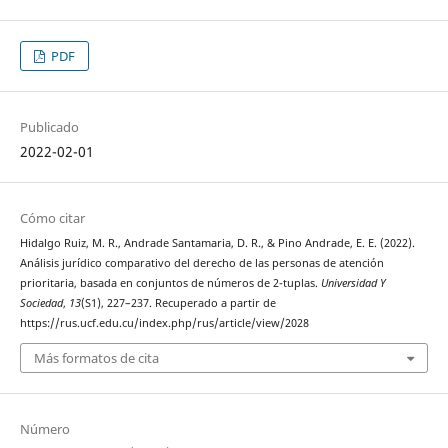
PDF
Publicado
2022-02-01
Cómo citar
Hidalgo Ruiz, M. R., Andrade Santamaria, D. R., & Pino Andrade, E. E. (2022).
Análisis jurídico comparativo del derecho de las personas de atención
prioritaria, basada en conjuntos de números de 2-tuplas.
Universidad Y
Sociedad
,
13
(S1), 227–237. Recuperado a partir de
https://rus.ucf.edu.cu/index.php/rus/article/view/2028
Más formatos de cita
Número