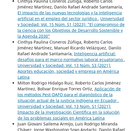
Cinthya Paulina Cisneros Zúñiga, Roberto Carlos
Jiménez Martínez, Danilo Rafael Andrade Santamaría,
El impacto de las nuevas tecnologías y la inteligencia
artificial en el empleo del sector jurídico
,
Universidad
y Sociedad: Vol. 15 Núm. S1 (2023): "El compromiso de
la ciencia con los Objetivos de Desarrollo Sostenible y
la Agenda 2030"
Cinthya Paulina Cisneros Zúñiga, Roberto Carlos
Jiménez Martínez, Manuel Ricardo Velázquez, Danilo
Rafael Andrade Santamaría,
Inteligencia artificial:
desafíos para el marco normativo laboral ecuatoriano
,
Universidad y Sociedad: Vol. 13 Núm. S3 (2021):
Aportes educación, sociedad y empresa en América
Latina
Milton Rodrigo Hidalgo Ruiz, Roberto Carlos Jiménez
Martínez, Bolivar Enrique Torres Ortiz,
Aplicación de
los métodos Pest-DAFO para el diagnóstico de la
situación actual de la justicia indígena en Ecuador
,
Universidad y Sociedad: Vol. 13 Núm. S1 (2021):
Impacto de la investigación Científica en la solución
de los problemas sociales en América Latina
Juan Giovani Sailema Armijo, Luis Rodrigo Miranda
Chávez, Jorge Washington Soxo Andachi, Danilo Rafael