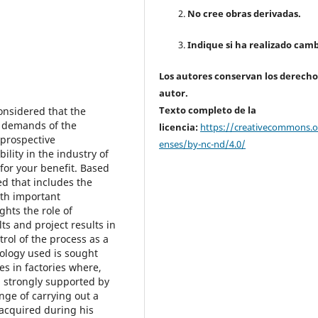
No cree obras derivadas.
Indique si ha realizado camb
Los autores conservan los derecho
autor.
Texto completo de la
considered that the
e demands of the
licencia:
https://creativecommons.or
 prospective
enses/by-nc-nd/4.0/
lity in the industry of
or your benefit. Based
d that includes the
ith important
hts the role of
ts and project results in
rol of the process as a
dology used is sought
es in factories where,
, strongly supported by
nge of carrying out a
acquired during his