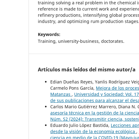
training solving a real problem in the chemical i
reference is made to current work and experience
refinery productions, intensifying global process
industry, and optimizing rum production stages
Keywords:
Training, university-business, doctorates.
Artículos más leídos del mismo autor/a
Edian Dueñas Reyes, Yanlis Rodríguez Veig
Carmelo Pons García,
Mejora de los proceso
Matanzas
,
Universidad y Sociedad: Vol. 1
de sus publicaciones para alcanzar el desar
Carlos Mario Gutiérrez Marrero, Diana N.
asesoría técnica en la gestión de la cien
Núm. S2 (2024): Transmitir ciencia, sosten
Eduardo Julio López Bastida,
Lecciones ap
desde la visión de la economía ecológica
,
ciencia en medio de la COVID-19 (Mayo-ju