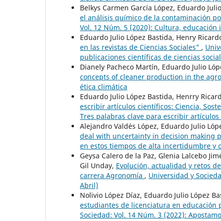
Belkys Carmen García López, Eduardo Juli
el análisis químico de la contaminación p
Vol. 12 Núm. 5 (2020): Cultura, educación
Eduardo Julio López Bastida, Henry Ricar
en las revistas de Ciencias Sociales"
,
Univ
publicaciones científicas de ciencias socia
Dianely Pacheco Martín, Eduardo Julio Lópe
concepts of cleaner production in the agr
ética climática
Eduardo Julio López Bastida, Henrry Rica
escribir artículos científicos: Ciencia, Sos
Tres palabras clave para escribir artículos 
Alejandro Valdés López, Eduardo Julio Lóp
deal with uncertainty in decision making
en estos tiempos de alta incertidumbre y
Geysa Calero de la Paz, Glenia Lalcebo Ji
Gil Unday,
Evolución, actualidad y retos d
carrera Agronomía
,
Universidad y Socieda
Abril)
Nolivio López Díaz, Eduardo Julio López B
estudiantes de licenciatura en educación 
Sociedad: Vol. 14 Núm. 3 (2022): Apostamos