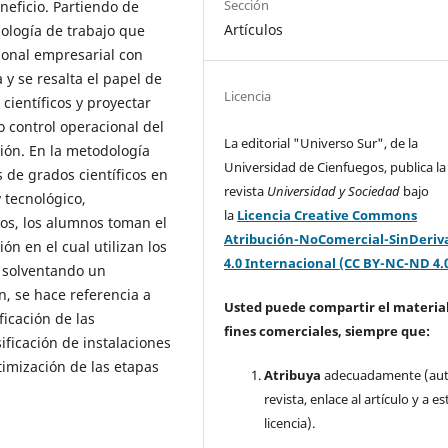
Sección
neficio. Partiendo de
Artículos
ología de trabajo que
sonal empresarial con
 y se resalta el papel de
Licencia
científicos y proyectar
o control operacional del
La editorial "Universo Sur", de la
ión. En la metodología
Universidad de Cienfuegos, publica la
 de grados científicos en
revista
Universidad y Sociedad
bajo
 tecnológico,
la
Licencia Creative Commons
os, los alumnos toman el
Atribución-NoComercial-SinDeriv
ón en el cual utilizan los
4.0 Internacional (CC BY-NC-ND 4.
 solventando un
n, se hace referencia a
Usted puede compartir el material
ficación de las
fines comerciales, siempre que:
ificación de instalaciones
timización de las etapas
Atribuya
adecuadamente (aut
revista, enlace al artículo y a es
licencia).