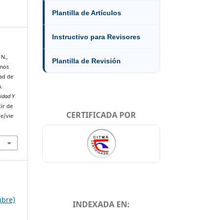
Plantilla de Artículos
Instructivo para Revisores
 N.,
Plantilla de Revisión
amos
dad de
.
sidad Y
ir de
CERTIFICADA POR
le/vie
ubre)
INDEXADA EN: