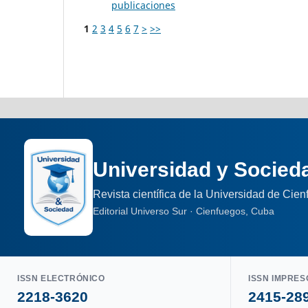
publicaciones
1
2
3
4
5
6
7
>
>>
Universidad y Socied
Revista científica de la Universidad de Cie
Editorial Universo Sur · Cienfuegos, Cuba
ISSN ELECTRÓNICO
ISSN IMPRES
2218-3620
2415-28