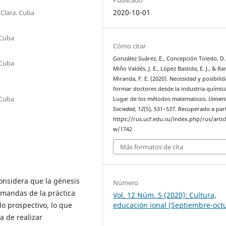
2020-10-01
 Clara. Cuba
 Cuba
Cómo citar
González Suárez, E., Concepción Toledo, D.
 Cuba
Miño Valdés, J. E., López Bastida, E. J., & R
Miranda, F. E. (2020). Necesidad y posibili
formar doctores desde la industria química
 Cuba
Lugar de los métodos matematicos.
Univer
Sociedad
,
12
(5), 531–537. Recuperado a part
https://rus.ucf.edu.cu/index.php/rus/artic
w/1742
Más formatos de cita
considera que la génesis
Número
emandas de la práctica
Vol. 12 Núm. 5 (2020): Cultura,
lo prospectivo, lo que
educación ional (Septiembre-oct
ia de realizar