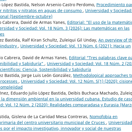
o López Bastida, Nelson Arsenio Castro Perdomo,
Procedimiento pa
or nitritos y nitratos en aguas de consumo
,
Universidad y Sociedad
 ional (Septiembre-octubre)
do Cabrera, David de Armas Yanes,
Editorial: "El uso de la matemáti
ersidad y Sociedad: Vol. 18 Núm. 3 (2026): Las matemáticas en las
les
z Bastida, Ralf Kiran Schultz, Zuleiqui Gil Unday,
An overview of t
oindustry
,
Universidad y Sociedad: Vol. 13 Núm. 6 (2021): Hacia un
rdo Cabrera, David de Armas Yanes,
Editorial “Tres palabras clave p
tenibilidad y Sabiduría”
,
Universidad y Sociedad: Vol. 18 Núm. 2 (20
científicos: Ciencia, Sostenibilidad y Sabiduría
ez Bastida, Jorge Luis León González,
Methodological approaches t
 processes
,
Universidad y Sociedad: Vol. 12 Núm. S(1) (2020): cision
 complejidad
ménez, Eduardo Julio López Bastida, Deibis Buchaca Machado, Zulei
e la dimensión ambiental en la universidad cubana. Estudio de cas
d: Vol. 12 Núm. 2 (2020): Realidades comparadasa y Eurasia (Marz
astida, Gislena de La Caridad Mesa Contreras,
Nomofobia en
primaria del centro universitario municipal de Cruces
,
Universidad
 por el impacto investigativo, innovador y social de nuestras