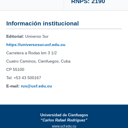
RNPS: 2190
Información institucional
Editorial:
Universo Sur
https://universosur.ucf.edu.cu
Carretera a Rodas km 3 1/2
Cuatro Caminos, Cienfuegos, Cuba
CP 55100
Tel: +53 43 500167
E-mail:
rus@ucf.edu.cu
Universidad de Cienfuegos
“Carlos Rafael Rodríguez”
www.ucf.edu.cu