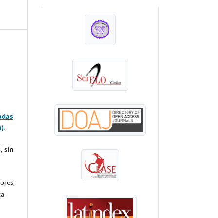
INDEXADA EN:
adas
0)
.
, sin
ores,
ta