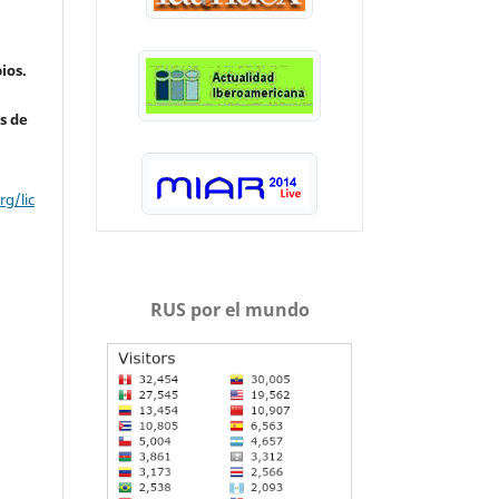
ios.
s de
g/lic
RUS por el mundo