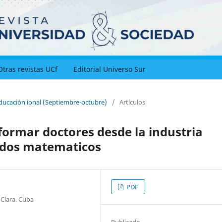
Otras revistas UCf
Editorial Universo Sur
educación ional (Septiembre-octubre)
/
Artículos
formar doctores desde la industria
odos matematicos
PDF
 Clara. Cuba
Publicado