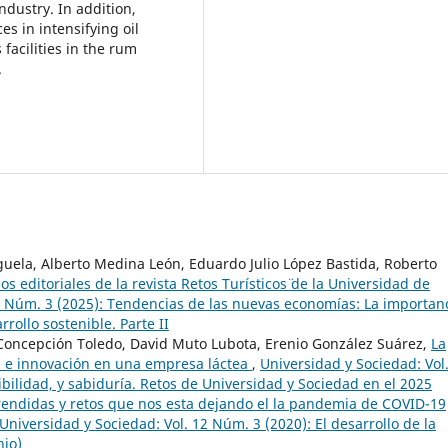
ndustry. In addition,
s in intensifying oil
 facilities in the rum
.
uela, Alberto Medina León, Eduardo Julio López Bastida, Roberto
s editoriales de la revista ¨Retos Turísticos¨ de la Universidad de
7 Núm. 3 (2025): Tendencias de las nuevas economías: La importan
rollo sostenible. Parte II
 Concepción Toledo, David Muto Lubota, Erenio González Suárez,
La
cia e innovación en una empresa láctea
,
Universidad y Sociedad: Vol
ibilidad, y sabiduría. Retos de Universidad y Sociedad en el 2025
rendidas y retos que nos esta dejando el la pandemia de COVID-19
Universidad y Sociedad: Vol. 12 Núm. 3 (2020): El desarrollo de la
nio)