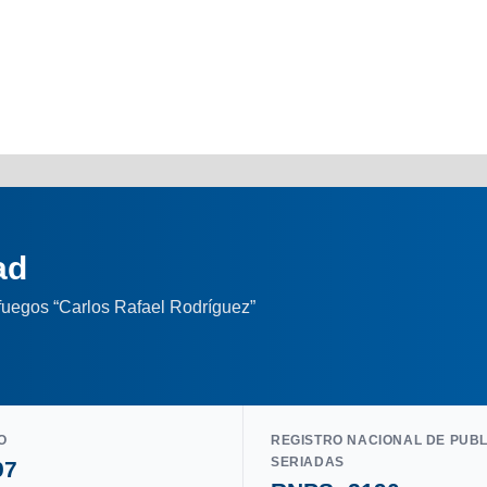
ad
nfuegos “Carlos Rafael Rodríguez”
O
REGISTRO NACIONAL DE PUB
SERIADAS
97