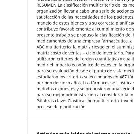
RESUMEN La clasificación multicriterio de los m
organización llevar a cabo una serie de accione
satisfacción de las necesidades de los pacientes,
manejo de estos bienes y a su correcta planificac
contribuye favorablemente al cumplimiento de su
presente trabajo se propuso la clasificación del 
medicamentos de una empresa farmacéutica, a pa
ABC multicriterio, la matriz riesgo en el suminist
matriz costo de ventas – ciclo de inventario. Par
utilizaron criterios del orden cuantitativo y cual
medir el impacto económico de estos en la orga
para su evaluación desde el punto de vista médic
estudiaron los criterios seleccionados en 487 f
período de cinco años. Los fármacos se clasifica
metodos expuestos y se propusieron una serie d
para su mejor administración al considerar la in
Palabras clave: Clasificación multicriterio, inve
proceso de planificación
Artículos más leídos del mismo autor/a