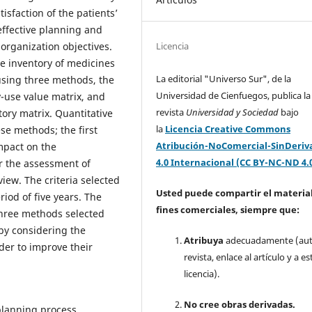
tisfaction of the patients’
effective planning and
Licencia
organization objectives.
the inventory of medicines
La editorial "Universo Sur", de la
using three methods, the
Universidad de Cienfuegos, publica la
ly-use value matrix, and
revista
Universidad y Sociedad
bajo
tory matrix. Quantitative
la
Licencia Creative Commons
ese methods; the first
Atribución-NoComercial-SinDeriv
mpact on the
4.0 Internacional (CC BY-NC-ND 4.
r the assessment of
iew. The criteria selected
Usted puede compartir el material
iod of five years. The
fines comerciales, siempre que:
three methods selected
 by considering the
Atribuya
adecuadamente (aut
der to improve their
revista, enlace al artículo y a es
licencia).
No cree obras derivadas.
 planning process.