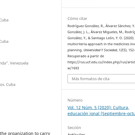
Cómo citar
 Cuba
Rodríguez González, R., Álvarez Sánchez, Y
González, J. L., Álvarez Migueles, M., Rodrí
González, Y., & Santiago León, Y. O. (2020).
 Cuba
multicriteria approach in the medicines in
planning.
Universidad Y Sociedad
,
12
(5), 152
Recuperado a partir de
https://rus.ucf.edu.cu/index.php/rus/artic
nda”. Venezuela
w/1693
Más formatos de cita
gos. Cuba
Número
Vol. 12 Núm. 5 (2020): Cultura,
educación ional (Septiembre-oct
Sección
 the organization to carry
Artículos