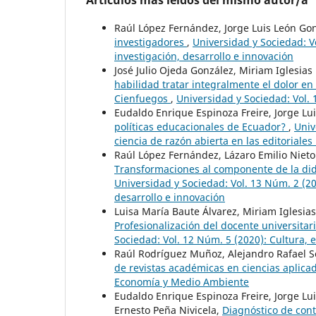
Raúl López Fernández, Jorge Luis León Go
investigadores
,
Universidad y Sociedad: V
investigación, desarrollo e innovación
José Julio Ojeda González, Miriam Iglesias
habilidad tratar integralmente el dolor e
Cienfuegos
,
Universidad y Sociedad: Vol. 
Eudaldo Enrique Espinoza Freire, Jorge Lu
políticas educacionales de Ecuador?
,
Univ
ciencia de razón abierta en las editoriales 
Raúl López Fernández, Lázaro Emilio Nieto
Transformaciones al componente de la didá
Universidad y Sociedad: Vol. 13 Núm. 2 (2
desarrollo e innovación
Luisa María Baute Álvarez, Miriam Iglesias
Profesionalización del docente universita
Sociedad: Vol. 12 Núm. 5 (2020): Cultura,
Raúl Rodríguez Muñoz, Alejandro Rafael So
de revistas académicas en ciencias aplic
Economía y Medio Ambiente
Eudaldo Enrique Espinoza Freire, Jorge L
Ernesto Peña Nivicela,
Diagnóstico de con