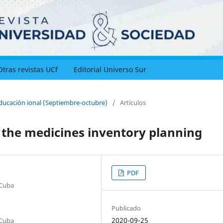
Otras revistas UCf
Editorial Universo Sur
educación ional (Septiembre-octubre)
/
Artículos
n the medicines inventory planning
PDF
 Cuba
Publicado
2020-09-25
 Cuba