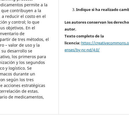
edicamentos permite a la
Indique si ha realizado camb
s que contribuyen a la
 a reducir el costo en el
ión y control; lo que
Los autores conservan los derecho
s objetivos. En el
autor.
inventario de
Texto completo de la
rtir de tres métodos, el
licencia:
https://creativecommons.or
ro – valor de uso y la
enses/by-nc-nd/4.0/
a su desarrollo se
itativo, los primeros para
nización y los segundos
o y logístico. Se
ármacos durante un
ron según los tres
e acciones estratégicas
terrelación de estas.
ntario de medicamentos,