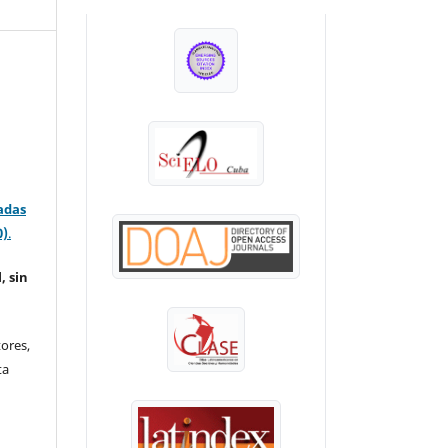
INDEXADA EN:
adas
0)
.
, sin
ores,
ta