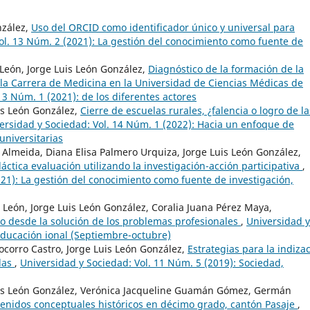
nzález,
Uso del ORCID como identificador único y universal para
ol. 13 Núm. 2 (2021): La gestión del conocimiento como fuente de
 León, Jorge Luis León González,
Diagnóstico de la formación de la
n la Carrera de Medicina en la Universidad de Ciencias Médicas de
13 Núm. 1 (2021): de los diferentes actores
is León González,
Cierre de escuelas rurales, ¿falencia o logro de la
ersidad y Sociedad: Vol. 14 Núm. 1 (2022): Hacia un enfoque de
universitarias
 Almeida, Diana Elisa Palmero Urquiza, Jorge Luis León González,
ctica evaluación utilizando la investigación-acción participativa
,
021): La gestión del conocimiento como fuente de investigación,
 León, Jorge Luis León González, Coralia Juana Pérez Maya,
rio desde la solución de los problemas profesionales
,
Universidad y
 educación ional (Septiembre-octubre)
corro Castro, Jorge Luis León González,
Estrategias para la indiza
adas
,
Universidad y Sociedad: Vol. 11 Núm. 5 (2019): Sociedad,
uis León González, Verónica Jacqueline Guamán Gómez, Germán
tenidos conceptuales históricos en décimo grado, cantón Pasaje
,