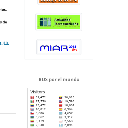
ios.
s de
g/lic
RUS por el mundo