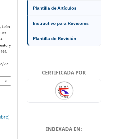
Plantilla de Artículos
Instructivo para Revisores
., León
guez
Plantilla de Revisión
 A
ventory
–164.
le/vie
CERTIFICADA POR
ubre)
INDEXADA EN: