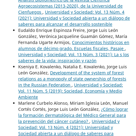
Agroecosistemas (2013-2020), de la Universidad de
Cienfuegos
,
Universidad y Sociedad: Vol. 13 Núm. 4
(2021): Universidad y Sociedad abierta a un diálogo de
saberes para alcanzar el desarrollo sostenible
Eudaldo Enrique Espinoza Freire, Jorge Luis León
González, Verónica Jacqueline Guamán Gómez, María
Fernanda Ugarte Armijos,
Conocimientos históricos en
alumnos de décimo grado. Escuelas fiscales, Pasaje
,
Universidad y Sociedad: Vol. 13 Núm. 3 (2021): La s los
saberes de la vida: inspiración y razón
Kseniya E. Kovalenko, Natalia E. Kovalenko, Jorge Luis
León González,
Development of the system of forest
relations as a monopoly of state ownership of forests
in the Russian Federation
,
Universidad y Sociedad:
Vol. 11 Núm. 5 (2019): Sociedad, Economía y Medio
Ambiente
Marlene Curbelo Alonso, Miriam Iglesia León, Manuel
Cortés Cortés, Jorge Luis León González,
¿Cómo lograr
la formación dermatológica del Médico General para
la prevención del cáncer cutáneo?
,
Universidad y
Sociedad: Vol. 13 Núm. 4 (2021): Universidad y
Sociedad abierta a un diálogo de saberes para