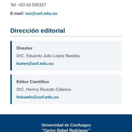
Tel: +53 43 500167
E-mail:
rus@ucf.edu.cu
Dirección editorial
Director
DrC. Eduardo Julio López Bastida
kuten@ucf.edu.cu
Editor Científico
DrC. Henrry Ricardo Cabrera
hricardo@ucf.edu.cu
Universidad de Cienfuegos
“Carlos Rafael Rodríguez”