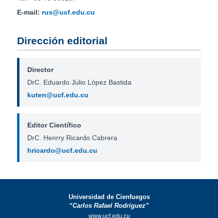
E-mail:
rus@ucf.edu.cu
Dirección editorial
Director
DrC. Eduardo Julio López Bastida
kuten@ucf.edu.cu
Editor Científico
DrC. Henrry Ricardo Cabrera
hricardo@ucf.edu.cu
Universidad de Cienfuegos
“Carlos Rafael Rodríguez”
www.ucf.edu.cu