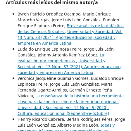
Artículos más leídos del mismo autor/a
Byron Patricio Ordoñez Ocampo, Mario Enrique
Morocho Vargas, Jorge Luis León González, Eudaldo
Enrique Espinoza Freire,
Breve análisis de la didáctica
de las Ciencias Sociales
,
Universidad y Sociedad: Vol.
13 Núm. S3 (2021): Aportes educación, sociedad y
empresa en América Latina
Eudaldo Enrique Espinoza Freire, Jorge Luis León
González, Johnny Antonio Ramírez López,
La
evaluación por competencias
,
Universidad y
Sociedad: Vol. 13 Núm. S3 (2021): Aportes educación,
sociedad y empresa en América Latina
Verónica Jacqueline Guamán Gómez, Eudaldo Enrique
Espinoza Freire, Jorge Luis León González, María
Fernanda Ugarte Armijos, Germán Ernesto Peña
Nivicela,
La enseñanza de la historia una herramienta
clave para la construcción de la identidad nacional
,
Universidad y Sociedad: Vol. 12 Núm. 5 (2020):
Cultura, educación ional (Septiembre-octubre)
Henrry Ricardo Cabrera, Berlan Rodríguez Pérez, Jorge
Luis León González, Alberto Medina León,
Ideas y
conceptos básicos para la comprensión de las