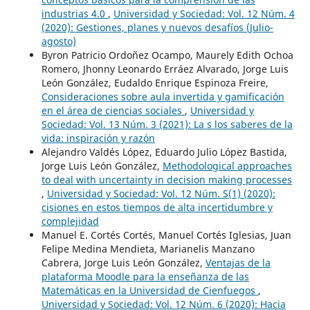
industrias 4.0
,
Universidad y Sociedad: Vol. 12 Núm. 4
(2020): Gestiones, planes y nuevos desafíos (Julio-
agosto)
Byron Patricio Ordoñez Ocampo, Maurely Edith Ochoa
Romero, Jhonny Leonardo Erráez Alvarado, Jorge Luis
León González, Eudaldo Enrique Espinoza Freire,
Consideraciones sobre aula invertida y gamificación
en el área de ciencias sociales
,
Universidad y
Sociedad: Vol. 13 Núm. 3 (2021): La s los saberes de la
vida: inspiración y razón
Alejandro Valdés López, Eduardo Julio López Bastida,
Jorge Luis León González,
Methodological approaches
to deal with uncertainty in decision making processes
,
Universidad y Sociedad: Vol. 12 Núm. S(1) (2020):
cisiones en estos tiempos de alta incertidumbre y
complejidad
Manuel E. Cortés Cortés, Manuel Cortés Iglesias, Juan
Felipe Medina Mendieta, Marianelis Manzano
Cabrera, Jorge Luis León González,
Ventajas de la
plataforma Moodle para la enseñanza de las
Matemáticas en la Universidad de Cienfuegos
,
Universidad y Sociedad: Vol. 12 Núm. 6 (2020): Hacia