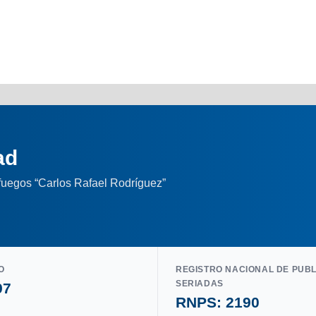
ad
nfuegos “Carlos Rafael Rodríguez”
O
REGISTRO NACIONAL DE PUB
SERIADAS
97
RNPS: 2190