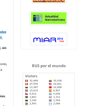
adas
0)
.
, sin
ores,
RUS por el mundo
ta
ios.