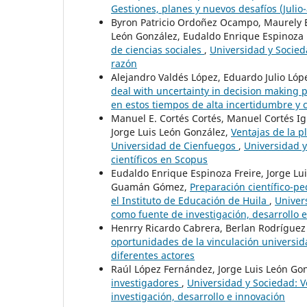
Gestiones, planes y nuevos desafíos (Julio
Byron Patricio Ordoñez Ocampo, Maurely E
León González, Eudaldo Enrique Espinoza 
de ciencias sociales
,
Universidad y Socieda
razón
Alejandro Valdés López, Eduardo Julio Lóp
deal with uncertainty in decision making
en estos tiempos de alta incertidumbre y
Manuel E. Cortés Cortés, Manuel Cortés I
Jorge Luis León González,
Ventajas de la 
Universidad de Cienfuegos
,
Universidad y
científicos en Scopus
Eudaldo Enrique Espinoza Freire, Jorge Lu
Guamán Gómez,
Preparación científico-p
el Instituto de Educación de Huila
,
Univer
como fuente de investigación, desarrollo 
Henrry Ricardo Cabrera, Berlan Rodríguez
oportunidades de la vinculación univers
diferentes actores
Raúl López Fernández, Jorge Luis León Go
investigadores
,
Universidad y Sociedad: V
investigación, desarrollo e innovación