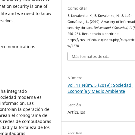
mation security is one of
Cómo citar
life and we need to know
E. Kovalenko, K., E. Kovalenko, N., & León
selves.
González, J. L. (2019). A variety of informat
security threats.
Universidad Y Sociedad
,
11
(
256–261. Recuperado a partir de
https://rus.ucf.edu.cu/index.php/rus/artic
w/1370
elecommunications
Más formatos de cita
Número
Vol. 11 Núm. 5 (2019): Sociedad,
Economía y Medio Ambiente
e ha integrado
 sociedad moderna es
 información. Las
Sección
ontrolan la operación de
Artículos
torean el cronograma de
Las redes de computadoras
dad y la fortaleza de los
Licencia
computadoras