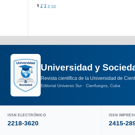
1
2
3
>
>>
Universidad y Socied
Revista científica de la Universidad de Cie
Editorial Universo Sur · Cienfuegos, Cuba
ISSN ELECTRÓNICO
ISSN IMPRES
2218-3620
2415-28