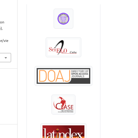
INDEXADA EN:
ion
5),
le/vie