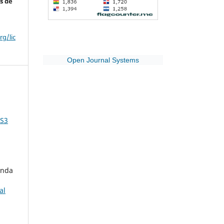
s de
g/lic
Open Journal Systems
 S3
anda
al