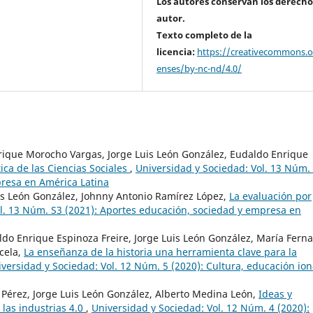
Los autores conservan los derecho
autor.
Texto completo de la
licencia:
https://creativecommons.or
enses/by-nc-nd/4.0/
ique Morocho Vargas, Jorge Luis León González, Eudaldo Enrique
tica de las Ciencias Sociales
,
Universidad y Sociedad: Vol. 13 Núm.
presa en América Latina
uis León González, Johnny Antonio Ramírez López,
La evaluación por
l. 13 Núm. S3 (2021): Aportes educación, sociedad y empresa en
o Enrique Espinoza Freire, Jorge Luis León González, María Fern
cela,
La enseñanza de la historia una herramienta clave para la
versidad y Sociedad: Vol. 12 Núm. 5 (2020): Cultura, educación ion
 Pérez, Jorge Luis León González, Alberto Medina León,
Ideas y
las industrias 4.0
,
Universidad y Sociedad: Vol. 12 Núm. 4 (2020):