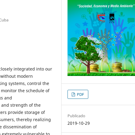
 Cuba
losely integrated into our
le without modern
ing systems, control the
, monitor the schedule of
PDF
ks and
 and strength of the
ers provide storage of
Publicado
sumers, thereby realizing
2019-10-29
e dissemination of
 extremely vulnerable to