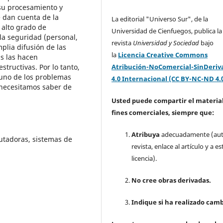
su procesamiento y
e dan cuenta de la
La editorial "Universo Sur", de la
 alto grado de
Universidad de Cienfuegos, publica la
la seguridad (personal,
revista
Universidad y Sociedad
bajo
mplia difusión de las
la
Licencia Creative Commons
s las hacen
Atribución-NoComercial-SinDeriv
tructivas. Por lo tanto,
 uno de los problemas
4.0 Internacional (CC BY-NC-ND 4.
necesitamos saber de
Usted puede compartir el material
fines comerciales, siempre que:
Atribuya
adecuadamente (aut
utadoras, sistemas de
revista, enlace al artículo y a es
licencia).
No cree obras derivadas.
Indique si ha realizado camb