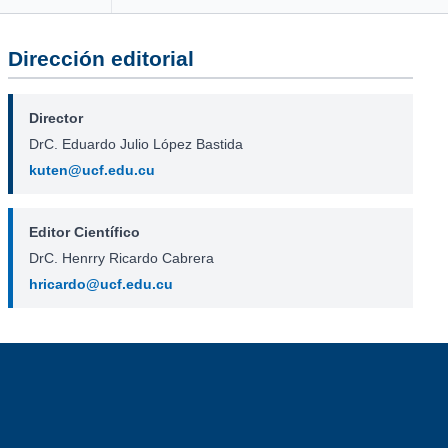
Dirección editorial
Director
DrC. Eduardo Julio López Bastida
kuten@ucf.edu.cu
Editor Científico
DrC. Henrry Ricardo Cabrera
hricardo@ucf.edu.cu