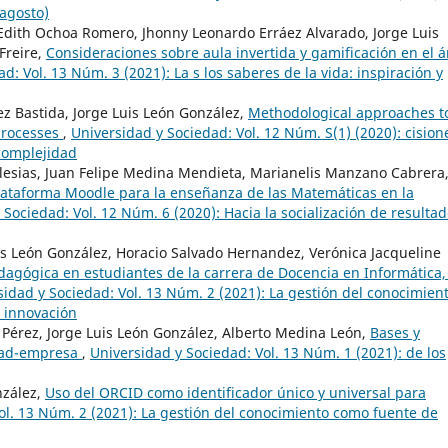
-agosto)
dith Ochoa Romero, Jhonny Leonardo Erráez Alvarado, Jorge Luis
Freire,
Consideraciones sobre aula invertida y gamificación en el á
d: Vol. 13 Núm. 3 (2021): La s los saberes de la vida: inspiración y
ez Bastida, Jorge Luis León González,
Methodological approaches t
 processes
,
Universidad y Sociedad: Vol. 12 Núm. S(1) (2020): cision
 complejidad
glesias, Juan Felipe Medina Mendieta, Marianelis Manzano Cabrera
plataforma Moodle para la enseñanza de las Matemáticas en la
 Sociedad: Vol. 12 Núm. 6 (2020): Hacia la socialización de resulta
is León González, Horacio Salvado Hernandez, Verónica Jacqueline
edagógica en estudiantes de la carrera de Docencia en Informática,
sidad y Sociedad: Vol. 13 Núm. 2 (2021): La gestión del conocimien
e innovación
 Pérez, Jorge Luis León González, Alberto Medina León,
Bases y
idad-empresa
,
Universidad y Sociedad: Vol. 13 Núm. 1 (2021): de los
nzález,
Uso del ORCID como identificador único y universal para
ol. 13 Núm. 2 (2021): La gestión del conocimiento como fuente de