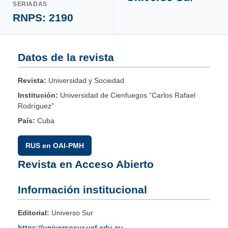
SERIADAS
RNPS: 2190
Datos de la revista
Revista:
Universidad y Sociedad
Institución:
Universidad de Cienfuegos “Carlos Rafael
Rodríguez”
País:
Cuba
RUS en OAI-PMH
Revista en Acceso Abierto
Información institucional
Editorial:
Universo Sur
https://universosur.ucf.edu.cu