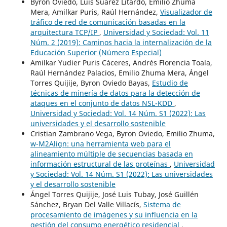
Byron Oviedo, Luís Suarez Litardo, Emilio Zhuma
Mera, Amilkar Puris, Raúl Hernández,
Visualizador de
tráfico de red de comunicación basadas en la
arquitectura TCP/IP
,
Universidad y Sociedad: Vol. 11
Núm. 2 (2019): Caminos hacia la internalización de la
Educación Superior (Número Especial)
Amilkar Yudier Puris Cáceres, Andrés Florencia Toala,
Raúl Hernández Palacios, Emilio Zhuma Mera, Ángel
Torres Quijije, Byron Oviedo Bayas,
Estudio de
técnicas de minería de datos para la detección de
ataques en el conjunto de datos NSL-KDD
,
Universidad y Sociedad: Vol. 14 Núm. S1 (2022): Las
universidades y el desarrollo sostenible
Cristian Zambrano Vega, Byron Oviedo, Emilio Zhuma,
w-M2Align: una herramienta web para el
alineamiento múltiple de secuencias basada en
información estructural de las proteínas
,
Universidad
y Sociedad: Vol. 14 Núm. S1 (2022): Las universidades
y el desarrollo sostenible
Ángel Torres Quijije, José Luis Tubay, José Guillén
Sánchez, Bryan Del Valle Villacís,
Sistema de
procesamiento de imágenes y su influencia en la
gestión del consumo energético residencial
,