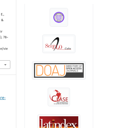
INDEXADA EN:
E.,
, &
ir
5), 78–
le/vie
re-