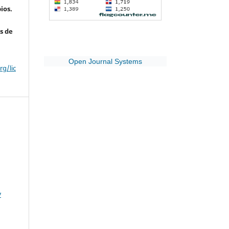
ios.
s de
Open Journal Systems
g/lic
y