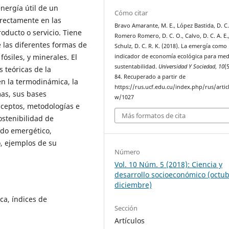
nergía útil de un
Cómo citar
irectamente en las
Bravo Amarante, M. E., López Bastida, D. C. 
oducto o servicio. Tiene
Romero Romero, D. C. O., Calvo, D. C. A. E.
e las diferentes formas de
Schulz, D. C. R. K. (2018). La emergía como
fósiles, y minerales. El
indicador de economía ecológica para med
sustentabilidad.
Universidad Y Sociedad
,
10
(
 teóricas de la
84. Recuperado a partir de
n la termodinámica, la
https://rus.ucf.edu.cu/index.php/rus/artic
mas, sus bases
w/1027
nceptos, metodologías e
Más formatos de cita
ostenibilidad de
odo emergético,
o, ejemplos de su
Número
Vol. 10 Núm. 5 (2018): Ciencia y
desarrollo socioeconómico (octub
diciembre)
a, índices de
Sección
Artículos