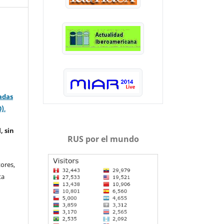
adas
0)
.
, sin
RUS por el mundo
ores,
ta