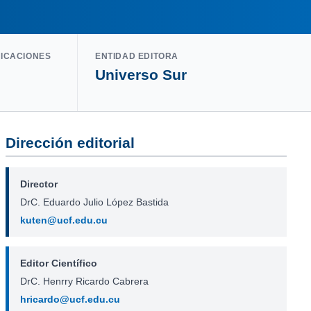
LICACIONES
ENTIDAD EDITORA
Universo Sur
Dirección editorial
Director
DrC. Eduardo Julio López Bastida
kuten@ucf.edu.cu
Editor Científico
DrC. Henrry Ricardo Cabrera
hricardo@ucf.edu.cu