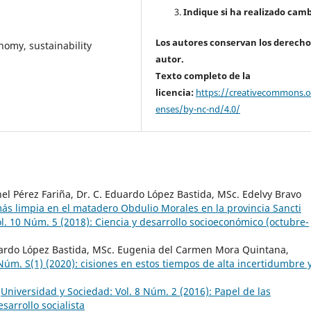
Indique si ha realizado camb
Los autores conservan los derecho
omy, sustainability
autor.
Texto completo de la
licencia:
https://creativecommons.or
enses/by-nc-nd/4.0/
hel Pérez Fariña, Dr. C. Eduardo López Bastida, MSc. Edelvy Bravo
s limpia en el matadero Obdulio Morales en la provincia Sancti
l. 10 Núm. 5 (2018): Ciencia y desarrollo socioeconómico (octubre-
duardo López Bastida, MSc. Eugenia del Carmen Mora Quintana,
Núm. S(1) (2020): cisiones en estos tiempos de alta incertidumbre 
,
Universidad y Sociedad: Vol. 8 Núm. 2 (2016): Papel de las
arrollo socialista