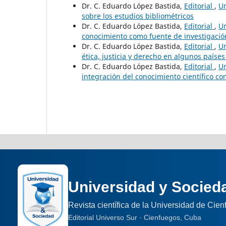
Dr. C. Eduardo López Bastida,
Editorial
,
Un
sobre los estudios bibliométricos
Dr. C. Eduardo López Bastida,
Editorial
,
Un
conocimiento como fuente de investigación
Dr. C. Eduardo López Bastida,
Editorial
,
Un
ética, justicia y derecho en algunos paíse
Dr. C. Eduardo López Bastida,
Editorial
,
Un
integración del conocimiento científico co
Universidad y Socied
Revista científica de la Universidad de Cie
Editorial Universo Sur · Cienfuegos, Cuba