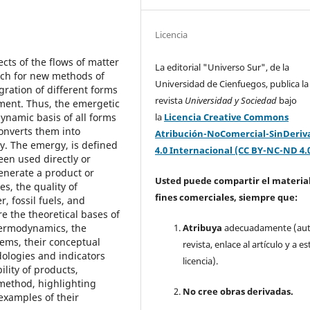
Licencia
cts of the flows of matter
La editorial "Universo Sur", de la
rch for new methods of
Universidad de Cienfuegos, publica la
ration of different forms
revista
Universidad y Sociedad
bajo
nment. Thus, the emergetic
namic basis of all forms
la
Licencia Creative Commons
onverts them into
Atribución-NoComercial-SinDeriv
gy. The emergy, is defined
4.0 Internacional (CC BY-NC-ND 4.
een used directly or
generate a product or
Usted puede compartir el material
es, the quality of
fines comerciales, siempre que:
, fossil fuels, and
re the theoretical bases of
hermodynamics, the
Atribuya
adecuadamente (aut
tems, their conceptual
revista, enlace al artículo y a es
ologies and indicators
licencia).
lity of products,
method, highlighting
No cree obras derivadas.
examples of their