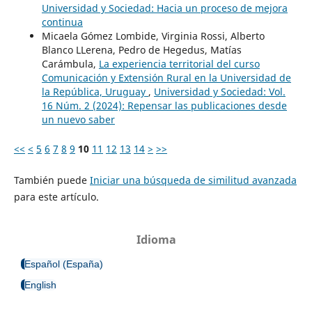
Universidad y Sociedad: Hacia un proceso de mejora
continua
Micaela Gómez Lombide, Virginia Rossi, Alberto
Blanco LLerena, Pedro de Hegedus, Matías
Carámbula,
La experiencia territorial del curso
Comunicación y Extensión Rural en la Universidad de
la República, Uruguay
,
Universidad y Sociedad: Vol.
16 Núm. 2 (2024): Repensar las publicaciones desde
un nuevo saber
<<
<
5
6
7
8
9
10
11
12
13
14
>
>>
También puede
Iniciar una búsqueda de similitud avanzada
para este artículo.
Idioma
Español (España)
English