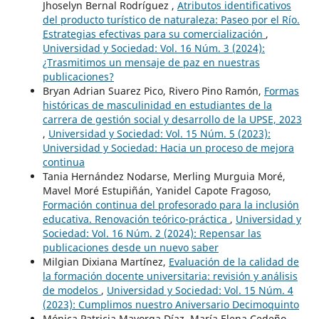
Jhoselyn Bernal Rodríguez ,
Atributos identificativos
del producto turístico de naturaleza: Paseo por el Río.
Estrategias efectivas para su comercialización
,
Universidad y Sociedad: Vol. 16 Núm. 3 (2024):
¿Trasmitimos un mensaje de paz en nuestras
publicaciones?
Bryan Adrian Suarez Pico, Rivero Pino Ramón,
Formas
históricas de masculinidad en estudiantes de la
carrera de gestión social y desarrollo de la UPSE, 2023
,
Universidad y Sociedad: Vol. 15 Núm. 5 (2023):
Universidad y Sociedad: Hacia un proceso de mejora
continua
Tania Hernández Nodarse, Merling Murguia Moré,
Mavel Moré Estupiñán, Yanidel Capote Fragoso,
Formación continua del profesorado para la inclusión
educativa. Renovación teórico-práctica
,
Universidad y
Sociedad: Vol. 16 Núm. 2 (2024): Repensar las
publicaciones desde un nuevo saber
Milgian Dixiana Martínez,
Evaluación de la calidad de
la formación docente universitaria: revisión y análisis
de modelos
,
Universidad y Sociedad: Vol. 15 Núm. 4
(2023): Cumplimos nuestro Aniversario Decimoquinto
Mónica Patricia Mayorga Díaz, María Elena Cedeño