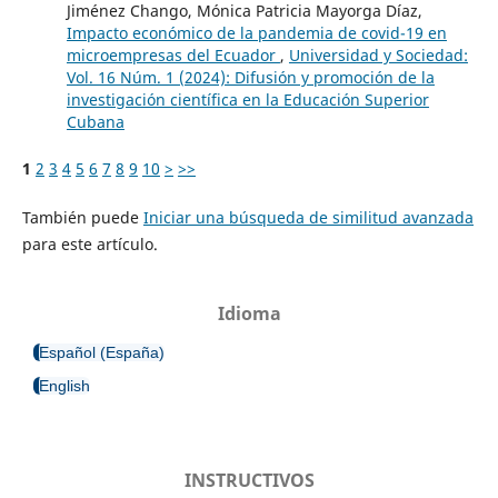
Jiménez Chango, Mónica Patricia Mayorga Díaz,
Impacto económico de la pandemia de covid-19 en
microempresas del Ecuador
,
Universidad y Sociedad:
Vol. 16 Núm. 1 (2024): Difusión y promoción de la
investigación científica en la Educación Superior
Cubana
1
2
3
4
5
6
7
8
9
10
>
>>
También puede
Iniciar una búsqueda de similitud avanzada
para este artículo.
Idioma
Español (España)
English
INSTRUCTIVOS