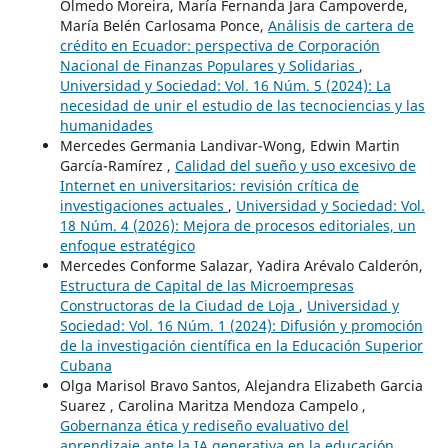
Olmedo Moreira, María Fernanda Jara Campoverde,
María Belén Carlosama Ponce,
Análisis de cartera de
crédito en Ecuador: perspectiva de Corporación
Nacional de Finanzas Populares y Solidarias
,
Universidad y Sociedad: Vol. 16 Núm. 5 (2024): La
necesidad de unir el estudio de las tecnociencias y las
humanidades
Mercedes Germania Landivar-Wong, Edwin Martin
García-Ramírez ,
Calidad del sueño y uso excesivo de
Internet en universitarios: revisión crítica de
investigaciones actuales
,
Universidad y Sociedad: Vol.
18 Núm. 4 (2026): Mejora de procesos editoriales, un
enfoque estratégico
Mercedes Conforme Salazar, Yadira Arévalo Calderón,
Estructura de Capital de las Microempresas
Constructoras de la Ciudad de Loja
,
Universidad y
Sociedad: Vol. 16 Núm. 1 (2024): Difusión y promoción
de la investigación científica en la Educación Superior
Cubana
Olga Marisol Bravo Santos, Alejandra Elizabeth Garcia
Suarez , Carolina Maritza Mendoza Campelo ,
Gobernanza ética y rediseño evaluativo del
aprendizaje ante la IA generativa en la educación