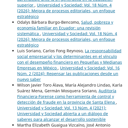
superior
,
Universidad y Sociedad: Vol. 18 Núm. 4
(2026): Mejora de procesos editoriales, un enfoque
estratégico
Odalys Bárbara Burgo-Bencomo,
Salud, pobreza y
economía familiar en Ecuador: una revisión
sistemática
,
Universidad y Sociedad: Vol. 18 Núm. 4
(2026): Mejora de procesos editoriales, un enfoque
estratégico
Luis Soriano, Carlos Fong Reynoso,
La responsabilidad
social empresarial y los determinantes en el vínculo
con el desempeño financiero en Pequeñas y Medianas
Empresas en México
,
Universidad y Sociedad: Vol. 16
Núm. 2 (2024): Repensar las publicaciones desde un
nuevo saber
Wilson Javier Toro Álava, María Alejandro Lindao, Karla
Suárez Mena, Germán Mosquera Soriano,
Auditoría
Financiera-Forense como herramienta de control y
detección de fraude en la provincia de Santa Elena
,
Universidad y Sociedad: Vol. 13 Núm. 4 (2021):
Universidad y Sociedad abierta a un diálogo de
saberes para alcanzar el desarrollo sostenible
Martha Elizabeth Guaigua Vizcaíno, José Antonio