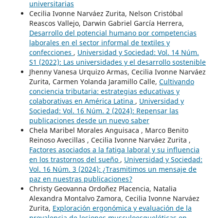
universitarias
Cecilia Ivonne Narváez Zurita, Nelson Cristóbal
Reascos Vallejo, Darwin Gabriel García Herrera,
Desarrollo del potencial humano por competencias
laborales en el sector informal de textiles y
confecciones
,
Universidad y Sociedad: Vol. 14 Núm.
S1 (2022): Las universidades y el desarrollo sostenible
Jhenny Vanesa Urquizo Armas, Cecilia Ivonne Narváez
Zurita, Carmen Yolanda Jaramillo Calle,
Cultivando
conciencia tributaria: estrategias educativas y
colaborativas en América Latina
,
Universidad y
Sociedad: Vol. 16 Núm. 2 (2024): Repensar las
publicaciones desde un nuevo saber
Chela Maribel Morales Anguisaca , Marco Benito
Reinoso Avecillas , Cecilia Ivonne Narváez Zurita ,
Factores asociados a la fatiga laboral y su influencia
en los trastornos del sueño
,
Universidad y Sociedad:
Vol. 16 Núm. 3 (2024): ¿Trasmitimos un mensaje de
paz en nuestras publicaciones?
Christy Geovanna Ordoñez Placencia, Natalia
Alexandra Montalvo Zamora, Cecilia Ivonne Narváez
Zurita,
Exploración ergonómica y evaluación de la
prevalencia de lesiones musculoesqueléticas en