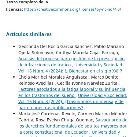
Texto completo de la
licencia:
https://creativecommons.org/licenses/by-nc-nd/4.0/
Artículos similares
Geoconda Del Rocío García Sánchez, Pablo Mariano
Ojeda Sotomayor, Cinthya Mariela Cajas Párraga,
Análisis del proceso para gestión de la prescripción
de infracciones de tráfico
,
Universidad y Sociedad:
Vol. 16 Núm. 4 (2024): !¿ Bienestar en el siglo XXI ?!
Chela Maribel Morales Anguisaca , Marco Benito
Reinoso Avecillas , Cecilia Ivonne Narváez Zurita ,
Factores asociados a la fatiga laboral y su influencia
en los trastornos del sueño
,
Universidad y Sociedad:
Vol. 16 Núm. 3 (2024): ¿Trasmitimos un mensaje de
paz en nuestras publicaciones?
María José Cárdenas Revelo, Carmen Marina Méndez
Cabrita, Rosa Evelyn Chuga Quemac,
Salvaguarda de
los derechos fundamentales de adultos mayores por
la corte constitucional de Ecuador
,
Universidad y