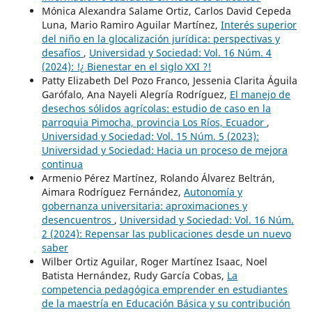
Mónica Alexandra Salame Ortiz, Carlos David Cepeda
Luna, Mario Ramiro Aguilar Martínez,
Interés superior
del niño en la glocalización jurídica: perspectivas y
desafíos
,
Universidad y Sociedad: Vol. 16 Núm. 4
(2024): !¿ Bienestar en el siglo XXI ?!
Patty Elizabeth Del Pozo Franco, Jessenia Clarita Águila
Garófalo, Ana Nayeli Alegría Rodríguez,
El manejo de
desechos sólidos agrícolas: estudio de caso en la
parroquia Pimocha, provincia Los Ríos, Ecuador
,
Universidad y Sociedad: Vol. 15 Núm. 5 (2023):
Universidad y Sociedad: Hacia un proceso de mejora
continua
Armenio Pérez Martínez, Rolando Álvarez Beltrán,
Aimara Rodríguez Fernández,
Autonomía y
gobernanza universitaria: aproximaciones y
desencuentros
,
Universidad y Sociedad: Vol. 16 Núm.
2 (2024): Repensar las publicaciones desde un nuevo
saber
Wilber Ortiz Aguilar, Roger Martínez Isaac, Noel
Batista Hernández, Rudy García Cobas,
La
competencia pedagógica emprender en estudiantes
de la maestría en Educación Básica y su contribución