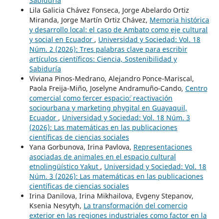
Sabiduría
Lila Galicia Chávez Fonseca, Jorge Abelardo Ortiz
Miranda, Jorge Martín Ortiz Chávez,
Memoria histórica
y desarrollo local: el caso de Ambato como eje cultural
y social en Ecuador
,
Universidad y Sociedad: Vol. 18
Núm. 2 (2026): Tres palabras clave para escribir
artículos científicos: Ciencia, Sostenibilidad y
Sabiduría
Viviana Pinos-Medrano, Alejandro Ponce-Mariscal,
Paola Freija-Miño, Joselyne Andramuño-Cando,
Centro
comercial como ¨tercer espacio¨: reactivación
sociourbana y marketing phygital en Guayaquil,
Ecuador
,
Universidad y Sociedad: Vol. 18 Núm. 3
(2026): Las matemáticas en las publicaciones
científicas de ciencias sociales
Yana Gorbunova, Irina Pavlova,
Representaciones
asociadas de animales en el espacio cultural
etnolingüístico Yakut
,
Universidad y Sociedad: Vol. 18
Núm. 3 (2026): Las matemáticas en las publicaciones
científicas de ciencias sociales
Irina Danilova, Irina Mikhailova, Evgeny Stepanov,
Ksenia Nesytyh,
La transformación del comercio
exterior en las regiones industriales como factor en la