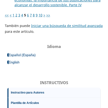
economías: la importancia de sus publicaciones para
alcanzar el desarrollo sostenible. Parte IV
<<
<
1
2
3
4
5
6
7
8
9
10
>
>>
También puede
Iniciar una búsqueda de similitud avanzada
para este artículo.
Idioma
Español (España)
English
INSTRUCTIVOS
Instructivo para Autores
Plantilla de Artículos