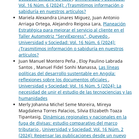
Vol. 16 Núm. 6 (2024): ¿Trasmitimos información o
sabiduría en nuestros artículos?
Mariela Alexandra Linares Miguez, Juan Antonio
Arriaga Ortega, Alejandro Reigosa Lara,
Planeación
Estratégica para mejorar el servicio al cliente en el
Taller Automotriz “ServiExpress”, Quevedo
,
Universidad y Sociedad: Vol. 16 Núm. 6 (2024):
¿Trasmitimos información o sabiduría en nuestros
artículos?
Juan Manuel Montero Peña , Eloy Paulino Labrada
Santos , Manuel Fidel Sonhi Manassa,
Las líneas
políticas del desarrollo sustentable en Angola:
reflexiones sobre los documentos oficiales
,
Universidad y Sociedad: Vol. 16 Núm. 5 (2024): La
necesidad de unir el estudio de las tecnociencias y las
humanidades
Merly Johanna Michel Seme Moreira, Mireya
Magdalena Torres Palacios, Silvia Elizabeth Toaza
Tipantasig,
Dinámicas regionales y nacionales en la
fuga de divisas: estudio comparativo del marco
tributario
,
Universidad y Sociedad: Vol. 16 Núm. 2
(2024): Repensar las publicaciones desde un nuevo