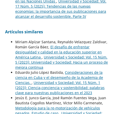
en las Naciones Unidas
,
Universidad y Sociedad: Vol.
17 Núm. 5 (2025): Tendencias de las nuevas
economías: la importancia de sus publicaciones para
alcanzar el desarrollo sostenible. Parte IV
Artículos similares
Miriam Alpízar Santana, Reynaldo Velazquez Zaldivar,
Román García Báez,
El desafío de enfrentar
desigualdad y calidad en la educación superior en
América Latina
,
Universidad y Sociedad: Vol. 15 Núm.
5 (2023): Universidad y Sociedad: Hacia un proceso de
mejora continua
Eduardo Julio López Bastida,
Consideraciones de la
ciencia en Cuba y el desempeño de la Academia de
Ciencias.
,
Universidad y Sociedad: Vol. 15 Núm. 1
(2023): Ciencia,conciencia y sostenibilidad: palabras
clave para nuestras publicaciones en el 2023
Jesús E. Junco García, José Ramón Fuentes Vega, Juan
Bautista Cogollos Martínez, Víctor Millo Carmenate,
Metodología para la re-motorización de vehículos
pesados. Estudio de caso
,
Universidad y Sociedad: