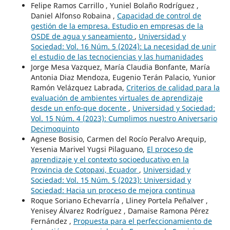
Felipe Ramos Carrillo , Yuniel Bolaño Rodríguez ,
Daniel Alfonso Robaina ,
Capacidad de control de
gestión de la empresa. Estudio en empresas de la
OSDE de agua y saneamiento
,
Universidad y
Sociedad: Vol. 16 Núm. 5 (2024): La necesidad de unir
el estudio de las tecnociencias y las humanidades
Jorge Mesa Vazquez, María Claudia Bonfante, María
Antonia Diaz Mendoza, Eugenio Terán Palacio, Yunior
Ramón Velázquez Labrada,
Criterios de calidad para la
evaluación de ambientes virtuales de aprendizaje
desde un enfo-que docente
,
Universidad y Sociedad:
Vol. 15 Núm. 4 (2023): Cumplimos nuestro Aniversario
Decimoquinto
Agnese Bosisio, Carmen del Rocío Peralvo Arequip,
Yesenia Marivel Yugsi Pilaguano,
El proceso de
aprendizaje y el contexto socioeducativo en la
Provincia de Cotopaxi, Ecuador
,
Universidad y
Sociedad: Vol. 15 Núm. 5 (2023): Universidad y
Sociedad: Hacia un proceso de mejora continua
Roque Soriano Echevarría , Lliney Portela Peñalver ,
Yenisey Álvarez Rodríguez , Damaise Ramona Pérez
Fernández ,
Propuesta para el perfeccionamiento de