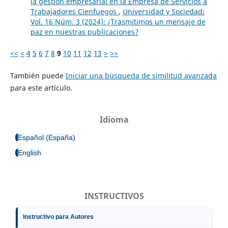
la gestión empresarial en la Empresa de Servicios a
Trabajadores Cienfuegos
,
Universidad y Sociedad:
Vol. 16 Núm. 3 (2024): ¿Trasmitimos un mensaje de
paz en nuestras publicaciones?
<<
<
4
5
6
7
8
9
10
11
12
13
>
>>
También puede
Iniciar una búsqueda de similitud avanzada
para este artículo.
Idioma
Español (España)
English
INSTRUCTIVOS
Instructivo para Autores