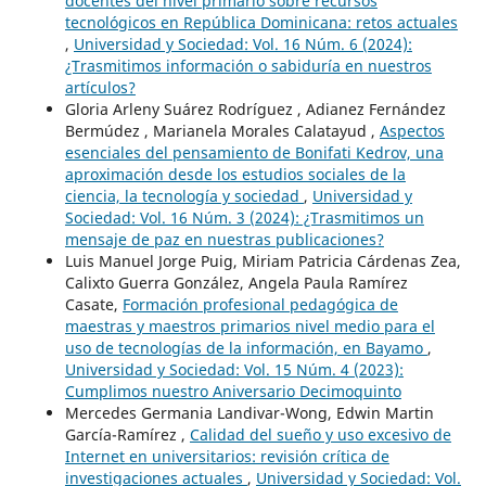
docentes del nivel primario sobre recursos
tecnológicos en República Dominicana: retos actuales
,
Universidad y Sociedad: Vol. 16 Núm. 6 (2024):
¿Trasmitimos información o sabiduría en nuestros
artículos?
Gloria Arleny Suárez Rodríguez , Adianez Fernández
Bermúdez , Marianela Morales Calatayud ,
Aspectos
esenciales del pensamiento de Bonifati Kedrov, una
aproximación desde los estudios sociales de la
ciencia, la tecnología y sociedad
,
Universidad y
Sociedad: Vol. 16 Núm. 3 (2024): ¿Trasmitimos un
mensaje de paz en nuestras publicaciones?
Luis Manuel Jorge Puig, Miriam Patricia Cárdenas Zea,
Calixto Guerra González, Angela Paula Ramírez
Casate,
Formación profesional pedagógica de
maestras y maestros primarios nivel medio para el
uso de tecnologías de la información, en Bayamo
,
Universidad y Sociedad: Vol. 15 Núm. 4 (2023):
Cumplimos nuestro Aniversario Decimoquinto
Mercedes Germania Landivar-Wong, Edwin Martin
García-Ramírez ,
Calidad del sueño y uso excesivo de
Internet en universitarios: revisión crítica de
investigaciones actuales
,
Universidad y Sociedad: Vol.