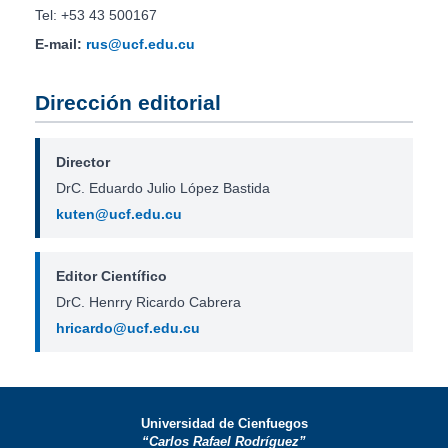
Tel: +53 43 500167
E-mail:
rus@ucf.edu.cu
Dirección editorial
Director
DrC. Eduardo Julio López Bastida
kuten@ucf.edu.cu
Editor Científico
DrC. Henrry Ricardo Cabrera
hricardo@ucf.edu.cu
Universidad de Cienfuegos
“Carlos Rafael Rodríguez”