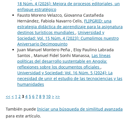
18 Núm. 4 (2026): Mejora de procesos editoriales, un
enfoque estratégico
Fausto Moreno Velazco, Giovanna Castañeda
Hernández, Fabiola Navarro Celis,
FLIPGRID: una
estrategia didáctica de aprendizaje para la asignatura
destinos turísticos mundiales
,
Universidad y
Sociedad: Vol. 15 Núm. 4 (2023): Cumplimos nuestro
Aniversario Decimoquinto
Juan Manuel Montero Peña , Eloy Paulino Labrada
Santos , Manuel Fidel Sonhi Manassa,
Las líneas
políticas del desarrollo sustentable en Angola:
reflexiones sobre los documentos oficiales
,
Universidad y Sociedad: Vol. 16 Núm. 5 (2024): La
necesidad de unir el estudio de las tecnociencias y las
humanidades
<<
<
1
2
3
4
5
6
7
8
9
10
>
>>
También puede
Iniciar una búsqueda de similitud avanzada
para este artículo.