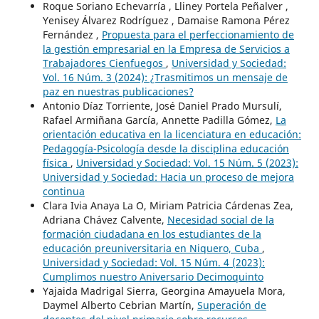
Roque Soriano Echevarría , Lliney Portela Peñalver ,
Yenisey Álvarez Rodríguez , Damaise Ramona Pérez
Fernández ,
Propuesta para el perfeccionamiento de
la gestión empresarial en la Empresa de Servicios a
Trabajadores Cienfuegos
,
Universidad y Sociedad:
Vol. 16 Núm. 3 (2024): ¿Trasmitimos un mensaje de
paz en nuestras publicaciones?
Antonio Díaz Torriente, José Daniel Prado Mursulí,
Rafael Armiñana García, Annette Padilla Gómez,
La
orientación educativa en la licenciatura en educación:
Pedagogía-Psicología desde la disciplina educación
física
,
Universidad y Sociedad: Vol. 15 Núm. 5 (2023):
Universidad y Sociedad: Hacia un proceso de mejora
continua
Clara Ivia Anaya La O, Miriam Patricia Cárdenas Zea,
Adriana Chávez Calvente,
Necesidad social de la
formación ciudadana en los estudiantes de la
educación preuniversitaria en Niquero, Cuba
,
Universidad y Sociedad: Vol. 15 Núm. 4 (2023):
Cumplimos nuestro Aniversario Decimoquinto
Yajaida Madrigal Sierra, Georgina Amayuela Mora,
Daymel Alberto Cebrian Martín,
Superación de