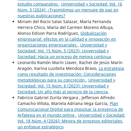
estudio comparativo
,
Universidad y Sociedad: Vol. 16
Núm. 3 (2024): ¿Trasmitimos un mensaje de paz en
nuestras publicaciones?
Miriam del Rocío Salas Salazar, María Fernanda
Herrera Chico, María del Carmen Moreno Albuja,
Alonso Edison Parra Rodríguez,
Globalización
empresarial: efectos en la calidad e innovación en
organizaciones empresariales
,
Universidad y
Sociedad: Vol. 15 Núm. 5 (2023): Universidad y
Sociedad: Hacia un proceso de mejora continua
Leonardo Ramón Marín Llaver, Rachel de Jesús Marín
Aragón, Karina Luzdelia Mendoza Bravo,
La estrategia
como resultado de investigación: Consideraciones
metodológicas para su concreción
,
Universidad y
Sociedad: Vol. 15 Núm. 6 (2023): Universidad y
Sociedad: Un año más al servicio de la ciencia.
Fabricio Gabriel Zurita Vergara , Jefferson Alfredo
Camacho Villota, Mariela Adriana Vega García,
Plan
Comunicacional Digital para impulsar la presencia de
Arfatexia en el mundo online
,
Universidad y Sociedad:
Vol. 18 Núm. 4 (2026): Mejora de procesos editoriales,
un enfoque estratégico