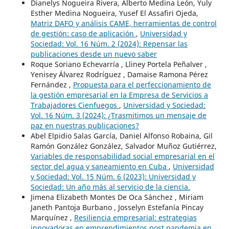
Dianelys Nogueira Rivera, Alberto Medina León, Yuly
Esther Medina Nogueira, Yusef El Assafiri Ojeda,
Matriz DAFO y análisis CAME, herramientas de control
de gestión: caso de aplicación
,
Universidad y
Sociedad: Vol. 16 Núm. 2 (2024): Repensar las
publicaciones desde un nuevo saber
Roque Soriano Echevarría , Lliney Portela Peñalver ,
Yenisey Álvarez Rodríguez , Damaise Ramona Pérez
Fernández ,
Propuesta para el perfeccionamiento de
la gestión empresarial en la Empresa de Servicios a
Trabajadores Cienfuegos
,
Universidad y Sociedad:
Vol. 16 Núm. 3 (2024): ¿Trasmitimos un mensaje de
paz en nuestras publicaciones?
Abel Elpidio Salas García, Daniel Alfonso Robaina, Gil
Ramón González González, Salvador Muñoz Gutiérrez,
Variables de responsabilidad social empresarial en el
sector del agua y saneamiento en Cuba
,
Universidad
y Sociedad: Vol. 15 Núm. 6 (2023): Universidad y
Sociedad: Un año más al servicio de la ciencia.
Jimena Elizabeth Montes De Oca Sánchez , Miriam
Janeth Pantoja Burbano , Josselyn Estefanía Pincay
Marquínez ,
Resiliencia empresarial: estrategias
innovadoras en emprendimientos post pandemia en