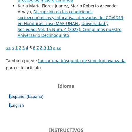
Karla María Flores Juanez, Mario Roberto Acevedo
Amaya,
Disrupción en las condiciones
socioeconómicas y educativas derivadas del COVID19
en Honduras: caso MAE-UNAH
,
Universidad y
Sociedad: Vol. 15 Núm. 4 (2023): Cumplimos nuestro
Aniversario Decimoquinto
<<
<
1
2
3
4
5
6
7
8
9
10
>
>>
También puede
Iniciar una búsqueda de similitud avanzada
para este artículo.
Idioma
Español (España)
English
INSTRUCTIVOS