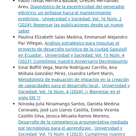
Pablo Tomás Herrera Basabe, Orestes Hernández
Areu,
Diagnóstico de la excentricidad del generador
eléctrico: un enfoque hacia el mantenimiento
predictivo
,
Universidad y Sociedad: Vol. 16 Núm. 2
(2024): Repensar las publicaciones desde un nuevo
saber
Paulina Elizabeth Salas Medina, Emmanuel Alejandro
Paz Villegas,
Análisis estratégico para impulsar el
proyecto de desarrollo turístico de la ciudad Saquisilí
en Ecuador
,
Universidad y Sociedad: Vol. 15 Núm. 4
(2023): Cumplimos nuestro Aniversario Decimoquinto
Sinaí Boffill Vega, Marite Rodríguez Carrillo, Ana
Midiala González Pérez, Lisandra Lefont Marin,
Metodología de evaluación de impactos en la creación
de capacidades para el desarrollo local
,
Universidad y
Sociedad: Vol. 16 Núm. 4 (2024): !¿ Bienestar en el
siglo XXI ?!
Ninoska Julia Ninamango Santos, Daniela Medina
Coronado, José Luis Llanos Castilla, Estela Vicenta
Castillo Silva, Jessica Micaela Ramos Moreno,
Desarrollo de la competencia argumentativa mediada
por tecnologías para el aprendizaje
,
Universidad y
Sociedad: Vol. 15 Núm. 4 (2023): Cumplimos nuestro