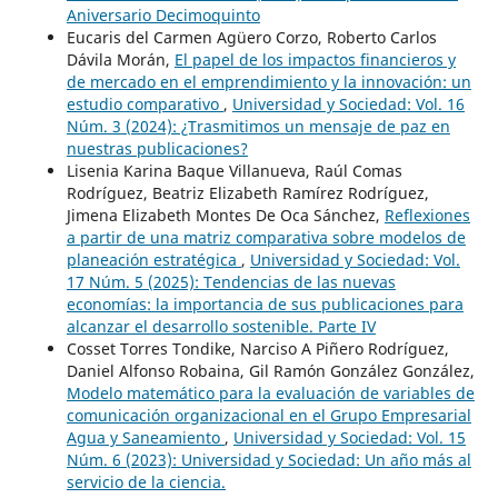
Aniversario Decimoquinto
Eucaris del Carmen Agüero Corzo, Roberto Carlos
Dávila Morán,
El papel de los impactos financieros y
de mercado en el emprendimiento y la innovación: un
estudio comparativo
,
Universidad y Sociedad: Vol. 16
Núm. 3 (2024): ¿Trasmitimos un mensaje de paz en
nuestras publicaciones?
Lisenia Karina Baque Villanueva, Raúl Comas
Rodríguez, Beatriz Elizabeth Ramírez Rodríguez,
Jimena Elizabeth Montes De Oca Sánchez,
Reflexiones
a partir de una matriz comparativa sobre modelos de
planeación estratégica
,
Universidad y Sociedad: Vol.
17 Núm. 5 (2025): Tendencias de las nuevas
economías: la importancia de sus publicaciones para
alcanzar el desarrollo sostenible. Parte IV
Cosset Torres Tondike, Narciso A Piñero Rodríguez,
Daniel Alfonso Robaina, Gil Ramón González González,
Modelo matemático para la evaluación de variables de
comunicación organizacional en el Grupo Empresarial
Agua y Saneamiento
,
Universidad y Sociedad: Vol. 15
Núm. 6 (2023): Universidad y Sociedad: Un año más al
servicio de la ciencia.