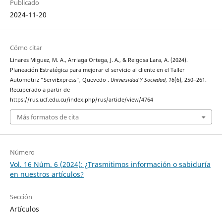
Publicado
2024-11-20
Cómo citar
Linares Miguez, M. A., Arriaga Ortega, J. A., & Reigosa Lara, A. (2024).
Planeación Estratégica para mejorar el servicio al cliente en el Taller
Automotriz “ServiExpress”, Quevedo .
Universidad Y Sociedad
,
16
(6), 250–261.
Recuperado a partir de
https://rus.ucf.edu.cu/index.php/rus/article/view/4764
Más formatos de cita
Número
Vol. 16 Núm. 6 (2024): ¿Trasmitimos información o sabiduría
en nuestros artículos?
Sección
Artículos