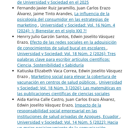
de Universidad y Sociedad en el 2025
Fernando Javier Ruiz Jaramillo, Juan Carlos Erazo
Álvarez, Jaime Tinto Arandes,
La influencia de la
psicología del consumidor en las estrategias de
marketing
,
Universidad y Sociedad: Vol. 16 Núm. 4
(2024): !¿ Bienestar en el siglo XXI ?!
Henrry Julio Garzón Santos, Edwin Joselito Vásquez
Erazo,
Efecto de las redes sociales en la adquisición
de conocimientos de salud bucal en escolares
,
Universidad y Sociedad: Vol. 18 Núm. 2 (2026): Tres
palabras clave para escribir artículos científicos:
Ciencia, Sostenibilidad y Sabiduría
Katiuska Elizabeth Vaca Correa, Edwin Joselito Vásquez
Erazo ,
Marketing social para elevar la cobertura de
vacunación en centros de salud públicos
,
Universidad
y Sociedad: Vol. 18 Núm. 3 (2026): Las matemáticas en
las publicaciones científicas de ciencias sociales
Aida Karina Calle Castro, Juan Carlos Erazo Álvarez,
Edwin Joselito Vásquez Erazo,
Impacto de la
responsabilidad social empresarial en las
instituciones de salud privadas de Azogues, Ecuador
,
Universidad y Sociedad: Vol. 14 Núm. 5 (2022): Hacia
un mejor posicionamiento de la comunicación