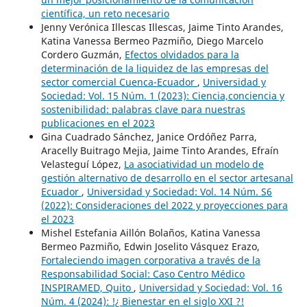
científica, un reto necesario
Jenny Verónica Illescas Illescas, Jaime Tinto Arandes,
Katina Vanessa Bermeo Pazmiño, Diego Marcelo
Cordero Guzmán,
Efectos olvidados para la
determinación de la liquidez de las empresas del
sector comercial Cuenca-Ecuador
,
Universidad y
Sociedad: Vol. 15 Núm. 1 (2023): Ciencia,conciencia y
sostenibilidad: palabras clave para nuestras
publicaciones en el 2023
Gina Cuadrado Sánchez, Janice Ordóñez Parra,
Aracelly Buitrago Mejia, Jaime Tinto Arandes, Efraín
Velasteguí López,
La asociatividad un modelo de
gestión alternativo de desarrollo en el sector artesanal
Ecuador
,
Universidad y Sociedad: Vol. 14 Núm. S6
(2022): Consideraciones del 2022 y proyecciones para
el 2023
Mishel Estefania Aillón Bolaños, Katina Vanessa
Bermeo Pazmiño, Edwin Joselito Vásquez Erazo,
Fortaleciendo imagen corporativa a través de la
Responsabilidad Social: Caso Centro Médico
INSPIRAMED, Quito
,
Universidad y Sociedad: Vol. 16
Núm. 4 (2024): !¿ Bienestar en el siglo XXI ?!