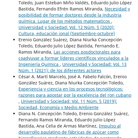
Toledo, Juan Esteban Miño Valdés, Eduardo Julio López
Bastida, Fernando Efrén Ramos Miranda,
Necesidad y
posibilidad de formar doctores desde la industria
química. Lugar de los métodos matematicos
,
Universidad y Sociedad: Vol. 12 Núm. 5 (2020):
Cultura, educación ional (Septiembre-octubre)
Erenio González Suárez, Diana Niurka Concepción
Toledo, Eduardo Julio López Bastida, Fernando E.
Ramos Miranda,
Las acciones posdoctorales para
coadyuvar a formar líderes científicos vinculados a la
Ingeniería Química
,
Universidad y Sociedad: Vol. 13
Núm. 1 (2021): de los diferentes actores
César A. Martí Marcelo, José A. Fabelo Falcón, Erenio
González Suárez, Diana Niurka Concepción Toledo,
Experiencia y ciencia en los procesos tecnológicos:
razones para apostar por la excelencia del ron cubano
,
Universidad y Sociedad: Vol. 11 Núm. 5 (2019):
Sociedad, Economía y Medio Ambiente
Diana N. Concepción Toledo, Erenio González Suárez,
Fernando Ramos Miranda, Eduardo Julio López
Bastida, Ana Celia de Armas Martínez,
Impulso al
desarrollo paulatino de fábricas de azúcar como