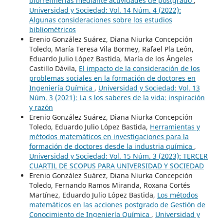
biorrefinerias mediante actividades de postgrado
,
Universidad y Sociedad: Vol. 14 Núm. 4 (2022):
Algunas consideraciones sobre los estudios
bibliométricos
Erenio González Suárez, Diana Niurka Concepción
Toledo, María Teresa Vila Bormey, Rafael Pla León,
Eduardo Julio López Bastida, María de los Ángeles
Castillo Dávila,
El impacto de la consideración de los
problemas sociales en la formación de doctores en
Ingeniería Química
,
Universidad y Sociedad: Vol. 13
Núm. 3 (2021): La s los saberes de la vida: inspiración
y razón
Erenio González Suárez, Diana Niurka Concepción
Toledo, Eduardo Julio López Bastida,
Herramientas y
métodos matemáticos en investigaciones para la
formación de doctores desde la industria química
,
Universidad y Sociedad: Vol. 15 Núm. 3 (2023): TERCER
CUARTIL DE SCOPUS PARA UNIVERSIDAD Y SOCIEDAD
Erenio González Suárez, Diana Niurka Concepción
Toledo, Fernando Ramos Miranda, Roxana Cortés
Martínez, Eduardo Julio López Bastida,
Los métodos
matemáticos en las acciones postgrado de Gestión de
Conocimiento de Ingeniería Química
,
Universidad y