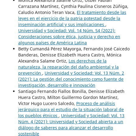
Mónica Alexandra Salame Ortiz, Usber Fabián
Carrazana Martínez, Cynthia Paulina Cisneros Zúñiga,
Caludio Antonio Teran Vaca,
El tratamiento desde las
leyes en el ejercicio de la patria potestad desde la
inseminación artificial y sus implicaciones
,
Universidad y Sociedad: Vol. 14 Núm. S4 (2022):
Consideraciones sobre ética, justicia y derecho en
algunos países de América Latina
Betty Cumandá Pérez Mayorga, Fernando José Caicedo
Banderas, Denisse Elizabeth Huera Castro, Mónica
Alexandra Salame Ortiz,
Los derechos de la
naturaleza, la reparación del daño ambiental y la
prevención
,
Universidad y Sociedad: Vol. 13 Núm. 2
(2021): La gestión del conocimiento como fuente de
investigación, desarrollo e innovación
Santiago Fernando Fiallos Bonilla, Denisse Elizabeth
Huera Castro, Milton Guillermo Gordon Martínez,
Víctor Hugo Lucero Salcedo,
Proceso de análisis
jerárquico para el estudio de la situación laboral de
los pueblos étnicos
,
Universidad y Sociedad: Vol. 13
Núm. 4 (2021): Universidad y Sociedad abierta a un
diálogo de saberes para alcanzar el desarrollo
sostenible