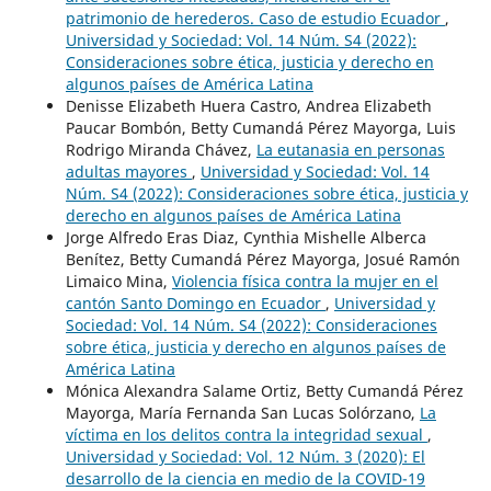
patrimonio de herederos. Caso de estudio Ecuador
,
Universidad y Sociedad: Vol. 14 Núm. S4 (2022):
Consideraciones sobre ética, justicia y derecho en
algunos países de América Latina
Denisse Elizabeth Huera Castro, Andrea Elizabeth
Paucar Bombón, Betty Cumandá Pérez Mayorga, Luis
Rodrigo Miranda Chávez,
La eutanasia en personas
adultas mayores
,
Universidad y Sociedad: Vol. 14
Núm. S4 (2022): Consideraciones sobre ética, justicia y
derecho en algunos países de América Latina
Jorge Alfredo Eras Diaz, Cynthia Mishelle Alberca
Benítez, Betty Cumandá Pérez Mayorga, Josué Ramón
Limaico Mina,
Violencia física contra la mujer en el
cantón Santo Domingo en Ecuador
,
Universidad y
Sociedad: Vol. 14 Núm. S4 (2022): Consideraciones
sobre ética, justicia y derecho en algunos países de
América Latina
Mónica Alexandra Salame Ortiz, Betty Cumandá Pérez
Mayorga, María Fernanda San Lucas Solórzano,
La
víctima en los delitos contra la integridad sexual
,
Universidad y Sociedad: Vol. 12 Núm. 3 (2020): El
desarrollo de la ciencia en medio de la COVID-19