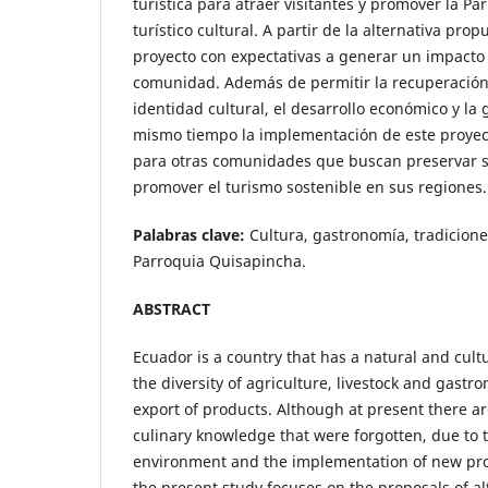
turística para atraer visitantes y promover la P
turístico cultural. A partir de la alternativa pr
proyecto con expectativas a generar un impacto 
comunidad. Además de permitir la recuperación
identidad cultural, el desarrollo económico y la
mismo tiempo la implementación de este proyec
para otras comunidades que buscan preservar su
promover el turismo sostenible en sus regiones.
Palabras clave:
Cultura, gastronomía, tradicio
Parroquia Quisapincha.
ABSTRACT
Ecuador is a country that has a natural and cult
the diversity of agriculture, livestock and gastr
export of products. Although at present there a
culinary knowledge that were forgotten, due to t
environment and the implementation of new prod
the present study focuses on the proposals of al