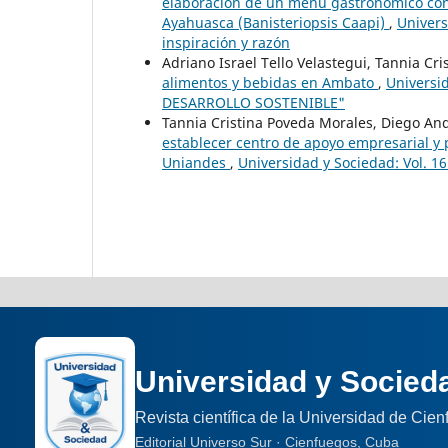
elaboración de un menú gastronómico con 
Ayahuasca (Banisteriopsis Caapi)
,
Univers
inspiración y razón
Adriano Israel Tello Velastegui, Tannia Cr
alimentos y bebidas en Ambato
,
Universi
DESARROLLO SOSTENIBLE"
Tannia Cristina Poveda Morales, Diego And
establecer centro de apoyo empresarial y
Uniandes
,
Universidad y Sociedad: Vol. 16 
Universidad y Socied
Revista científica de la Universidad de Cie
Editorial Universo Sur · Cienfuegos, Cuba