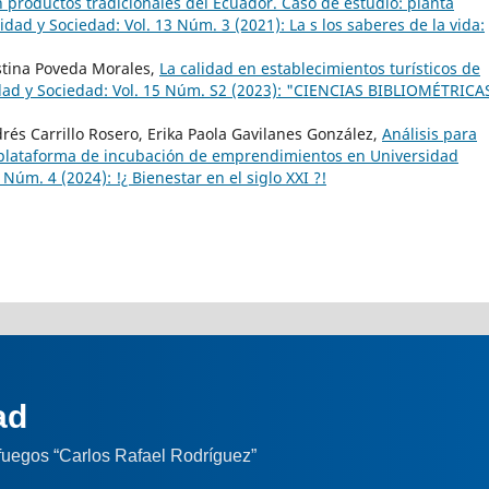
productos tradicionales del Ecuador. Caso de estudio: planta
idad y Sociedad: Vol. 13 Núm. 3 (2021): La s los saberes de la vida:
istina Poveda Morales,
La calidad en establecimientos turísticos de
dad y Sociedad: Vol. 15 Núm. S2 (2023): "CIENCIAS BIBLIOMÉTRICA
rés Carrillo Rosero, Erika Paola Gavilanes González,
Análisis para
 plataforma de incubación de emprendimientos en Universidad
Núm. 4 (2024): !¿ Bienestar en el siglo XXI ?!
ad
nfuegos “Carlos Rafael Rodríguez”