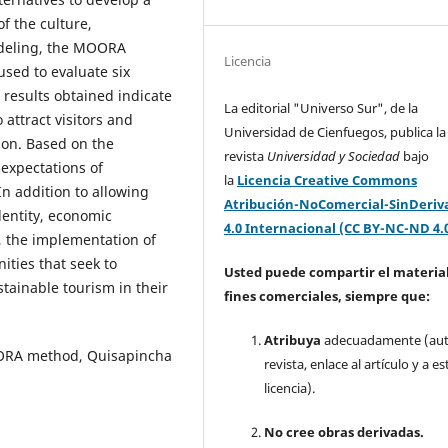
f the culture,
odeling, the MOORA
Licencia
used to evaluate six
e results obtained indicate
La editorial "Universo Sur", de la
 attract visitors and
Universidad de Cienfuegos, publica la
tion. Based on the
revista
Universidad y Sociedad
bajo
 expectations of
la
Licencia Creative Commons
n addition to allowing
Atribución-NoComercial-SinDeriv
dentity, economic
4.0 Internacional (CC BY-NC-ND 4.
, the implementation of
ities that seek to
Usted puede compartir el material
tainable tourism in their
fines comerciales, siempre que:
Atribuya
adecuadamente (aut
OORA method, Quisapincha
revista, enlace al artículo y a es
licencia).
No cree obras derivadas.