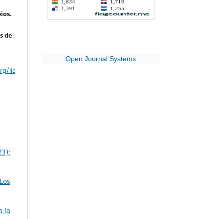
ios.
s de
Open Journal Systems
g/lic
23):
Los
a la