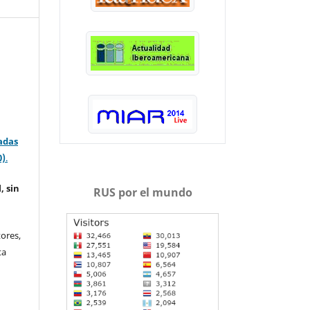
adas
0)
.
, sin
RUS por el mundo
ores,
ta