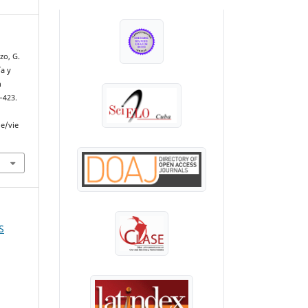
INDEXADA EN:
zo, G.
ía y
n
–423.
le/vie
S