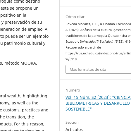
arroquia como destino
opuesta se propone un
positivo en la
Cómo citar
 y preservación de su
Poveda Morales, T. C., & Chadan Chimbora
 generación de empleo. Al
A. (2023). Análisis de la cultura, gastronom
to puede ser un ejemplo
tradiciones de la parroquia Quisapincha e
Ecuador.
Universidad Y Sociedad
,
15
(S2), 416
 patrimonio cultural y
Recuperado a partir de
https://rus.ucf.edu.cu/index.php/rus/artic
w/3910
nes, método MOORA,
Más formatos de cita
Número
ural wealth, highlighting
Vol. 15 Núm. S2 (2023): "CIENCIA
onomy, as well as the
BIBLIOMÉTRICAS Y DESARROLLO
SOSTENIBLE"
re customs, practices and
he transition, the
Sección
ucts. For this reason,
Artículos
ternatives to develop a