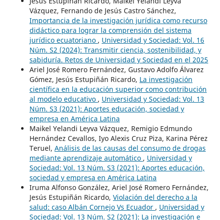
Jesús Estupiñán Ricardo, Maikel Yelandi Leyva
Vázquez, Fernando de Jesús Castro Sánchez,
Importancia de la investigación jurídica como recurso
didáctico para lograr la comprensión del sistema
jurídico ecuatoriano
,
Universidad y Sociedad: Vol. 16
Núm. S2 (2024): Transmitir ciencia, sostenibilidad, y
sabiduría. Retos de Universidad y Sociedad en el 2025
Ariel José Romero Fernández, Gustavo Adolfo Álvarez
Gómez, Jesús Estupiñán Ricardo,
La investigación
científica en la educación superior como contribución
al modelo educativo
,
Universidad y Sociedad: Vol. 13
Núm. S3 (2021): Aportes educación, sociedad y
empresa en América Latina
Maikel Yelandi Leyva Vázquez, Remigio Edmundo
Hernández Cevallos, Iyo Alexis Cruz Piza, Karina Pérez
Teruel,
Análisis de las causas del consumo de drogas
mediante aprendizaje automático
,
Universidad y
Sociedad: Vol. 13 Núm. S3 (2021): Aportes educación,
sociedad y empresa en América Latina
Iruma Alfonso González, Ariel José Romero Fernández,
Jesús Estupiñán Ricardo,
Violación del derecho a la
salud: caso Albán Cornejo Vs Ecuador
,
Universidad y
Sociedad: Vol. 13 Núm. S2 (2021): La investigación e