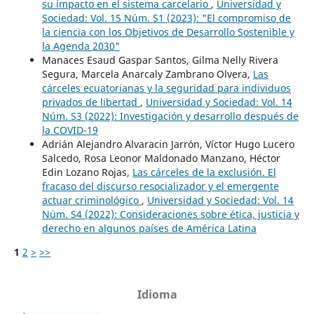
su impacto en el sistema carcelario
,
Universidad y
Sociedad: Vol. 15 Núm. S1 (2023): "El compromiso de
la ciencia con los Objetivos de Desarrollo Sostenible y
la Agenda 2030"
Manaces Esaud Gaspar Santos, Gilma Nelly Rivera
Segura, Marcela Anarcaly Zambrano Olvera,
Las
cárceles ecuatorianas y la seguridad para individuos
privados de libertad
,
Universidad y Sociedad: Vol. 14
Núm. S3 (2022): Investigación y desarrollo después de
la COVID-19
Adrián Alejandro Alvaracin Jarrón, Víctor Hugo Lucero
Salcedo, Rosa Leonor Maldonado Manzano, Héctor
Edin Lozano Rojas,
Las cárceles de la exclusión. El
fracaso del discurso resocializador y el emergente
actuar criminológico
,
Universidad y Sociedad: Vol. 14
Núm. S4 (2022): Consideraciones sobre ética, justicia y
derecho en algunos países de América Latina
1
2
>
>>
Idioma