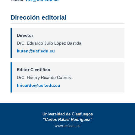
Dirección editorial
Director
DrC. Eduardo Julio López Bastida
kuten@ucf.edu.cu
Editor Científico
DrC. Henrry Ricardo Cabrera
hricardo@ucf.edu.cu
Universidad de Cienfuegos
“Carlos Rafael Rodríguez”
www.ucf.edu.cu