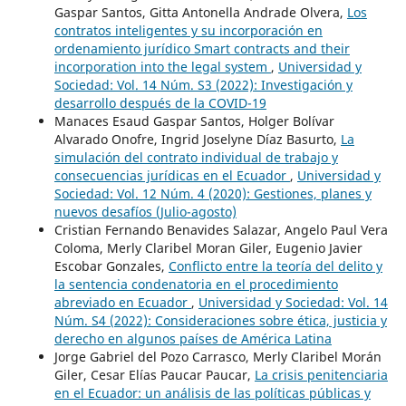
Gaspar Santos, Gitta Antonella Andrade Olvera,
Los
contratos inteligentes y su incorporación en
ordenamiento jurídico Smart contracts and their
incorporation into the legal system
,
Universidad y
Sociedad: Vol. 14 Núm. S3 (2022): Investigación y
desarrollo después de la COVID-19
Manaces Esaud Gaspar Santos, Holger Bolívar
Alvarado Onofre, Ingrid Joselyne Díaz Basurto,
La
simulación del contrato individual de trabajo y
consecuencias jurídicas en el Ecuador
,
Universidad y
Sociedad: Vol. 12 Núm. 4 (2020): Gestiones, planes y
nuevos desafíos (Julio-agosto)
Cristian Fernando Benavides Salazar, Angelo Paul Vera
Coloma, Merly Claribel Moran Giler, Eugenio Javier
Escobar Gonzales,
Conflicto entre la teoría del delito y
la sentencia condenatoria en el procedimiento
abreviado en Ecuador
,
Universidad y Sociedad: Vol. 14
Núm. S4 (2022): Consideraciones sobre ética, justicia y
derecho en algunos países de América Latina
Jorge Gabriel del Pozo Carrasco, Merly Claribel Morán
Giler, Cesar Elías Paucar Paucar,
La crisis penitenciaria
en el Ecuador: un análisis de las políticas públicas y