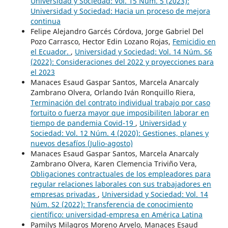
Universidad y Sociedad: Vol. 15 Núm. 5 (2023):
Universidad y Sociedad: Hacia un proceso de mejora
continua
Felipe Alejandro Garcés Córdova, Jorge Gabriel Del
Pozo Carrasco, Hector Edin Lozano Rojas,
Femicidio en
el Ecuador.
,
Universidad y Sociedad: Vol. 14 Núm. S6
(2022): Consideraciones del 2022 y proyecciones para
el 2023
Manaces Esaud Gaspar Santos, Marcela Anarcaly
Zambrano Olvera, Orlando Iván Ronquillo Riera,
Terminación del contrato individual trabajo por caso
fortuito o fuerza mayor que imposibiliten laborar en
tiempo de pandemia Covid-19
,
Universidad y
Sociedad: Vol. 12 Núm. 4 (2020): Gestiones, planes y
nuevos desafíos (Julio-agosto)
Manaces Esaud Gaspar Santos, Marcela Anarcaly
Zambrano Olvera, Karen Clemencia Triviño Vera,
Obligaciones contractuales de los empleadores para
regular relaciones laborales con sus trabajadores en
empresas privadas
,
Universidad y Sociedad: Vol. 14
Núm. S2 (2022): Transferencia de conocimiento
científico: universidad-empresa en América Latina
Pamilys Milagros Moreno Arvelo, Manaces Esaud