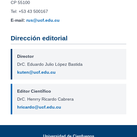
CP 55100
Tel: +53 43 500167
E-mail:
rus@ucf.edu.cu
Dirección editorial
Director
DrC. Eduardo Julio López Bastida
kuten@ucf.edu.cu
Editor Científico
DrC. Henrry Ricardo Cabrera
hricardo@ucf.edu.cu
Universidad de Cienfuegos