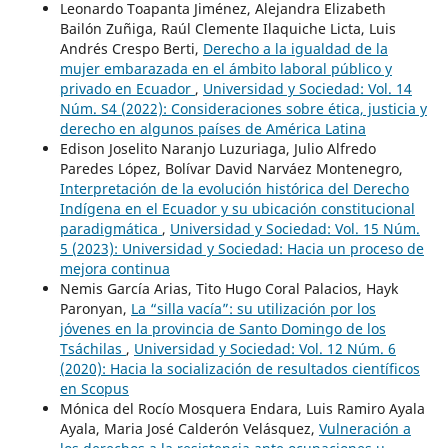
Leonardo Toapanta Jiménez, Alejandra Elizabeth
Bailón Zuñiga, Raúl Clemente Ilaquiche Licta, Luis
Andrés Crespo Berti,
Derecho a la igualdad de la
mujer embarazada en el ámbito laboral público y
privado en Ecuador
,
Universidad y Sociedad: Vol. 14
Núm. S4 (2022): Consideraciones sobre ética, justicia y
derecho en algunos países de América Latina
Edison Joselito Naranjo Luzuriaga, Julio Alfredo
Paredes López, Bolívar David Narváez Montenegro,
Interpretación de la evolución histórica del Derecho
Indígena en el Ecuador y su ubicación constitucional
paradigmática
,
Universidad y Sociedad: Vol. 15 Núm.
5 (2023): Universidad y Sociedad: Hacia un proceso de
mejora continua
Nemis García Arias, Tito Hugo Coral Palacios, Hayk
Paronyan,
La “silla vacía”: su utilización por los
jóvenes en la provincia de Santo Domingo de los
Tsáchilas
,
Universidad y Sociedad: Vol. 12 Núm. 6
(2020): Hacia la socialización de resultados científicos
en Scopus
Mónica del Rocío Mosquera Endara, Luis Ramiro Ayala
Ayala, Maria José Calderón Velásquez,
Vulneración a