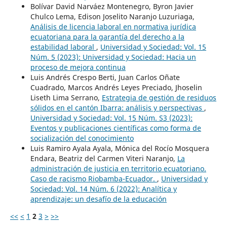
Bolívar David Narváez Montenegro, Byron Javier
Chulco Lema, Edison Joselito Naranjo Luzuriaga,
Análisis de licencia laboral en normativa jurídica
ecuatoriana para la garantía del derecho a la
estabilidad laboral
,
Universidad y Sociedad: Vol. 15
Núm. 5 (2023): Universidad y Sociedad: Hacia un
proceso de mejora continua
Luis Andrés Crespo Berti, Juan Carlos Oñate
Cuadrado, Marcos Andrés Leyes Preciado, Jhoselin
Liseth Lima Serrano,
Estrategia de gestión de residuos
sólidos en el cantón Ibarra: análisis y perspectivas
,
Universidad y Sociedad: Vol. 15 Núm. S3 (2023):
Eventos y publicaciones científicas como forma de
socialización del conocimiento
Luis Ramiro Ayala Ayala, Mónica del Rocío Mosquera
Endara, Beatriz del Carmen Viteri Naranjo,
La
administración de justicia en territorio ecuatoriano.
Caso de racismo Riobamba-Ecuador.
,
Universidad y
Sociedad: Vol. 14 Núm. 6 (2022): Analítica y
aprendizaje: un desafío de la educación
<<
<
1
2
3
>
>>