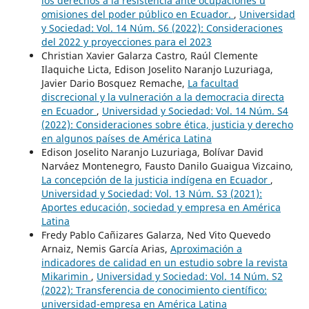
los derechos a la resistencia ante ocupaciones u
omisiones del poder público en Ecuador.
,
Universidad
y Sociedad: Vol. 14 Núm. S6 (2022): Consideraciones
del 2022 y proyecciones para el 2023
Christian Xavier Galarza Castro, Raúl Clemente
Ilaquiche Licta, Edison Joselito Naranjo Luzuriaga,
Javier Dario Bosquez Remache,
La facultad
discrecional y la vulneración a la democracia directa
en Ecuador
,
Universidad y Sociedad: Vol. 14 Núm. S4
(2022): Consideraciones sobre ética, justicia y derecho
en algunos países de América Latina
Edison Joselito Naranjo Luzuriaga, Bolívar David
Narváez Montenegro, Fausto Danilo Guaigua Vizcaino,
La concepción de la justicia indígena en Ecuador
,
Universidad y Sociedad: Vol. 13 Núm. S3 (2021):
Aportes educación, sociedad y empresa en América
Latina
Fredy Pablo Cañizares Galarza, Ned Vito Quevedo
Arnaiz, Nemis García Arias,
Aproximación a
indicadores de calidad en un estudio sobre la revista
Mikarimin
,
Universidad y Sociedad: Vol. 14 Núm. S2
(2022): Transferencia de conocimiento científico:
universidad-empresa en América Latina