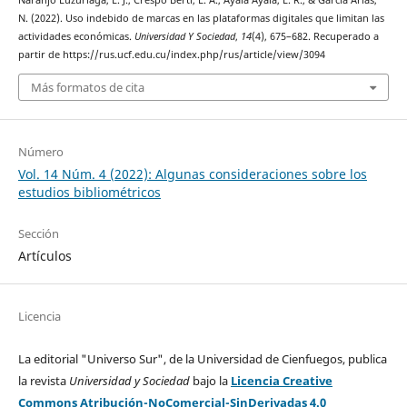
Naranjo Luzuriaga, E. J., Crespo Berti, L. A., Ayala Ayala, L. R., & García Arias,
N. (2022). Uso indebido de marcas en las plataformas digitales que limitan las
actividades económicas.
Universidad Y Sociedad
,
14
(4), 675–682. Recuperado a
partir de https://rus.ucf.edu.cu/index.php/rus/article/view/3094
Más formatos de cita
Número
Vol. 14 Núm. 4 (2022): Algunas consideraciones sobre los
estudios bibliométricos
Sección
Artículos
Licencia
La editorial "Universo Sur", de la Universidad de Cienfuegos, publica
la revista
Universidad y Sociedad
bajo la
Licencia Creative
Commons Atribución-NoComercial-SinDerivadas 4.0