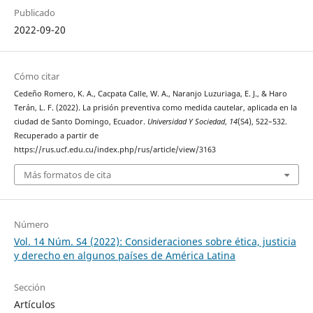
Publicado
2022-09-20
Cómo citar
Cedeño Romero, K. A., Cacpata Calle, W. A., Naranjo Luzuriaga, E. J., & Haro
Terán, L. F. (2022). La prisión preventiva como medida cautelar, aplicada en la
ciudad de Santo Domingo, Ecuador.
Universidad Y Sociedad
,
14
(S4), 522–532.
Recuperado a partir de
https://rus.ucf.edu.cu/index.php/rus/article/view/3163
Más formatos de cita
Número
Vol. 14 Núm. S4 (2022): Consideraciones sobre ética, justicia
y derecho en algunos países de América Latina
Sección
Artículos