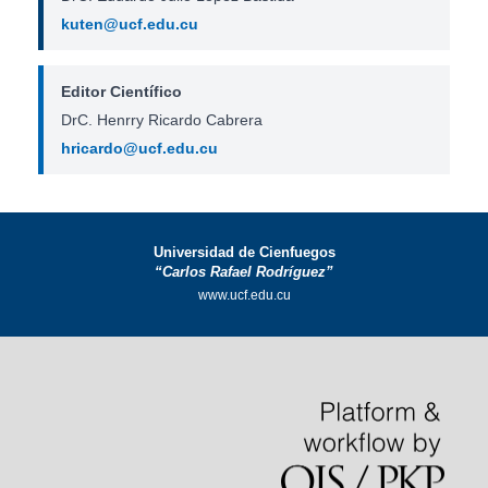
kuten@ucf.edu.cu
Editor Científico
DrC. Henrry Ricardo Cabrera
hricardo@ucf.edu.cu
Universidad de Cienfuegos
“Carlos Rafael Rodríguez”
www.ucf.edu.cu