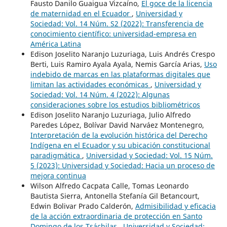
Fausto Danilo Guaigua Vizcaíno,
El goce de la licencia
de maternidad en el Ecuador
,
Universidad y
Sociedad: Vol. 14 Núm. S2 (2022): Transferencia de
conocimiento científico: universidad-empresa en
América Latina
Edison Joselito Naranjo Luzuriaga, Luis Andrés Crespo
Berti, Luis Ramiro Ayala Ayala, Nemis García Arias,
Uso
indebido de marcas en las plataformas digitales que
limitan las actividades económicas
,
Universidad y
Sociedad: Vol. 14 Núm. 4 (2022): Algunas
consideraciones sobre los estudios bibliométricos
Edison Joselito Naranjo Luzuriaga, Julio Alfredo
Paredes López, Bolívar David Narváez Montenegro,
Interpretación de la evolución histórica del Derecho
Indígena en el Ecuador y su ubicación constitucional
paradigmática
,
Universidad y Sociedad: Vol. 15 Núm.
5 (2023): Universidad y Sociedad: Hacia un proceso de
mejora continua
Wilson Alfredo Cacpata Calle, Tomas Leonardo
Bautista Sierra, Antonella Stefanía Gil Betancourt,
Edwin Bolivar Prado Calderón,
Admisibilidad y eficacia
de la acción extraordinaria de protección en Santo
Domingo de los Tsáchilas
,
Universidad y Sociedad: