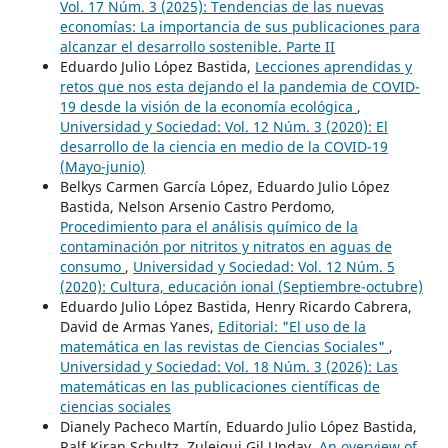
Vol. 17 Núm. 3 (2025): Tendencias de las nuevas
economías: La importancia de sus publicaciones para
alcanzar el desarrollo sostenible. Parte II
Eduardo Julio López Bastida,
Lecciones aprendidas y
retos que nos esta dejando el la pandemia de COVID-
19 desde la visión de la economía ecológica
,
Universidad y Sociedad: Vol. 12 Núm. 3 (2020): El
desarrollo de la ciencia en medio de la COVID-19
(Mayo-junio)
Belkys Carmen García López, Eduardo Julio López
Bastida, Nelson Arsenio Castro Perdomo,
Procedimiento para el análisis químico de la
contaminación por nitritos y nitratos en aguas de
consumo
,
Universidad y Sociedad: Vol. 12 Núm. 5
(2020): Cultura, educación ional (Septiembre-octubre)
Eduardo Julio López Bastida, Henry Ricardo Cabrera,
David de Armas Yanes,
Editorial: "El uso de la
matemática en las revistas de Ciencias Sociales"
,
Universidad y Sociedad: Vol. 18 Núm. 3 (2026): Las
matemáticas en las publicaciones científicas de
ciencias sociales
Dianely Pacheco Martín, Eduardo Julio López Bastida,
Ralf Kiran Schultz, Zuleiqui Gil Unday,
An overview of