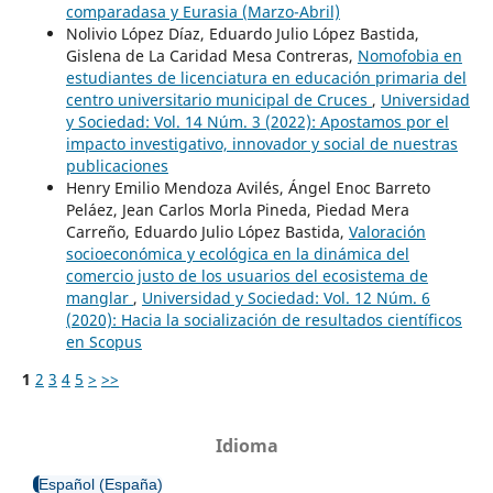
comparadasa y Eurasia (Marzo-Abril)
Nolivio López Díaz, Eduardo Julio López Bastida,
Gislena de La Caridad Mesa Contreras,
Nomofobia en
estudiantes de licenciatura en educación primaria del
centro universitario municipal de Cruces
,
Universidad
y Sociedad: Vol. 14 Núm. 3 (2022): Apostamos por el
impacto investigativo, innovador y social de nuestras
publicaciones
Henry Emilio Mendoza Avilés, Ángel Enoc Barreto
Peláez, Jean Carlos Morla Pineda, Piedad Mera
Carreño, Eduardo Julio López Bastida,
Valoración
socioeconómica y ecológica en la dinámica del
comercio justo de los usuarios del ecosistema de
manglar
,
Universidad y Sociedad: Vol. 12 Núm. 6
(2020): Hacia la socialización de resultados científicos
en Scopus
1
2
3
4
5
>
>>
Idioma
Español (España)