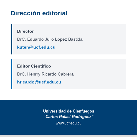
Dirección editorial
Director
DrC. Eduardo Julio López Bastida
kuten@ucf.edu.cu
Editor Científico
DrC. Henrry Ricardo Cabrera
hricardo@ucf.edu.cu
Universidad de Cienfuegos
“Carlos Rafael Rodríguez”
www.ucf.edu.cu