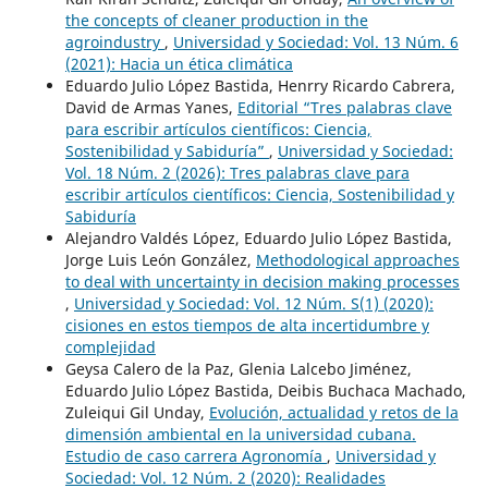
the concepts of cleaner production in the
agroindustry
,
Universidad y Sociedad: Vol. 13 Núm. 6
(2021): Hacia un ética climática
Eduardo Julio López Bastida, Henrry Ricardo Cabrera,
David de Armas Yanes,
Editorial “Tres palabras clave
para escribir artículos científicos: Ciencia,
Sostenibilidad y Sabiduría”
,
Universidad y Sociedad:
Vol. 18 Núm. 2 (2026): Tres palabras clave para
escribir artículos científicos: Ciencia, Sostenibilidad y
Sabiduría
Alejandro Valdés López, Eduardo Julio López Bastida,
Jorge Luis León González,
Methodological approaches
to deal with uncertainty in decision making processes
,
Universidad y Sociedad: Vol. 12 Núm. S(1) (2020):
cisiones en estos tiempos de alta incertidumbre y
complejidad
Geysa Calero de la Paz, Glenia Lalcebo Jiménez,
Eduardo Julio López Bastida, Deibis Buchaca Machado,
Zuleiqui Gil Unday,
Evolución, actualidad y retos de la
dimensión ambiental en la universidad cubana.
Estudio de caso carrera Agronomía
,
Universidad y
Sociedad: Vol. 12 Núm. 2 (2020): Realidades