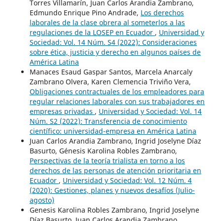
Torres Villamarín, Juan Carlos Arandia Zambrano,
Edmundo Enrique Pino Andrade,
Los derechos
laborales de la clase obrera al someterlos a las
regulaciones de la LOSEP en Ecuador
,
Universidad y
Sociedad: Vol. 14 Núm. S4 (2022): Consideraciones
sobre ética, justicia y derecho en algunos países de
América Latina
Manaces Esaud Gaspar Santos, Marcela Anarcaly
Zambrano Olvera, Karen Clemencia Triviño Vera,
Obligaciones contractuales de los empleadores para
regular relaciones laborales con sus trabajadores en
empresas privadas
,
Universidad y Sociedad: Vol. 14
Núm. S2 (2022): Transferencia de conocimiento
científico: universidad-empresa en América Latina
Juan Carlos Arandia Zambrano, Ingrid Joselyne Díaz
Basurto, Génesis Karolina Robles Zambrano,
Perspectivas de la teoría trialista en torno a los
derechos de las personas de atención prioritaria en
Ecuador
,
Universidad y Sociedad: Vol. 12 Núm. 4
(2020): Gestiones, planes y nuevos desafíos (Julio-
agosto)
Genesis Karolina Robles Zambrano, Ingrid Joselyne
Díaz Basurto, Juan Carlos Arandia Zambrano,