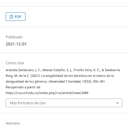
PDF
Publicado
2021-12-01
Cómo citar
Arandia Zambrano, J. C., Macias Cedeño, S. J., Triviño Vera, K. C., & Salabarría
Roig, M. de la C. (2021). La exigibilidad de los derechos en el marco de la
desigualdad de los géneros.
Universidad Y Sociedad
,
13
(S3), 356–361.
Recuperado a partir de
https://rus.ucf.edu.cu/index.php/rus/article/view/2489
Más formatos de cita
Número