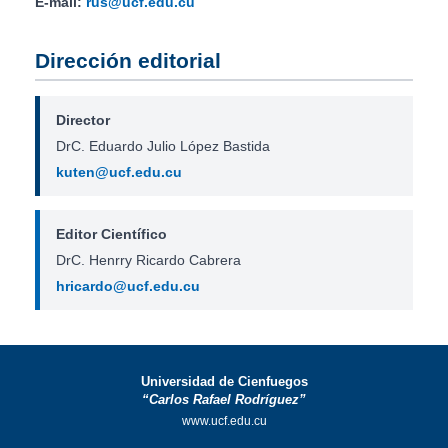
E-mail:
rus@ucf.edu.cu
Dirección editorial
Director
DrC. Eduardo Julio López Bastida
kuten@ucf.edu.cu
Editor Científico
DrC. Henrry Ricardo Cabrera
hricardo@ucf.edu.cu
Universidad de Cienfuegos
“Carlos Rafael Rodríguez”
www.ucf.edu.cu