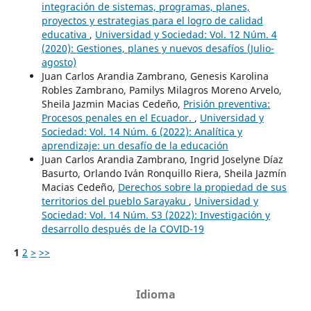
integración de sistemas, programas, planes,
proyectos y estrategias para el logro de calidad
educativa
,
Universidad y Sociedad: Vol. 12 Núm. 4
(2020): Gestiones, planes y nuevos desafíos (Julio-
agosto)
Juan Carlos Arandia Zambrano, Genesis Karolina
Robles Zambrano, Pamilys Milagros Moreno Arvelo,
Sheila Jazmin Macias Cedeño,
Prisión preventiva:
Procesos penales en el Ecuador.
,
Universidad y
Sociedad: Vol. 14 Núm. 6 (2022): Analítica y
aprendizaje: un desafío de la educación
Juan Carlos Arandia Zambrano, Ingrid Joselyne Díaz
Basurto, Orlando Iván Ronquillo Riera, Sheila Jazmín
Macias Cedeño,
Derechos sobre la propiedad de sus
territorios del pueblo Sarayaku
,
Universidad y
Sociedad: Vol. 14 Núm. S3 (2022): Investigación y
desarrollo después de la COVID-19
1
2
>
>>
Idioma