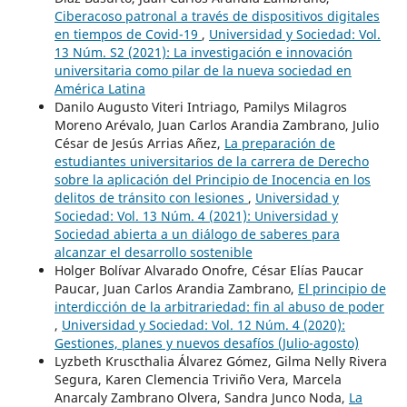
Ciberacoso patronal a través de dispositivos digitales
en tiempos de Covid-19
,
Universidad y Sociedad: Vol.
13 Núm. S2 (2021): La investigación e innovación
universitaria como pilar de la nueva sociedad en
América Latina
Danilo Augusto Viteri Intriago, Pamilys Milagros
Moreno Arévalo, Juan Carlos Arandia Zambrano, Julio
César de Jesús Arrias Añez,
La preparación de
estudiantes universitarios de la carrera de Derecho
sobre la aplicación del Principio de Inocencia en los
delitos de tránsito con lesiones
,
Universidad y
Sociedad: Vol. 13 Núm. 4 (2021): Universidad y
Sociedad abierta a un diálogo de saberes para
alcanzar el desarrollo sostenible
Holger Bolívar Alvarado Onofre, César Elías Paucar
Paucar, Juan Carlos Arandia Zambrano,
El principio de
interdicción de la arbitrariedad: fin al abuso de poder
,
Universidad y Sociedad: Vol. 12 Núm. 4 (2020):
Gestiones, planes y nuevos desafíos (Julio-agosto)
Lyzbeth Kruscthalia Álvarez Gómez, Gilma Nelly Rivera
Segura, Karen Clemencia Triviño Vera, Marcela
Anarcaly Zambrano Olvera, Sandra Junco Noda,
La