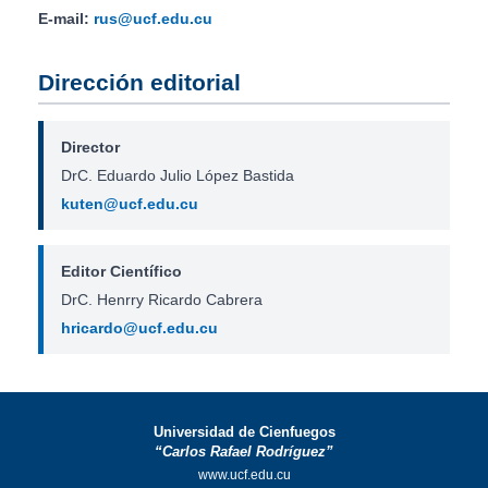
E-mail:
rus@ucf.edu.cu
Dirección editorial
Director
DrC. Eduardo Julio López Bastida
kuten@ucf.edu.cu
Editor Científico
DrC. Henrry Ricardo Cabrera
hricardo@ucf.edu.cu
Universidad de Cienfuegos
“Carlos Rafael Rodríguez”
www.ucf.edu.cu