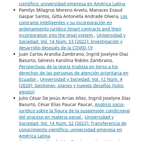
científico: universidad-empresa en América Latina
Pamilys Milagros Moreno Arvelo, Manaces Esaud
Gaspar Santos, Gitta Antonella Andrade Olvera,
Los
contratos inteligentes y su incorporación en
ordenamiento jurídico Smart contracts and their
incorporation into the legal system
,
Universidad y
Sociedad: Vol. 14 Núm. S3 (2022): Investigación y
desarrollo después de la COVID-19
Juan Carlos Arandia Zambrano, Ingrid Joselyne Díaz
Basurto, Génesis Karolina Robles Zambrano,
Perspectivas de la teoría trialista en torno a los
derechos de las personas de atención prioritaria en
Ecuador
,
Universidad y Sociedad: Vol. 12 Núm. 4
(2020): Gestiones, planes y nuevos desafíos (Julio-
agosto)
Julio César De Jesús Arrias Añez, Ingrid Joselyne Díaz
Basurto, César Elías Paucar Paucar,
Análisis socio-
jurídico sobre la figura de la suspensión condicional
del proceso en materia penal
,
Universidad y
Sociedad: Vol. 14 Núm. S2 (2022): Transferencia de
conocimiento científico: universidad-empresa en
América Latina