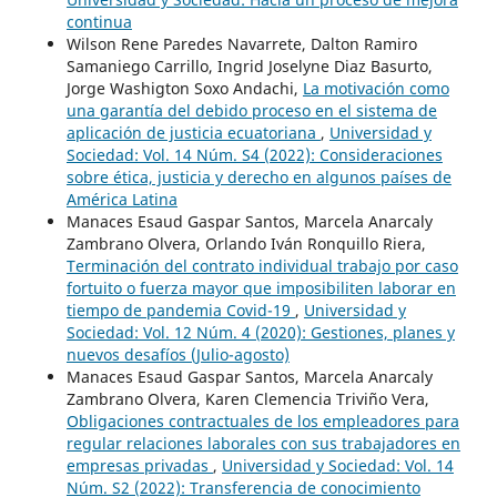
continua
Wilson Rene Paredes Navarrete, Dalton Ramiro
Samaniego Carrillo, Ingrid Joselyne Diaz Basurto,
Jorge Washigton Soxo Andachi,
La motivación como
una garantía del debido proceso en el sistema de
aplicación de justicia ecuatoriana
,
Universidad y
Sociedad: Vol. 14 Núm. S4 (2022): Consideraciones
sobre ética, justicia y derecho en algunos países de
América Latina
Manaces Esaud Gaspar Santos, Marcela Anarcaly
Zambrano Olvera, Orlando Iván Ronquillo Riera,
Terminación del contrato individual trabajo por caso
fortuito o fuerza mayor que imposibiliten laborar en
tiempo de pandemia Covid-19
,
Universidad y
Sociedad: Vol. 12 Núm. 4 (2020): Gestiones, planes y
nuevos desafíos (Julio-agosto)
Manaces Esaud Gaspar Santos, Marcela Anarcaly
Zambrano Olvera, Karen Clemencia Triviño Vera,
Obligaciones contractuales de los empleadores para
regular relaciones laborales con sus trabajadores en
empresas privadas
,
Universidad y Sociedad: Vol. 14
Núm. S2 (2022): Transferencia de conocimiento