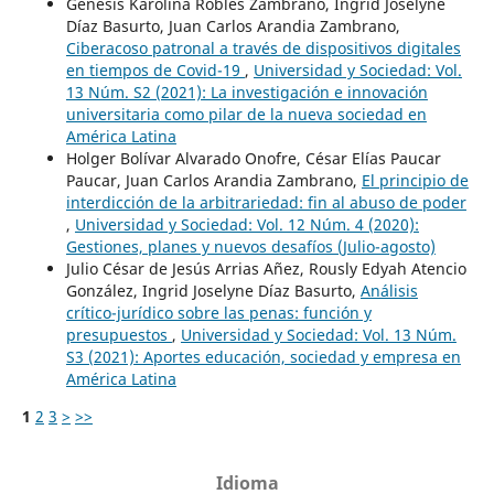
Genesis Karolina Robles Zambrano, Ingrid Joselyne
Díaz Basurto, Juan Carlos Arandia Zambrano,
Ciberacoso patronal a través de dispositivos digitales
en tiempos de Covid-19
,
Universidad y Sociedad: Vol.
13 Núm. S2 (2021): La investigación e innovación
universitaria como pilar de la nueva sociedad en
América Latina
Holger Bolívar Alvarado Onofre, César Elías Paucar
Paucar, Juan Carlos Arandia Zambrano,
El principio de
interdicción de la arbitrariedad: fin al abuso de poder
,
Universidad y Sociedad: Vol. 12 Núm. 4 (2020):
Gestiones, planes y nuevos desafíos (Julio-agosto)
Julio César de Jesús Arrias Añez, Rously Edyah Atencio
González, Ingrid Joselyne Díaz Basurto,
Análisis
crítico-jurídico sobre las penas: función y
presupuestos
,
Universidad y Sociedad: Vol. 13 Núm.
S3 (2021): Aportes educación, sociedad y empresa en
América Latina
1
2
3
>
>>
Idioma