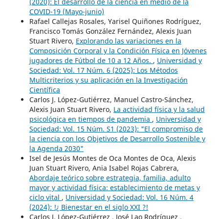
(2020): El desarrollo de la ciencia en medio de la
COVID-19 (Mayo-junio)
Rafael Callejas Rosales, Yarisel Quiñones Rodríguez,
Francisco Tomás González Fernández, Alexis Juan
Stuart Rivero,
Explorando las variaciones en la
Composición Corporal y la Condición Física en Jóvenes
jugadores de Fútbol de 10 a 12 Años.
,
Universidad y
Sociedad: Vol. 17 Núm. 6 (2025): Los Métodos
Multicriterios y su aplicación en la Investigación
Científica
Carlos J. López-Gutiérrez, Manuel Castro-Sánchez,
Alexis Juan Stuart Rivero,
La actividad física y la salud
psicológica en tiempos de pandemia
,
Universidad y
Sociedad: Vol. 15 Núm. S1 (2023): "El compromiso de
la ciencia con los Objetivos de Desarrollo Sostenible y
la Agenda 2030"
Isel de Jesús Montes de Oca Montes de Oca, Alexis
Juan Stuart Rivero, Ania Isabel Rojas Cabrera,
Abordaje teórico sobre estrategia, familia, adulto
mayor y actividad física: establecimiento de metas y
ciclo vital
,
Universidad y Sociedad: Vol. 16 Núm. 4
(2024): !¿ Bienestar en el siglo XXI ?!
Carlos J. López-Gutiérrez , José Lao Rodríguez ,