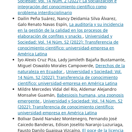
Sociedad: Vol. 14 Núm. 2 (2022): La socialización e
integración del conocimiento científico como
problema interdisciplinario
Dailin Peña Suárez, Nancy Deidamia Silva Álvarez,
Galo Renato Navas Espín,
La auditoría y su incidencia
en la gestión de la calidad en los procesos de
elaboración de confites y snacks
,
Universidad y
Sociedad: Vol. 14 Núm. S2 (2022): Transferencia de
conocimiento científico: universidad-empresa en
América Latina
Iyo Alexis Cruz Piza, Lady Jamileth Bajaña Bustamante,
Miguel Oswaldo Morales Campoverde,
Derechos de la
naturaleza en Ecuador
,
Universidad y Sociedad: Vol.
14 Núm. S2 (2022): Transferencia de conocimiento
científico: universidad-empresa en América Latina
Mildre Mercedes Vidal del Río, Aldemar Alejandro
Monsalve Guamán,
Babesiosis humana, una zoonosis
emergente
,
Universidad y Sociedad: Vol. 14 Núm. S2
(2022): Transferencia de conocimiento científico:
universidad-empresa en América Latina
Bolívar David Narváez Montenegro, Fernando José
Caicedo Banderas, Edison Joselito Naranjo Luzuriaga,
Fausto Danilo Guaigua Vizcaíno,
El goce de la licencia