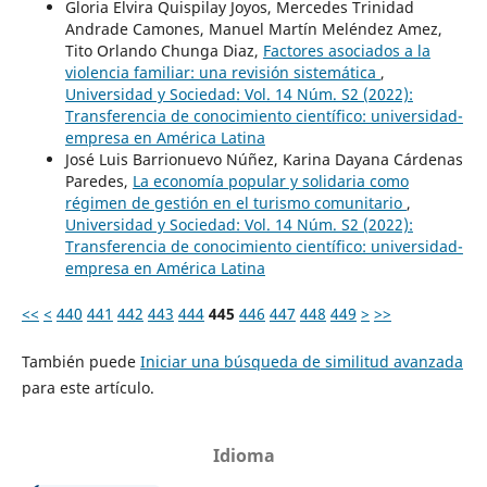
Gloria Elvira Quispilay Joyos, Mercedes Trinidad
Andrade Camones, Manuel Martín Meléndez Amez,
Tito Orlando Chunga Diaz,
Factores asociados a la
violencia familiar: una revisión sistemática
,
Universidad y Sociedad: Vol. 14 Núm. S2 (2022):
Transferencia de conocimiento científico: universidad-
empresa en América Latina
José Luis Barrionuevo Núñez, Karina Dayana Cárdenas
Paredes,
La economía popular y solidaria como
régimen de gestión en el turismo comunitario
,
Universidad y Sociedad: Vol. 14 Núm. S2 (2022):
Transferencia de conocimiento científico: universidad-
empresa en América Latina
<<
<
440
441
442
443
444
445
446
447
448
449
>
>>
También puede
Iniciar una búsqueda de similitud avanzada
para este artículo.
Idioma