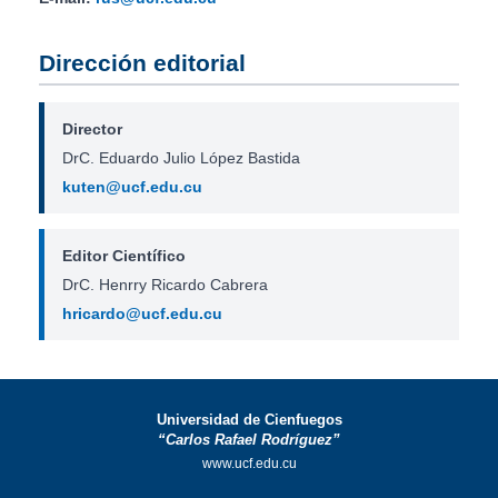
Dirección editorial
Director
DrC. Eduardo Julio López Bastida
kuten@ucf.edu.cu
Editor Científico
DrC. Henrry Ricardo Cabrera
hricardo@ucf.edu.cu
Universidad de Cienfuegos
“Carlos Rafael Rodríguez”
www.ucf.edu.cu