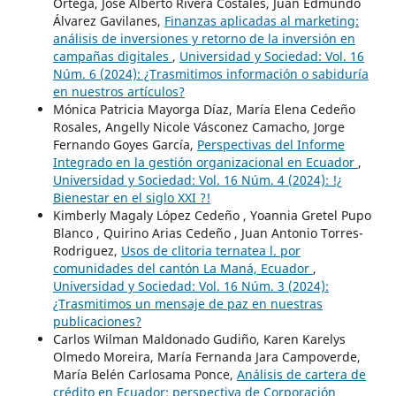
Ortega, José Alberto Rivera Costales, Juan Edmundo
Álvarez Gavilanes,
Finanzas aplicadas al marketing:
análisis de inversiones y retorno de la inversión en
campañas digitales
,
Universidad y Sociedad: Vol. 16
Núm. 6 (2024): ¿Trasmitimos información o sabiduría
en nuestros artículos?
Mónica Patricia Mayorga Díaz, María Elena Cedeño
Rosales, Angelly Nicole Vásconez Camacho, Jorge
Fernando Goyes García,
Perspectivas del Informe
Integrado en la gestión organizacional en Ecuador
,
Universidad y Sociedad: Vol. 16 Núm. 4 (2024): !¿
Bienestar en el siglo XXI ?!
Kimberly Magaly López Cedeño , Yoannia Gretel Pupo
Blanco , Quirino Arias Cedeño , Juan Antonio Torres-
Rodriguez,
Usos de clitoria ternatea l. por
comunidades del cantón La Maná, Ecuador
,
Universidad y Sociedad: Vol. 16 Núm. 3 (2024):
¿Trasmitimos un mensaje de paz en nuestras
publicaciones?
Carlos Wilman Maldonado Gudiño, Karen Karelys
Olmedo Moreira, María Fernanda Jara Campoverde,
María Belén Carlosama Ponce,
Análisis de cartera de
crédito en Ecuador: perspectiva de Corporación