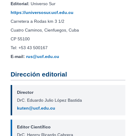
Editorial:
Universo Sur
https://universosur.ucf.edu.cu
Carretera a Rodas km 3 1/2
Cuatro Caminos, Cienfuegos, Cuba
CP 55100
Tel: +53 43 500167
E-mail:
rus@ucf.edu.cu
Dirección editorial
Director
DrC. Eduardo Julio López Bastida
kuten@ucf.edu.cu
Editor Científico
DrC. Henrry Ricardo Cabrera