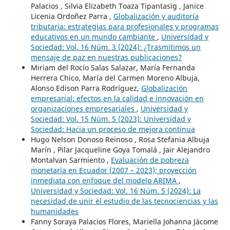
Palacios , Silvia Elizabeth Toaza Tipantasig , Janice
Licenia Ordoñez Parra ,
Globalización y auditoría
tributaria: estrategias para profesionales y programas
educativos en un mundo cambiante
,
Universidad y
Sociedad: Vol. 16 Núm. 3 (2024): ¿Trasmitimos un
mensaje de paz en nuestras publicaciones?
Miriam del Rocío Salas Salazar, María Fernanda
Herrera Chico, María del Carmen Moreno Albuja,
Alonso Edison Parra Rodríguez,
Globalización
empresarial: efectos en la calidad e innovación en
organizaciones empresariales
,
Universidad y
Sociedad: Vol. 15 Núm. 5 (2023): Universidad y
Sociedad: Hacia un proceso de mejora continua
Hugo Nelson Donoso Reinoso , Rosa Stefania Albuja
Marín , Pilar Jacqueline Goya Tomalá , Jair Alejandro
Montalvan Sarmiento ,
Evaluación de pobreza
monetaria en Ecuador (2007 – 2023); proyección
inmediata con enfoque del modelo ARIMA
,
Universidad y Sociedad: Vol. 16 Núm. 5 (2024): La
necesidad de unir el estudio de las tecnociencias y las
humanidades
Fanny Soraya Palacios Flores, Mariella Johanna Jácome