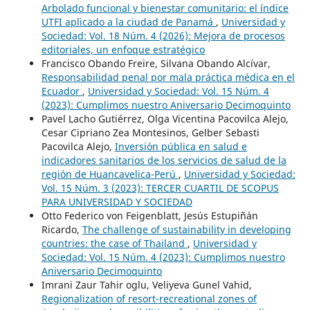
Arbolado funcional y bienestar comunitario: el índice
UTFI aplicado a la ciudad de Panamá
,
Universidad y
Sociedad: Vol. 18 Núm. 4 (2026): Mejora de procesos
editoriales, un enfoque estratégico
Francisco Obando Freire, Silvana Obando Alcívar,
Responsabilidad penal por mala práctica médica en el
Ecuador
,
Universidad y Sociedad: Vol. 15 Núm. 4
(2023): Cumplimos nuestro Aniversario Decimoquinto
Pavel Lacho Gutiérrez, Olga Vicentina Pacovilca Alejo,
Cesar Cipriano Zea Montesinos, Gelber Sebasti
Pacovilca Alejo,
Inversión pública en salud e
indicadores sanitarios de los servicios de salud de la
región de Huancavelica-Perú
,
Universidad y Sociedad:
Vol. 15 Núm. 3 (2023): TERCER CUARTIL DE SCOPUS
PARA UNIVERSIDAD Y SOCIEDAD
Otto Federico von Feigenblatt, Jesús Estupiñán
Ricardo,
The challenge of sustainability in developing
countries: the case of Thailand
,
Universidad y
Sociedad: Vol. 15 Núm. 4 (2023): Cumplimos nuestro
Aniversario Decimoquinto
Imrani Zaur Tahir oglu, Veliyeva Gunel Vahid,
Regionalization of resort-recreational zones of