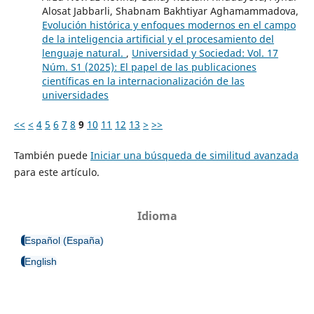
Alosat Jabbarli, Shabnam Bakhtiyar Aghamammadova,
Evolución histórica y enfoques modernos en el campo
de la inteligencia artificial y el procesamiento del
lenguaje natural.
,
Universidad y Sociedad: Vol. 17
Núm. S1 (2025): El papel de las publicaciones
científicas en la internacionalización de las
universidades
<<
<
4
5
6
7
8
9
10
11
12
13
>
>>
También puede
Iniciar una búsqueda de similitud avanzada
para este artículo.
Idioma
Español (España)
English