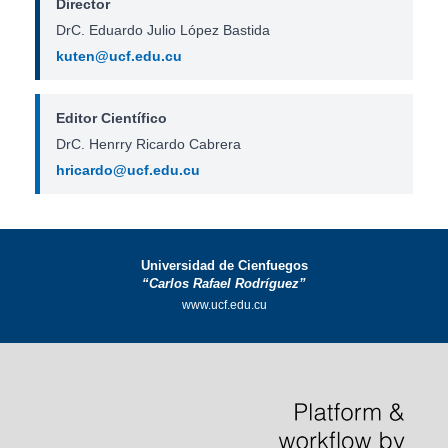
Director
DrC. Eduardo Julio López Bastida
kuten@ucf.edu.cu
Editor Científico
DrC. Henrry Ricardo Cabrera
hricardo@ucf.edu.cu
Universidad de Cienfuegos
“Carlos Rafael Rodríguez”
www.ucf.edu.cu