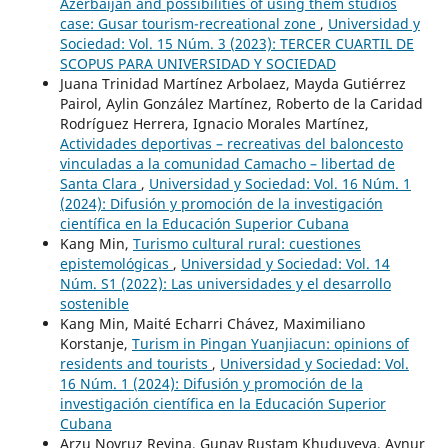
Azerbaijan and possibilities of using them studios
case: Gusar tourism-recreational zone
,
Universidad y
Sociedad: Vol. 15 Núm. 3 (2023): TERCER CUARTIL DE
SCOPUS PARA UNIVERSIDAD Y SOCIEDAD
Juana Trinidad Martínez Arbolaez, Mayda Gutiérrez
Pairol, Aylin González Martínez, Roberto de la Caridad
Rodríguez Herrera, Ignacio Morales Martínez,
Actividades deportivas – recreativas del baloncesto
vinculadas a la comunidad Camacho – libertad de
Santa Clara
,
Universidad y Sociedad: Vol. 16 Núm. 1
(2024): Difusión y promoción de la investigación
científica en la Educación Superior Cubana
Kang Min,
Turismo cultural rural: cuestiones
epistemológicas
,
Universidad y Sociedad: Vol. 14
Núm. S1 (2022): Las universidades y el desarrollo
sostenible
Kang Min, Maité Echarri Chávez, Maximiliano
Korstanje,
Turism in Pingan Yuanjiacun: opinions of
residents and tourists
,
Universidad y Sociedad: Vol.
16 Núm. 1 (2024): Difusión y promoción de la
investigación científica en la Educación Superior
Cubana
Arzu Novruz Revina, Gunay Rustam Khuduyeva, Aynur