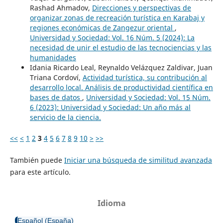
Rashad Ahmadov,
Direcciones y perspectivas de
organizar zonas de recreación turística en Karabaj y
regiones económicas de Zangezur oriental
,
Universidad y Sociedad: Vol. 16 Núm. 5 (2024): La
necesidad de unir el estudio de las tecnociencias y las
humanidades
Idania Ricardo Leal, Reynaldo Velázquez Zaldivar, Juan
Triana Cordoví,
Actividad turística, su contribución al
desarrollo local. Análisis de productividad científica en
bases de datos
,
Universidad y Sociedad: Vol. 15 Núm.
6 (2023): Universidad y Sociedad: Un año más al
servicio de la ciencia.
<<
<
1
2
3
4
5
6
7
8
9
10
>
>>
También puede
Iniciar una búsqueda de similitud avanzada
para este artículo.
Idioma
Español (España)