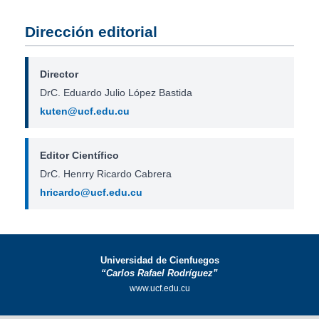
Dirección editorial
Director
DrC. Eduardo Julio López Bastida
kuten@ucf.edu.cu
Editor Científico
DrC. Henrry Ricardo Cabrera
hricardo@ucf.edu.cu
Universidad de Cienfuegos
“Carlos Rafael Rodríguez”
www.ucf.edu.cu