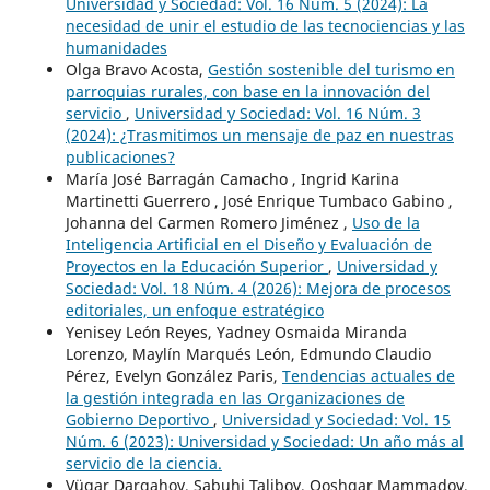
Universidad y Sociedad: Vol. 16 Núm. 5 (2024): La
necesidad de unir el estudio de las tecnociencias y las
humanidades
Olga Bravo Acosta,
Gestión sostenible del turismo en
parroquias rurales, con base en la innovación del
servicio
,
Universidad y Sociedad: Vol. 16 Núm. 3
(2024): ¿Trasmitimos un mensaje de paz en nuestras
publicaciones?
María José Barragán Camacho , Ingrid Karina
Martinetti Guerrero , José Enrique Tumbaco Gabino ,
Johanna del Carmen Romero Jiménez ,
Uso de la
Inteligencia Artificial en el Diseño y Evaluación de
Proyectos en la Educación Superior
,
Universidad y
Sociedad: Vol. 18 Núm. 4 (2026): Mejora de procesos
editoriales, un enfoque estratégico
Yenisey León Reyes, Yadney Osmaida Miranda
Lorenzo, Maylín Marqués León, Edmundo Claudio
Pérez, Evelyn González Paris,
Tendencias actuales de
la gestión integrada en las Organizaciones de
Gobierno Deportivo
,
Universidad y Sociedad: Vol. 15
Núm. 6 (2023): Universidad y Sociedad: Un año más al
servicio de la ciencia.
Vüqar Dargahov, Sabuhi Talibov, Qoshqar Mammadov,