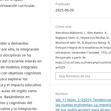
Publicado
 Innovación curricular,
2025-06-20
Cómo citar
Ashrafova Allahverdi, I., Alim Asadov, A.,
Nagiyeva Yasin, G., Heydarova Abulfaz, N.,
Musharref Jafer, M., & Aliyarova Namig, N. 
onder a demandas
Enfoque integral de la enseñanza de lengu
por ello, la integración
extranjeras.
Universidad Y Sociedad
,
17
(3), e
s disciplinas se ha
Recuperado a partir de
 del creciente interés en
https://rus.ucf.edu.cu/index.php/rus/artic
ta de modelos integrales
w/5229
 con objetivos cognitivos
Más formatos de cita
usca explorar los
a y el impacto educativo
s aulas de inglés como
Número
vos. Basándonos en
Vol. 17 Núm. 3 (2025): Tendencia
tas y cognitivas del
las nuevas economías: La import
ativa y la integración
de sus publicaciones para alcanz