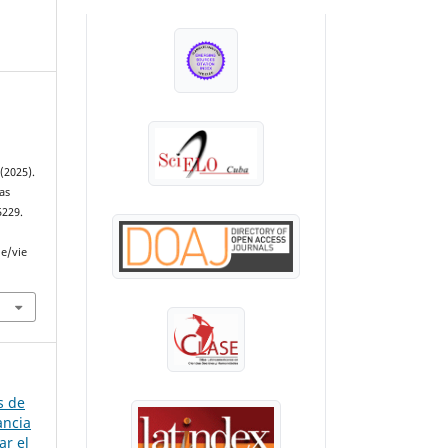
INDEXADA EN:
(2025).
as
5229.
le/vie
s de
ancia
ar el