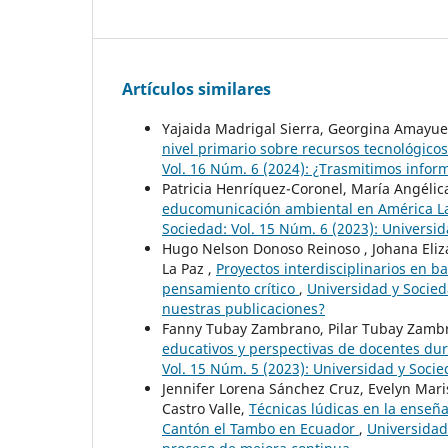
Artículos similares
Yajaida Madrigal Sierra, Georgina Amayue
nivel primario sobre recursos tecnológico
Vol. 16 Núm. 6 (2024): ¿Trasmitimos inform
Patricia Henríquez-Coronel, María Angéli
educomunicación ambiental en América La
Sociedad: Vol. 15 Núm. 6 (2023): Universid
Hugo Nelson Donoso Reinoso , Johana Eli
La Paz ,
Proyectos interdisciplinarios en ba
pensamiento crítico
,
Universidad y Socied
nuestras publicaciones?
Fanny Tubay Zambrano, Pilar Tubay Zamb
educativos y perspectivas de docentes du
Vol. 15 Núm. 5 (2023): Universidad y Soci
Jennifer Lorena Sánchez Cruz, Evelyn Maris
Castro Valle,
Técnicas lúdicas en la enseñ
Cantón el Tambo en Ecuador
,
Universidad