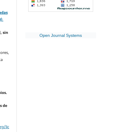
adas
0)
.
, sin
Open Journal Systems
ores,
ta
ios.
s de
g/lic