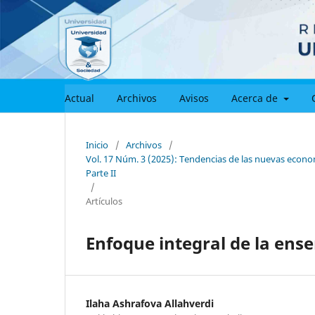
Actual
Archivos
Avisos
Acerca de
Inicio
/
Archivos
/
Vol. 17 Núm. 3 (2025): Tendencias de las nuevas econom
Parte II
/
Artículos
Enfoque integral de la ens
Ilaha Ashrafova Allahverdi