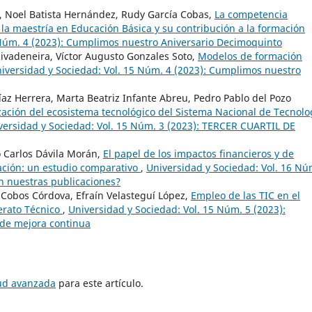
c, Noel Batista Hernández, Rudy García Cobas,
La competencia
a maestría en Educación Básica y su contribución a la formación
 Núm. 4 (2023): Cumplimos nuestro Aniversario Decimoquinto
vadeneira, Víctor Augusto Gonzales Soto,
Modelos de formación
iversidad y Sociedad: Vol. 15 Núm. 4 (2023): Cumplimos nuestro
íaz Herrera, Marta Beatriz Infante Abreu, Pedro Pablo del Pozo
ación del ecosistema tecnológico del Sistema Nacional de Tecnolo
versidad y Sociedad: Vol. 15 Núm. 3 (2023): TERCER CUARTIL DE
 Carlos Dávila Morán,
El papel de los impactos financieros y de
ación: un estudio comparativo
,
Universidad y Sociedad: Vol. 16 Nú
n nuestras publicaciones?
 Cobos Córdova, Efraín Velasteguí López,
Empleo de las TIC en el
lerato Técnico
,
Universidad y Sociedad: Vol. 15 Núm. 5 (2023):
 de mejora continua
tud avanzada
para este artículo.