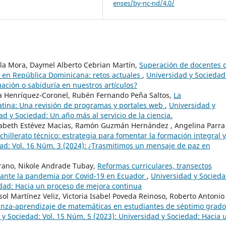
enses/by-nc-nd/4.0/
la Mora, Daymel Alberto Cebrian Martín,
Superación de docentes 
s en República Dominicana: retos actuales
,
Universidad y Sociedad
ación o sabiduría en nuestros artículos?
ca Henríquez-Coronel, Rubén Fernando Peña Saltos,
La
tina: Una revisión de programas y portales web
,
Universidad y
ad y Sociedad: Un año más al servicio de la ciencia.
zabeth Estévez Macias, Ramón Guzmán Hernández , Angelina Parra
chillerato técnico: estrategia para fomentar la formación integral y
ad: Vol. 16 Núm. 3 (2024): ¿Trasmitimos un mensaje de paz en
rano, Nikole Andrade Tubay,
Reformas curriculares, transectos
rante la pandemia por Covid-19 en Ecuador
,
Universidad y Socieda
edad: Hacia un proceso de mejora continua
ol Martínez Veliz, Victoria Isabel Poveda Reinoso, Roberto Antonio
anza-aprendizaje de matemáticas en estudiantes de séptimo grado
 y Sociedad: Vol. 15 Núm. 5 (2023): Universidad y Sociedad: Hacia 