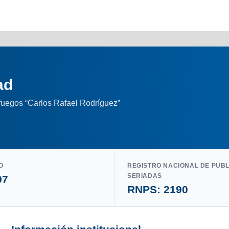
ad
nfuegos “Carlos Rafael Rodríguez”
O
REGISTRO NACIONAL DE PUB
SERIADAS
97
RNPS: 2190