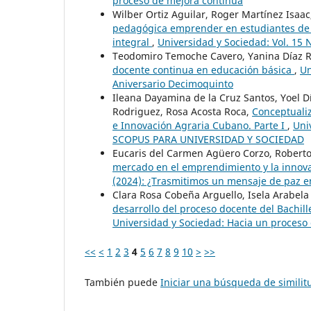
proceso de mejora continua
Wilber Ortiz Aguilar, Roger Martínez Isaa
pedagógica emprender en estudiantes de l
integral
,
Universidad y Sociedad: Vol. 15
Teodomiro Temoche Cavero, Yanina Díaz Ri
docente continua en educación básica
,
Un
Aniversario Decimoquinto
Ileana Dayamina de la Cruz Santos, Yoel D
Rodriguez, Rosa Acosta Roca,
Conceptualiz
e Innovación Agraria Cubano. Parte I
,
Uni
SCOPUS PARA UNIVERSIDAD Y SOCIEDAD
Eucaris del Carmen Agüero Corzo, Roberto
mercado en el emprendimiento y la innov
(2024): ¿Trasmitimos un mensaje de paz e
Clara Rosa Cobeña Arguello, Isela Arabela
desarrollo del proceso docente del Bachil
Universidad y Sociedad: Hacia un proceso
<<
<
1
2
3
4
5
6
7
8
9
10
>
>>
También puede
Iniciar una búsqueda de simili