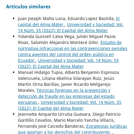
Artículos similares
Juan Joseph Malta Luna, Eduardo Lopez Bastida,
El
capital del Alma Máter
,
Universidad y Sociedad: Vol.
14 Núm. S5 (2022): El Capital del Alma Mater
Yolanda Guissell Calva Vega, Julián Miguel Pazos
Rivas, Salomón Alejandro Montecé Giler,
Estudio de
normativa infraccional en las contravenciones penales
contra agentes del control del orden público en
Ecuador
,
Universidad y Sociedad: Vol. 14 Núm. S5
(2022): El Capital del Alma Mater
Manuel Hidalgo Tupia, Alberto Benjamin Espinoza
Valenzuela, Liliana Abelina Silarayan Ruiz, Jesús
Martín Orna Barillas, Javier Ricardo Melgarejo
Morales,
Técnicas forenses en la prevención y
detección de fraude en las empresas del estado
peruanas
,
Universidad y Sociedad: Vol. 14 Núm. S5
(2022): El Capital del Alma Mater
Jeannette Amparito Urrutia Guevara, Diego Patricio
Gordillo Cevallos, Mario Marcelo Yancha Villacis,
Fernando José Caicedo Banderas,
Estrategias Jurídicas
que aportan a los derechos del contribuyente.
,