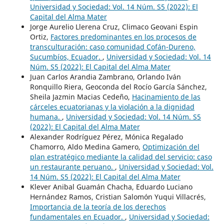
Universidad y Sociedad: Vol. 14 Núm. S5 (2022): El
Capital del Alma Mater
Jorge Aurelio Llerena Cruz, Climaco Geovani Espin
Ortiz,
Factores predominantes en los procesos de
transculturación: caso comunidad Cofán-Dureno,
Sucumbíos, Ecuador.
,
Universidad y Sociedad: Vol. 14
Núm. S5 (2022): El Capital del Alma Mater
Juan Carlos Arandia Zambrano, Orlando Iván
Ronquillo Riera, Geoconda del Rocío García Sánchez,
Sheila Jazmin Macias Cedeño,
Hacinamiento de las
cárceles ecuatorianas y la violación a la dignidad
humana.
,
Universidad y Sociedad: Vol. 14 Núm. S5
(2022): El Capital del Alma Mater
Alexander Rodríguez Pérez, Mónica Regalado
Chamorro, Aldo Medina Gamero,
Optimización del
plan estratégico mediante la calidad del servicio: caso
un restaurante peruano.
,
Universidad y Sociedad: Vol.
14 Núm. S5 (2022): El Capital del Alma Mater
Klever Anibal Guamán Chacha, Eduardo Luciano
Hernández Ramos, Cristian Salomón Yuqui Villacrés,
Importancia de la teoría de los derechos
fundamentales en Ecuador.
,
Universidad y Sociedad: