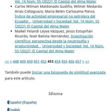
Vol. 14 Núm. S5 (2022): El Capital del Alma Mater
Carlos Wilman Maldonado Gudiño, Wilmer Medardo
Arias-Collaguazo, María Belén Carlosama Ponce,
Índice de actividad empresarial no petrolera del
Ecuador.
,
Universidad y Sociedad: Vol. 14 Núm. S5
(2022): El Capital del Alma Mater
Maikel Yelandi Leyva Vázquez, Jesús Estupiñán
Ricardo, Noel Batista Hernández,
Investigación
científica: perspectiva desde la neutrosofía y
productividad.
,
Universidad y Sociedad: Vol. 14 Núm.
S5 (2022): El Capital del Alma Mater
<<
<
448
449
450
451
452
453
454
455
456
457
>
>>
También puede
Iniciar una búsqueda de similitud avanzada
para este artículo.
Idioma
Español (España)
English