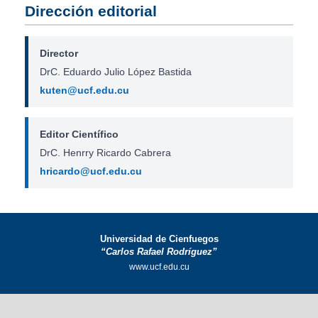
Dirección editorial
Director
DrC. Eduardo Julio López Bastida
kuten@ucf.edu.cu
Editor Científico
DrC. Henrry Ricardo Cabrera
hricardo@ucf.edu.cu
Universidad de Cienfuegos
“Carlos Rafael Rodríguez”
www.ucf.edu.cu