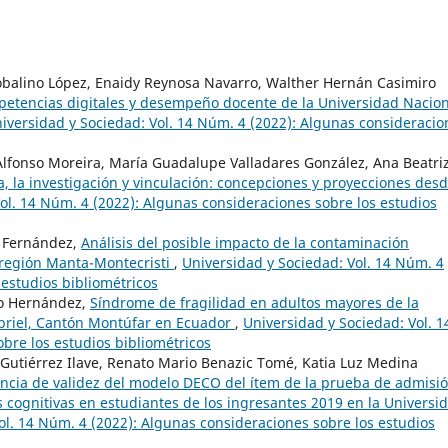
obalino López, Enaidy Reynosa Navarro, Walther Hernán Casimiro
etencias digitales y desempeño docente de la Universidad Nacion
iversidad y Sociedad: Vol. 14 Núm. 4 (2022): Algunas consideracio
lfonso Moreira, María Guadalupe Valladares González, Ana Beatri
a, la investigación y vinculación: concepciones y proyecciones desd
ol. 14 Núm. 4 (2022): Algunas consideraciones sobre los estudios
o Fernández,
Análisis del posible impacto de la contaminación
a región Manta-Montecristi
,
Universidad y Sociedad: Vol. 14 Núm. 4
 estudios bibliométricos
ozo Hernández,
Síndrome de fragilidad en adultos mayores de la
abriel, Cantón Montúfar en Ecuador
,
Universidad y Sociedad: Vol. 1
bre los estudios bibliométricos
Gutiérrez Ilave, Renato Mario Benazic Tomé, Katia Luz Medina
ncia de validez del modelo DECO del ítem de la prueba de admisi
s cognitivas en estudiantes de los ingresantes 2019 en la Universi
ol. 14 Núm. 4 (2022): Algunas consideraciones sobre los estudios