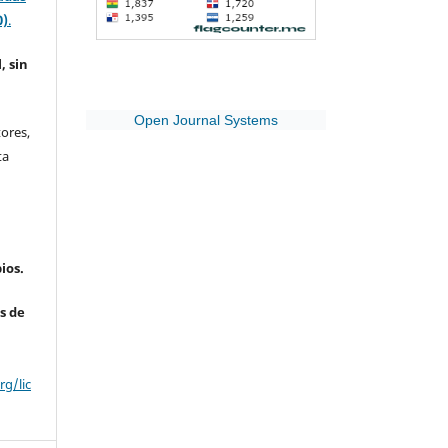
0)
.
, sin
Open Journal Systems
ores,
ta
ios.
s de
g/lic