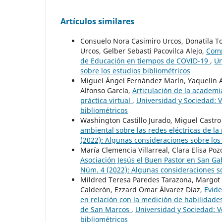
Artículos similares
Consuelo Nora Casimiro Urcos, Donatila T
Urcos, Gelber Sebasti Pacovilca Alejo,
Comp
de Educación en tiempos de COVID-19
,
Un
sobre los estudios bibliométricos
Miguel Ángel Fernández Marín, Yaquelín A
Alfonso García,
Articulación de la academi
práctica virtual
,
Universidad y Sociedad: V
bibliométricos
Washington Castillo Jurado, Miguel Castr
ambiental sobre las redes eléctricas de l
(2022): Algunas consideraciones sobre los
María Clemencia Villarreal, Clara Elisa P
Asociación Jesús el Buen Pastor en San G
Núm. 4 (2022): Algunas consideraciones so
Mildred Teresa Paredes Tarazona, Margot 
Calderón, Ezzard Omar Álvarez Díaz,
Evide
en relación con la medición de habilidade
de San Marcos
,
Universidad y Sociedad: V
bibliométricos