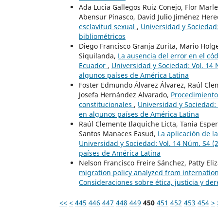
Ada Lucia Gallegos Ruiz Conejo, Flor Marlen
Abensur Pinasco, David Julio Jiménez Here
esclavitud sexual
,
Universidad y Sociedad:
bibliométricos
Diego Francisco Granja Zurita, Mario Holg
Siquilanda,
La ausencia del error en el có
Ecuador
,
Universidad y Sociedad: Vol. 14 
algunos países de América Latina
Foster Edmundo Álvarez Álvarez, Raúl Clem
Josefa Hernández Alvarado,
Procedimientos
constitucionales
,
Universidad y Sociedad: 
en algunos países de América Latina
Raúl Clemente Ilaquiche Licta, Tania Esp
Santos Manaces Easud,
La aplicación de 
Universidad y Sociedad: Vol. 14 Núm. S4 (2
países de América Latina
Nelson Francisco Freire Sánchez, Patty Eli
migration policy analyzed from internation
Consideraciones sobre ética, justicia y d
<<
<
445
446
447
448
449
450
451
452
453
454
>