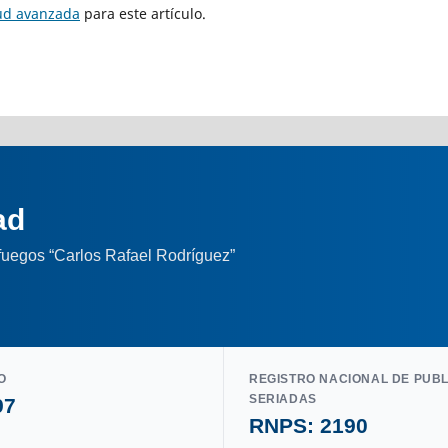
tud avanzada
para este artículo.
ad
nfuegos “Carlos Rafael Rodríguez”
O
REGISTRO NACIONAL DE PUB
SERIADAS
97
RNPS: 2190