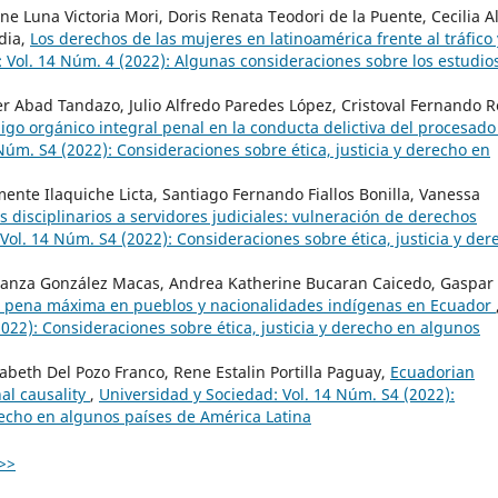
e Luna Victoria Mori, Doris Renata Teodori de la Puente, Cecilia Al
dia,
Los derechos de las mujeres en latinoamérica frente al tráfico 
 Vol. 14 Núm. 4 (2022): Algunas consideraciones sobre los estudio
er Abad Tandazo, Julio Alfredo Paredes López, Cristoval Fernando R
digo orgánico integral penal en la conducta delictiva del procesado
Núm. S4 (2022): Consideraciones sobre ética, justicia y derecho en
ente Ilaquiche Licta, Santiago Fernando Fiallos Bonilla, Vanessa
 disciplinarios a servidores judiciales: vulneración de derechos
Vol. 14 Núm. S4 (2022): Consideraciones sobre ética, justicia y der
eranza González Macas, Andrea Katherine Bucaran Caicedo, Gaspar
la pena máxima en pueblos y nacionalidades indígenas en Ecuador
022): Consideraciones sobre ética, justicia y derecho en algunos
zabeth Del Pozo Franco, Rene Estalin Portilla Paguay,
Ecuadorian
al causality
,
Universidad y Sociedad: Vol. 14 Núm. S4 (2022):
erecho en algunos países de América Latina
>>