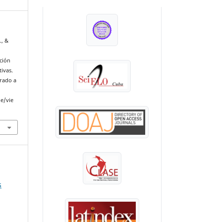
INDEXADA EN:
., &
ción
ivas.
erado a
le/vie
s