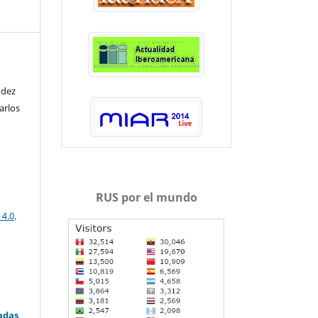
ndez
arlos
RUS por el mundo
 4.0
.
adas