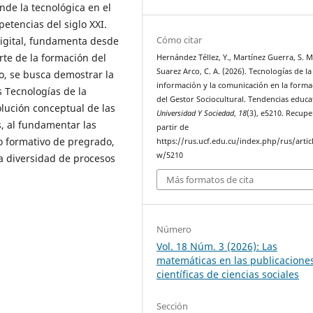
de la tecnológica en el
etencias del siglo XXI.
Cómo citar
digital, fundamenta desde
rte de la formación del
Hernández Téllez, Y., Martínez Guerra, S. M
Suarez Arco, C. A. (2026). Tecnologías de la
to, se busca demostrar la
información y la comunicación en la forma
s Tecnologías de la
del Gestor Sociocultural. Tendencias educat
lución conceptual de las
Universidad Y Sociedad
,
18
(3), e5210. Recup
, al fundamentar las
partir de
so formativo de pregrado,
https://rus.ucf.edu.cu/index.php/rus/artic
w/5210
la diversidad de procesos
Más formatos de cita
Número
Vol. 18 Núm. 3 (2026): Las
matemáticas en las publicacione
científicas de ciencias sociales
Sección