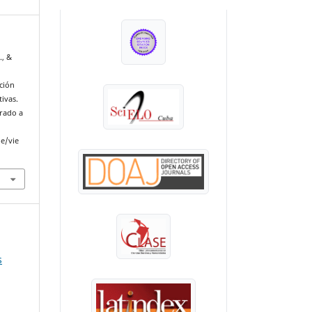
INDEXADA EN:
., &
ción
ivas.
erado a
le/vie
s