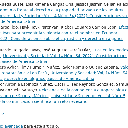
 Rueda Buste, Lola Ximena Cangas Oña, Jessica Jasmin Cellán Palaci
 dominio frente al derecho a la propiedad privada de los adultos
niversidad y Sociedad: Vol. 14 Núm. S4 (2022): Consideraciones so
s de América Latina
Carballido, Hayk Hayk Paronyan, Kleber Eduardo Carrion Leon,
Efec
tivas para prevenir la violencia contra el hombre en Ecuador
,
022): Consideraciones sobre ética, justicia y derecho en algunos
uardo Delgado Sayay, José Augusto García Díaz,
Ética en los modo
s
,
Universidad y Sociedad: Vol. 14 Núm. S4 (2022): Consideraciones
 países de América Latina
ero Aybar, Jimy Humpiri Nuñez, Javier Rómulo Quispe Zapana,
Val
a reparación civil en Perú
,
Universidad y Sociedad: Vol. 14 Núm. S4
cia y derecho en algunos países de América Latina
or Antonia Espinoza Núñez, Oscar Ulises Reynoso González, Samu
a Valenzuela Santoyo,
Relevancia de la competencia autopercibida e
estado de Sonora, México
,
Universidad y Sociedad: Vol. 14 Núm. 5
la comunicación científica, un reto necesario
>>
tud avanzada
para este artículo.