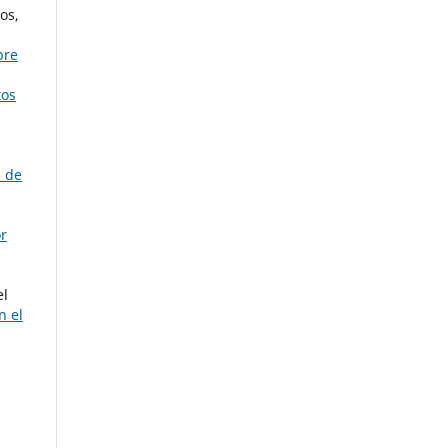
os,
bre
tos
s de
or
el
n el