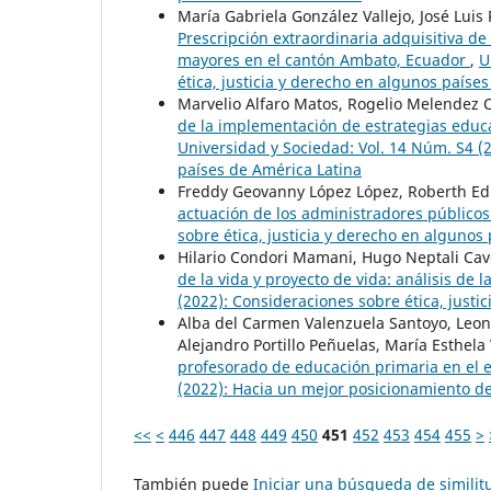
María Gabriela González Vallejo, José Luis
Prescripción extraordinaria adquisitiva de
mayores en el cantón Ambato, Ecuador
,
U
ética, justicia y derecho en algunos paíse
Marvelio Alfaro Matos, Rogelio Melendez 
de la implementación de estrategias educa
Universidad y Sociedad: Vol. 14 Núm. S4 (2
países de América Latina
Freddy Geovanny López López, Roberth Ed
actuación de los administradores público
sobre ética, justicia y derecho en algunos
Hilario Condori Mamani, Hugo Neptali Cav
de la vida y proyecto de vida: análisis de l
(2022): Consideraciones sobre ética, justi
Alba del Carmen Valenzuela Santoyo, Leon
Alejandro Portillo Peñuelas, María Esthel
profesorado de educación primaria en el 
(2022): Hacia un mejor posicionamiento de 
<<
<
446
447
448
449
450
451
452
453
454
455
>
También puede
Iniciar una búsqueda de simili