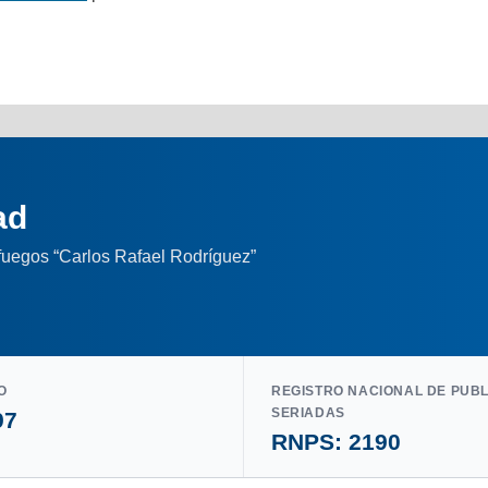
ad
nfuegos “Carlos Rafael Rodríguez”
O
REGISTRO NACIONAL DE PUB
SERIADAS
97
RNPS: 2190