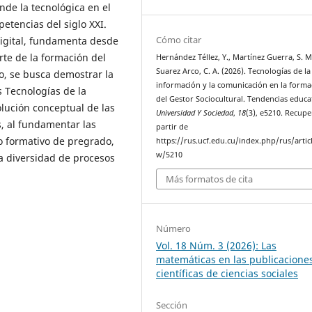
de la tecnológica en el
etencias del siglo XXI.
Cómo citar
digital, fundamenta desde
rte de la formación del
Hernández Téllez, Y., Martínez Guerra, S. M
Suarez Arco, C. A. (2026). Tecnologías de la
to, se busca demostrar la
información y la comunicación en la forma
s Tecnologías de la
del Gestor Sociocultural. Tendencias educat
lución conceptual de las
Universidad Y Sociedad
,
18
(3), e5210. Recup
, al fundamentar las
partir de
so formativo de pregrado,
https://rus.ucf.edu.cu/index.php/rus/artic
w/5210
la diversidad de procesos
Más formatos de cita
Número
Vol. 18 Núm. 3 (2026): Las
matemáticas en las publicacione
científicas de ciencias sociales
Sección