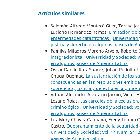
Artículos similares
Salomón Alfredo Montecé Giler, Teresa J
Luciano Hernández Ramos,
Limitación de
enfermedades catastróficas
,
Universidad 
justicia y derecho en algunos países de A
Pamilys Milagros Moreno Arvelo, Roberto 
integracionista
,
Universidad y Sociedad: V
en algunos países de América Latina
Oscar Danilo Ruiz Suarez, Julián Rodolfo 
Chuga Quemac,
La sustanciación de los s
consecuencias en las resoluciones emitid
sobre ética, justicia y derecho en algunos
Adrián Alejandro Alvaracin Jarrón, Vícto
Lozano Rojas,
Las cárceles de la exclusión
criminológico
,
Universidad y Sociedad: Vol
en algunos países de América Latina
Luz Mery Chavez Cahuana, Fredy Toribio C
Castro,
Quebrantamiento de la seguridad pú
Universidad y Sociedad: Vol. 14 Núm. S4 (2
países de América Latina