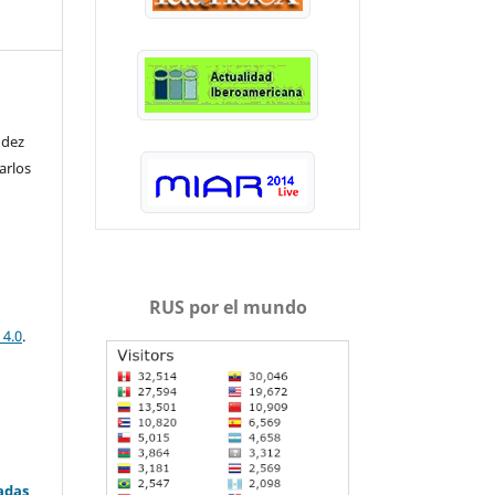
ndez
arlos
RUS por el mundo
 4.0
.
adas