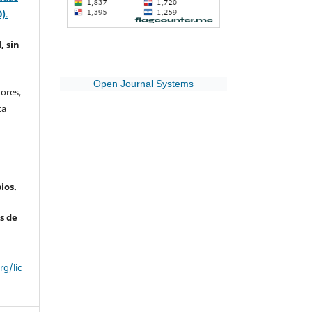
0)
.
, sin
Open Journal Systems
ores,
ta
ios.
s de
g/lic