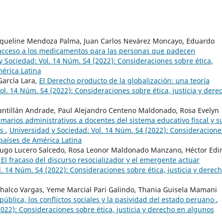
acqueline Mendoza Palma, Juan Carlos Nevárez Moncayo, Eduardo
 acceso a los medicamentos para las personas que padecen
y Sociedad: Vol. 14 Núm. S4 (2022): Consideraciones sobre ética,
mérica Latina
García Lara,
El Derecho producto de la globalización: una teoría
ol. 14 Núm. S4 (2022): Consideraciones sobre ética, justicia y dere
Santillán Andrade, Paul Alejandro Centeno Maldonado, Rosa Evelyn
umarios administrativos a docentes del sistema educativo fiscal y s
as
,
Universidad y Sociedad: Vol. 14 Núm. S4 (2022): Consideracione
 países de América Latina
r Hugo Lucero Salcedo, Rosa Leonor Maldonado Manzano, Héctor Edi
. El fracaso del discurso resocializador y el emergente actuar
. 14 Núm. S4 (2022): Consideraciones sobre ética, justicia y derec
halco Vargas, Yeme Marcial Pari Galindo, Thania Guisela Mamani
blica, los conflictos sociales y la pasividad del estado peruano
,
022): Consideraciones sobre ética, justicia y derecho en algunos