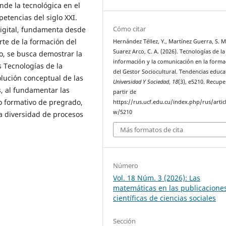
de la tecnológica en el
etencias del siglo XXI.
Cómo citar
digital, fundamenta desde
rte de la formación del
Hernández Téllez, Y., Martínez Guerra, S. M
Suarez Arco, C. A. (2026). Tecnologías de la
to, se busca demostrar la
información y la comunicación en la forma
s Tecnologías de la
del Gestor Sociocultural. Tendencias educat
lución conceptual de las
Universidad Y Sociedad
,
18
(3), e5210. Recup
, al fundamentar las
partir de
so formativo de pregrado,
https://rus.ucf.edu.cu/index.php/rus/artic
w/5210
la diversidad de procesos
Más formatos de cita
Número
Vol. 18 Núm. 3 (2026): Las
matemáticas en las publicacione
científicas de ciencias sociales
Sección