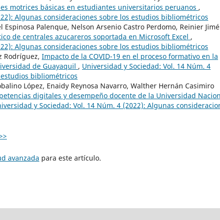
es motrices básicas en estudiantes universitarios peruanos
,
022): Algunas consideraciones sobre los estudios bibliométricos
ael Espinosa Palenque, Nelson Arsenio Castro Perdomo, Reinier Jim
ico de centrales azucareros soportada en Microsoft Excel
,
022): Algunas consideraciones sobre los estudios bibliométricos
ez Rodríguez,
Impacto de la COVID-19 en el proceso formativo en la
niversidad de Guayaquil
,
Universidad y Sociedad: Vol. 14 Núm. 4
 estudios bibliométricos
obalino López, Enaidy Reynosa Navarro, Walther Hernán Casimiro
etencias digitales y desempeño docente de la Universidad Nacion
iversidad y Sociedad: Vol. 14 Núm. 4 (2022): Algunas consideracio
>>
tud avanzada
para este artículo.