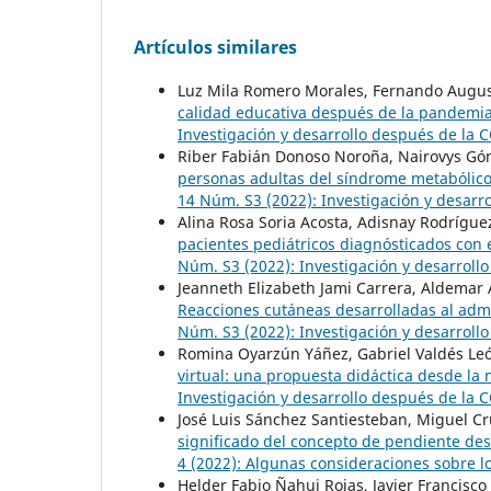
Artículos similares
Luz Mila Romero Morales, Fernando Augu
calidad educativa después de la pandemi
Investigación y desarrollo después de la 
Riber Fabián Donoso Noroña, Nairovys Gó
personas adultas del síndrome metabólico:
14 Núm. S3 (2022): Investigación y desarr
Alina Rosa Soria Acosta, Adisnay Rodrígue
pacientes pediátricos diagnósticados con e
Núm. S3 (2022): Investigación y desarroll
Jeanneth Elizabeth Jami Carrera, Aldemar
Reacciones cutáneas desarrolladas al adm
Núm. S3 (2022): Investigación y desarroll
Romina Oyarzún Yáñez, Gabriel Valdés Le
virtual: una propuesta didáctica desde l
Investigación y desarrollo después de la 
José Luis Sánchez Santiesteban, Miguel Cr
significado del concepto de pendiente des
4 (2022): Algunas consideraciones sobre lo
Helder Fabio Ñahui Rojas, Javier Francisco