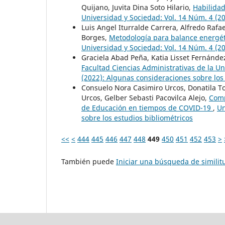
Quijano, Juvita Dina Soto Hilario,
Habilidad
Universidad y Sociedad: Vol. 14 Núm. 4 (2
Luis Angel Iturralde Carrera, Alfredo Raf
Borges,
Metodología para balance energét
Universidad y Sociedad: Vol. 14 Núm. 4 (2
Graciela Abad Peña, Katia Lisset Fernánd
Facultad Ciencias Administrativas de la U
(2022): Algunas consideraciones sobre los
Consuelo Nora Casimiro Urcos, Donatila T
Urcos, Gelber Sebasti Pacovilca Alejo,
Comp
de Educación en tiempos de COVID-19
,
Un
sobre los estudios bibliométricos
<<
<
444
445
446
447
448
449
450
451
452
453
>
También puede
Iniciar una búsqueda de simili