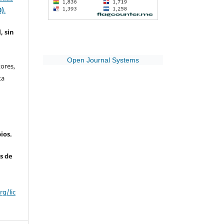
0)
.
, sin
Open Journal Systems
ores,
ta
ios.
s de
g/lic