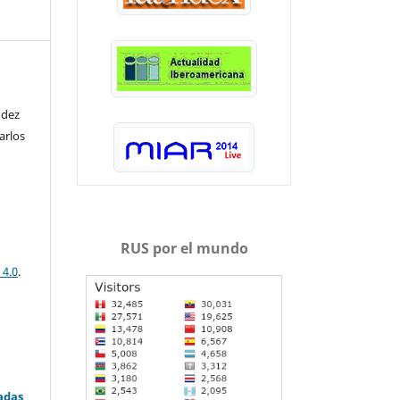
ndez
arlos
RUS por el mundo
 4.0
.
adas