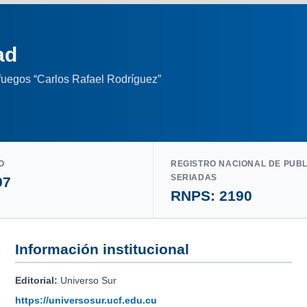
ad
nfuegos “Carlos Rafael Rodríguez”
O
REGISTRO NACIONAL DE PUB
SERIADAS
97
RNPS: 2190
Información institucional
Editorial:
Universo Sur
https://universosur.ucf.edu.cu