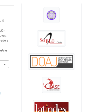
INDEXADA EN:
., &
ción
ivas.
erado a
le/vie
s