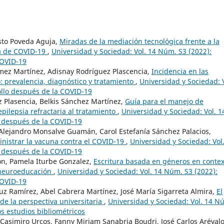
sto Poveda Aguja,
Miradas de la mediación tecnológica frente a la
a de COVID-19
,
Universidad y Sociedad: Vol. 14 Núm. S3 (2022):
COVID-19
mez Martínez, Adisnay Rodríguez Plascencia,
Incidencia en las
 prevalencia, diagnóstico y tratamiento
,
Universidad y Sociedad: V
ollo después de la COVID-19
z Plasencia, Belkis Sánchez Martínez,
Guía para el manejo de
pilepsia refractaria al tratamiento
,
Universidad y Sociedad: Vol. 1
o después de la COVID-19
 Alejandro Monsalve Guamán, Carol Estefanía Sánchez Palacios,
inistrar la vacuna contra el COVID-19
,
Universidad y Sociedad: Vol
o después de la COVID-19
ón, Pamela Iturbe Gonzalez,
Escritura basada en géneros en contex
a neuroeducación
,
Universidad y Sociedad: Vol. 14 Núm. S3 (2022):
COVID-19
uz Ramírez, Abel Cabrera Martínez, José María Sigarreta Almira,
El
de la perspectiva universitaria
,
Universidad y Sociedad: Vol. 14 N
s estudios bibliométricos
 Casimiro Urcos, Fanny Miriam Sanabria Boudri, José Carlos Aréval