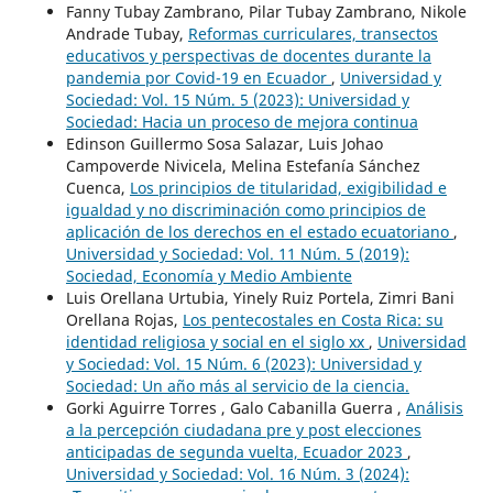
Fanny Tubay Zambrano, Pilar Tubay Zambrano, Nikole
Andrade Tubay,
Reformas curriculares, transectos
educativos y perspectivas de docentes durante la
pandemia por Covid-19 en Ecuador
,
Universidad y
Sociedad: Vol. 15 Núm. 5 (2023): Universidad y
Sociedad: Hacia un proceso de mejora continua
Edinson Guillermo Sosa Salazar, Luis Johao
Campoverde Nivicela, Melina Estefanía Sánchez
Cuenca,
Los principios de titularidad, exigibilidad e
igualdad y no discriminación como principios de
aplicación de los derechos en el estado ecuatoriano
,
Universidad y Sociedad: Vol. 11 Núm. 5 (2019):
Sociedad, Economía y Medio Ambiente
Luis Orellana Urtubia, Yinely Ruiz Portela, Zimri Bani
Orellana Rojas,
Los pentecostales en Costa Rica: su
identidad religiosa y social en el siglo xx
,
Universidad
y Sociedad: Vol. 15 Núm. 6 (2023): Universidad y
Sociedad: Un año más al servicio de la ciencia.
Gorki Aguirre Torres , Galo Cabanilla Guerra ,
Análisis
a la percepción ciudadana pre y post elecciones
anticipadas de segunda vuelta, Ecuador 2023
,
Universidad y Sociedad: Vol. 16 Núm. 3 (2024):