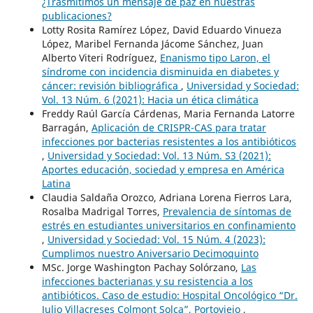
¿Trasmitimos un mensaje de paz en nuestras
publicaciones?
Lotty Rosita Ramírez López, David Eduardo Vinueza
López, Maribel Fernanda Jácome Sánchez, Juan
Alberto Viteri Rodríguez,
Enanismo tipo Laron, el
síndrome con incidencia disminuida en diabetes y
cáncer: revisión bibliográfica
,
Universidad y Sociedad:
Vol. 13 Núm. 6 (2021): Hacia un ética climática
Freddy Raúl García Cárdenas, Maria Fernanda Latorre
Barragán,
Aplicación de CRISPR-CAS para tratar
infecciones por bacterias resistentes a los antibióticos
,
Universidad y Sociedad: Vol. 13 Núm. S3 (2021):
Aportes educación, sociedad y empresa en América
Latina
Claudia Saldaña Orozco, Adriana Lorena Fierros Lara,
Rosalba Madrigal Torres,
Prevalencia de síntomas de
estrés en estudiantes universitarios en confinamiento
,
Universidad y Sociedad: Vol. 15 Núm. 4 (2023):
Cumplimos nuestro Aniversario Decimoquinto
MSc. Jorge Washington Pachay Solórzano,
Las
infecciones bacterianas y su resistencia a los
antibióticos. Caso de estudio: Hospital Oncológico “Dr.
Julio Villacreses Colmont Solca”, Portoviejo
,