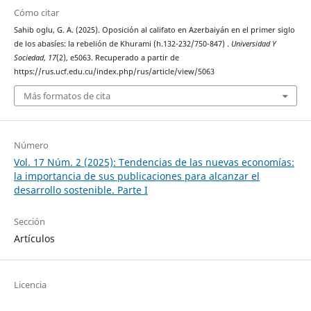
Cómo citar
Sahib oglu, G. A. (2025). Oposición al califato en Azerbaiyán en el primer siglo
de los abasíes: la rebelión de Khurami (h.132-232/750-847) .
Universidad Y
Sociedad
,
17
(2), e5063. Recuperado a partir de
https://rus.ucf.edu.cu/index.php/rus/article/view/5063
Más formatos de cita
Número
Vol. 17 Núm. 2 (2025): Tendencias de las nuevas economías:
la importancia de sus publicaciones para alcanzar el
desarrollo sostenible. Parte I
Sección
Artículos
Licencia