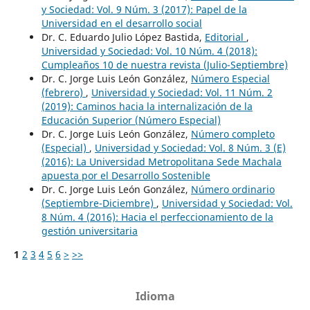
y Sociedad: Vol. 9 Núm. 3 (2017): Papel de la
Universidad en el desarrollo social
Dr. C. Eduardo Julio López Bastida,
Editorial
,
Universidad y Sociedad: Vol. 10 Núm. 4 (2018):
Cumpleaños 10 de nuestra revista (Julio-Septiembre)
Dr. C. Jorge Luis León González,
Número Especial
(febrero)
,
Universidad y Sociedad: Vol. 11 Núm. 2
(2019): Caminos hacia la internalización de la
Educación Superior (Número Especial)
Dr. C. Jorge Luis León González,
Número completo
(Especial)
,
Universidad y Sociedad: Vol. 8 Núm. 3 (E)
(2016): La Universidad Metropolitana Sede Machala
apuesta por el Desarrollo Sostenible
Dr. C. Jorge Luis León González,
Número ordinario
(Septiembre-Diciembre)
,
Universidad y Sociedad: Vol.
8 Núm. 4 (2016): Hacia el perfeccionamiento de la
gestión universitaria
1
2
3
4
5
6
>
>>
Idioma