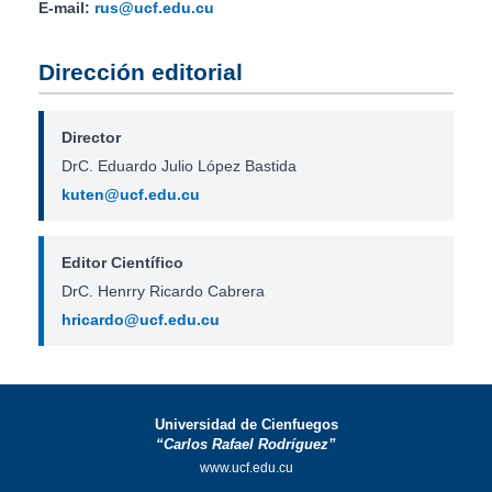
E-mail:
rus@ucf.edu.cu
Dirección editorial
Director
DrC. Eduardo Julio López Bastida
kuten@ucf.edu.cu
Editor Científico
DrC. Henrry Ricardo Cabrera
hricardo@ucf.edu.cu
Universidad de Cienfuegos
“Carlos Rafael Rodríguez”
www.ucf.edu.cu