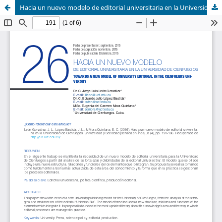
Hacia un nuevo modelo de editorial universitaria en la Universidad de Cienfuegos