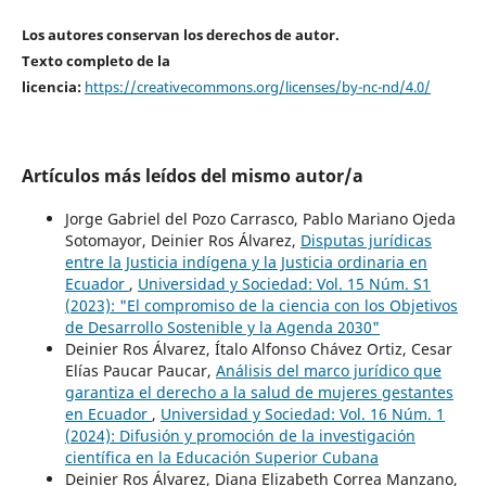
Los autores conservan los derechos de autor.
Texto completo de la
licencia:
https://creativecommons.org/licenses/by-nc-nd/4.0/
Artículos más leídos del mismo autor/a
Jorge Gabriel del Pozo Carrasco, Pablo Mariano Ojeda
Sotomayor, Deinier Ros Álvarez,
Disputas jurídicas
entre la Justicia indígena y la Justicia ordinaria en
Ecuador
,
Universidad y Sociedad: Vol. 15 Núm. S1
(2023): "El compromiso de la ciencia con los Objetivos
de Desarrollo Sostenible y la Agenda 2030"
Deinier Ros Álvarez, Ítalo Alfonso Chávez Ortiz, Cesar
Elías Paucar Paucar,
Análisis del marco jurídico que
garantiza el derecho a la salud de mujeres gestantes
en Ecuador
,
Universidad y Sociedad: Vol. 16 Núm. 1
(2024): Difusión y promoción de la investigación
científica en la Educación Superior Cubana
Deinier Ros Álvarez, Diana Elizabeth Correa Manzano,