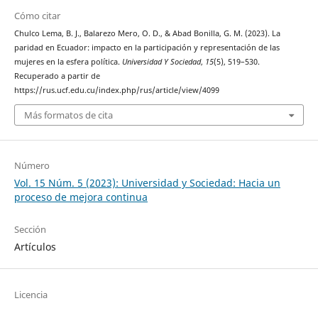
Cómo citar
Chulco Lema, B. J., Balarezo Mero, O. D., & Abad Bonilla, G. M. (2023). La
paridad en Ecuador: impacto en la participación y representación de las
mujeres en la esfera política.
Universidad Y Sociedad
,
15
(5), 519–530.
Recuperado a partir de
https://rus.ucf.edu.cu/index.php/rus/article/view/4099
Más formatos de cita
Número
Vol. 15 Núm. 5 (2023): Universidad y Sociedad: Hacia un
proceso de mejora continua
Sección
Artículos
Licencia