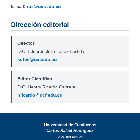
E-mail:
rus@ucf.edu.cu
Dirección editorial
Director
DrC. Eduardo Julio López Bastida
kuten@ucf.edu.cu
Editor Científico
DrC. Henrry Ricardo Cabrera
hricardo@ucf.edu.cu
Universidad de Cienfuegos
“Carlos Rafael Rodríguez”
www.ucf.edu.cu