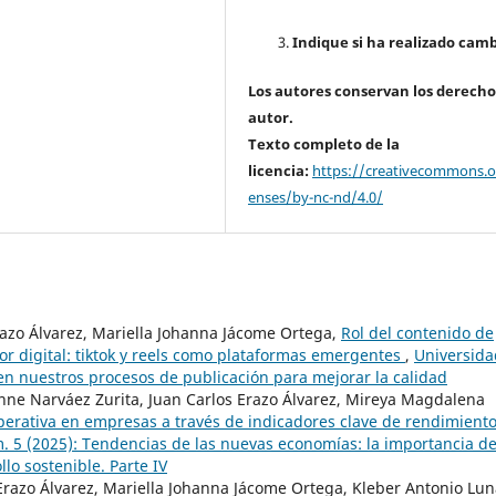
Indique si ha realizado camb
Los autores conservan los derecho
autor.
Texto completo de la
licencia:
https://creativecommons.or
enses/by-nc-nd/4.0/
razo Álvarez, Mariella Johanna Jácome Ortega,
Rol del contenido de
or digital: tiktok y reels como plataformas emergentes
,
Universida
en nuestros procesos de publicación para mejorar la calidad
vonne Narváez Zurita, Juan Carlos Erazo Álvarez, Mireya Magdalena
operativa en empresas a través de indicadores clave de rendimient
. 5 (2025): Tendencias de las nuevas economías: la importancia d
lo sostenible. Parte IV
Erazo Álvarez, Mariella Johanna Jácome Ortega, Kleber Antonio Lu