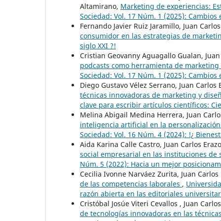
Altamirano,
Marketing de experiencias: Es
Sociedad: Vol. 17 Núm. 1 (2025): Cambios 
Fernando Javier Ruiz Jaramillo, Juan Carlo
consumidor en las estrategias de market
siglo XXI ?!
Cristian Geovanny Aguagallo Gualan, Juan 
podcasts como herramienta de marketing d
Sociedad: Vol. 17 Núm. 1 (2025): Cambios 
Diego Gustavo Vélez Serrano, Juan Carlos 
técnicas innovadoras de marketing y dis
clave para escribir artículos científicos: C
Melina Abigail Medina Herrera, Juan Carl
inteligencia artificial en la personalizaci
Sociedad: Vol. 16 Núm. 4 (2024): !¿ Bienesta
Aida Karina Calle Castro, Juan Carlos Eraz
social empresarial en las instituciones d
Núm. 5 (2022): Hacia un mejor posicionami
Cecilia Ivonne Narváez Zurita, Juan Carlos
de las competencias laborales
,
Universida
razón abierta en las editoriales universitar
Cristóbal Josúe Viteri Cevallos , Juan Car
de tecnologías innovadoras en las técnica