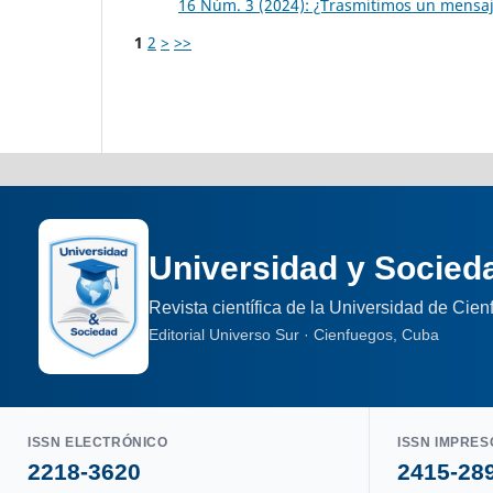
16 Núm. 3 (2024): ¿Trasmitimos un mensaj
1
2
>
>>
Universidad y Socied
Revista científica de la Universidad de Cie
Editorial Universo Sur · Cienfuegos, Cuba
ISSN ELECTRÓNICO
ISSN IMPRES
2218-3620
2415-28