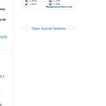
ios.
s de
Open Journal Systems
g/lic
d y
o
e
na