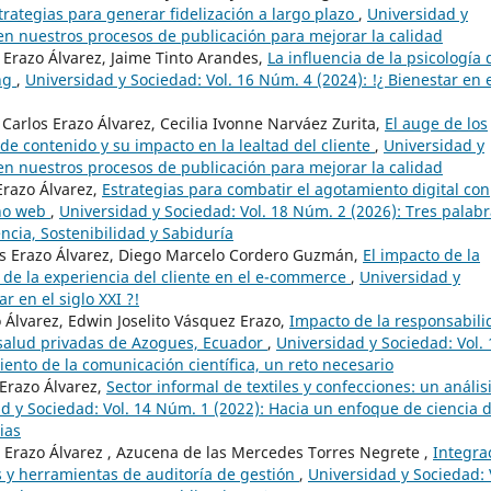
trategias para generar fidelización a largo plazo
,
Universidad y
en nuestros procesos de publicación para mejorar la calidad
s Erazo Álvarez, Jaime Tinto Arandes,
La influencia de la psicología 
ing
,
Universidad y Sociedad: Vol. 16 Núm. 4 (2024): !¿ Bienestar en 
Carlos Erazo Álvarez, Cecilia Ivonne Narváez Zurita,
El auge de los
e contenido y su impacto en la lealtad del cliente
,
Universidad y
en nuestros procesos de publicación para mejorar la calidad
Erazo Álvarez,
Estrategias para combatir el agotamiento digital con
eño web
,
Universidad y Sociedad: Vol. 18 Núm. 2 (2026): Tres palab
iencia, Sostenibilidad y Sabiduría
os Erazo Álvarez, Diego Marcelo Cordero Guzmán,
El impacto de la
ón de la experiencia del cliente en el e-commerce
,
Universidad y
r en el siglo XXI ?!
o Álvarez, Edwin Joselito Vásquez Erazo,
Impacto de la responsabili
e salud privadas de Azogues, Ecuador
,
Universidad y Sociedad: Vol. 
ento de la comunicación científica, un reto necesario
 Erazo Álvarez,
Sector informal de textiles y confecciones: un anális
d y Sociedad: Vol. 14 Núm. 1 (2022): Hacia un enfoque de ciencia 
ias
los Erazo Álvarez , Azucena de las Mercedes Torres Negrete ,
Integra
s y herramientas de auditoría de gestión
,
Universidad y Sociedad: 