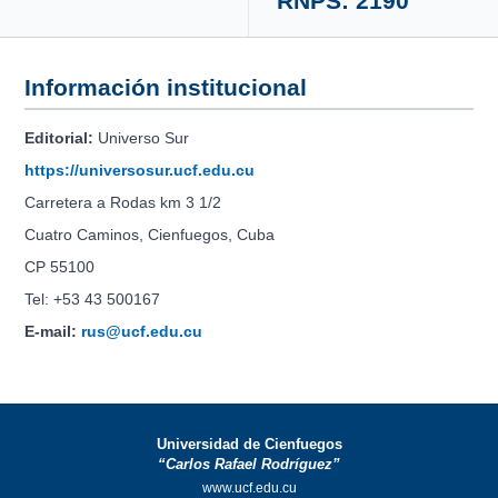
RNPS: 2190
Información institucional
Editorial:
Universo Sur
https://universosur.ucf.edu.cu
Carretera a Rodas km 3 1/2
Cuatro Caminos, Cienfuegos, Cuba
CP 55100
Tel: +53 43 500167
E-mail:
rus@ucf.edu.cu
Universidad de Cienfuegos
“Carlos Rafael Rodríguez”
www.ucf.edu.cu