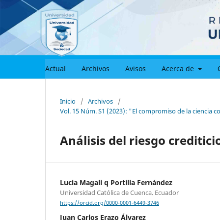
Actual
Archivos
Avisos
Acerca de
Inicio
/
Archivos
/
Vol. 15 Núm. S1 (2023): "El compromiso de la ciencia c
Análisis del riesgo creditic
Lucia Magali q Portilla Fernández
Universidad Católica de Cuenca. Ecuador
https://orcid.org/0000-0001-6449-3746
Juan Carlos Erazo Álvarez