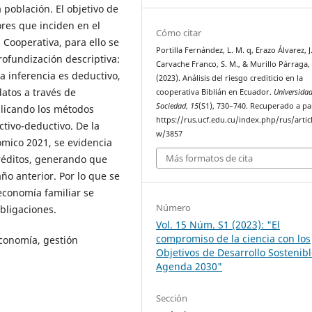
a población. El objetivo de
ores que inciden en el
Cómo citar
 Cooperativa, para ello se
Portilla Fernández, L. M. q, Erazo Álvarez, J.
rofundización descriptiva:
Carvache Franco, S. M., & Murillo Párraga, 
 inferencia es deductivo,
(2023). Análisis del riesgo crediticio en la
datos a través de
cooperativa Biblián en Ecuador.
Universida
Sociedad
,
15
(S1), 730–740. Recuperado a pa
plicando los métodos
https://rus.ucf.edu.cu/index.php/rus/artic
uctivo-deductivo. De la
w/3857
ómico 2021, se evidencia
Más formatos de cita
créditos, generando que
ño anterior. Por lo que se
economía familiar se
Número
bligaciones.
Vol. 15 Núm. S1 (2023): "El
compromiso de la ciencia con los
economía, gestión
Objetivos de Desarrollo Sostenibl
Agenda 2030"
Sección