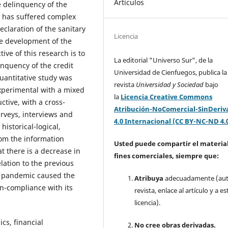
Artículos
e delinquency of the
ch has suffered complex
eclaration of the sanitary
Licencia
he development of the
tive of this research is to
La editorial "Universo Sur", de la
linquency of the credit
Universidad de Cienfuegos, publica la
quantitative study was
revista
Universidad y Sociedad
bajo
experimental with a mixed
la
Licencia Creative Commons
tive, with a cross-
Atribución-NoComercial-SinDeriv
urveys, interviews and
4.0 Internacional (CC BY-NC-ND 4.
istorical-logical,
rom the information
Usted puede compartir el material
at there is a decrease in
fines comerciales, siempre que:
lation to the previous
19 pandemic caused the
Atribuya
adecuadamente (aut
n-compliance with its
revista, enlace al artículo y a es
licencia).
cs, financial
No cree obras derivadas.