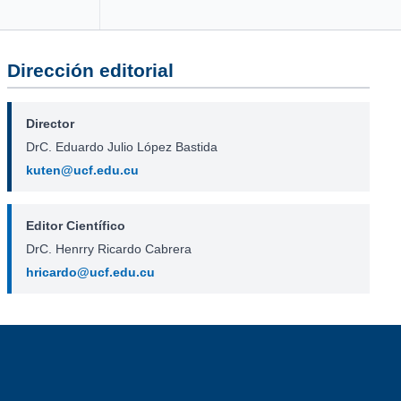
Dirección editorial
Director
DrC. Eduardo Julio López Bastida
kuten@ucf.edu.cu
Editor Científico
DrC. Henrry Ricardo Cabrera
hricardo@ucf.edu.cu