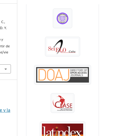
INDEXADA EN:
 C.,
D. Y.
d Y
rtir de
le/vie
e y la