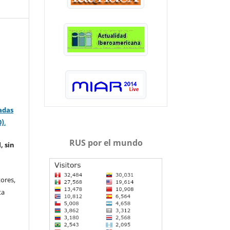
adas
0)
.
RUS por el mundo
, sin
ores,
ta