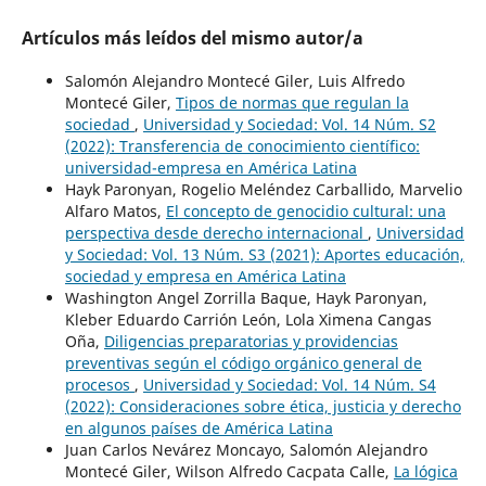
Artículos más leídos del mismo autor/a
Salomón Alejandro Montecé Giler, Luis Alfredo
Montecé Giler,
Tipos de normas que regulan la
sociedad
,
Universidad y Sociedad: Vol. 14 Núm. S2
(2022): Transferencia de conocimiento científico:
universidad-empresa en América Latina
Hayk Paronyan, Rogelio Meléndez Carballido, Marvelio
Alfaro Matos,
El concepto de genocidio cultural: una
perspectiva desde derecho internacional
,
Universidad
y Sociedad: Vol. 13 Núm. S3 (2021): Aportes educación,
sociedad y empresa en América Latina
Washington Angel Zorrilla Baque, Hayk Paronyan,
Kleber Eduardo Carrión León, Lola Ximena Cangas
Oña,
Diligencias preparatorias y providencias
preventivas según el código orgánico general de
procesos
,
Universidad y Sociedad: Vol. 14 Núm. S4
(2022): Consideraciones sobre ética, justicia y derecho
en algunos países de América Latina
Juan Carlos Nevárez Moncayo, Salomón Alejandro
Montecé Giler, Wilson Alfredo Cacpata Calle,
La lógica