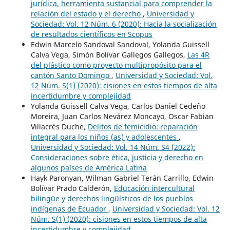
jurídica, herramienta sustancial para comprender la
relación del estado y el derecho
,
Universidad y
Sociedad: Vol. 12 Núm. 6 (2020): Hacia la socialización
de resultados científicos en Scopus
Edwin Marcelo Sandoval Sandoval, Yolanda Guissell
Calva Vega, Simón Bolívar Gallegos Gallegos,
Las 4R
del plástico como proyecto multipropósito para el
cantón Santo Domingo
,
Universidad y Sociedad: Vol.
12 Núm. S(1) (2020): cisiones en estos tiempos de alta
incertidumbre y complejidad
Yolanda Guissell Calva Vega, Carlos Daniel Cedeño
Moreira, Juan Carlos Nevárez Moncayo, Oscar Fabian
Villacrés Duche,
Delitos de femicidio: reparación
integral para los niños (as) y adolescentes
,
Universidad y Sociedad: Vol. 14 Núm. S4 (2022):
Consideraciones sobre ética, justicia y derecho en
algunos países de América Latina
Hayk Paronyan, Wilman Gabriel Terán Carrillo, Edwin
Bolívar Prado Calderón,
Educación intercultural
bilingüe y derechos lingüísticos de los pueblos
indígenas de Ecuador
,
Universidad y Sociedad: Vol. 12
Núm. S(1) (2020): cisiones en estos tiempos de alta
incertidumbre y complejidad