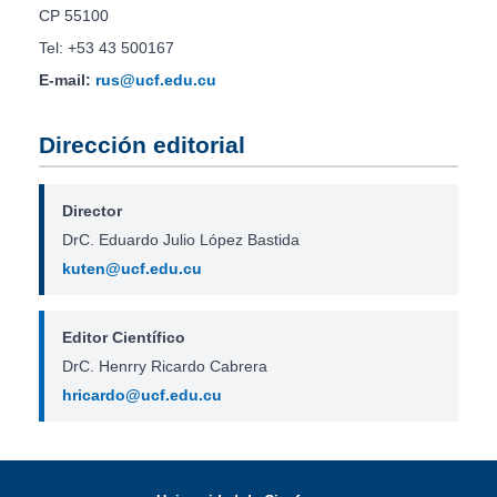
CP 55100
Tel: +53 43 500167
E-mail:
rus@ucf.edu.cu
Dirección editorial
Director
DrC. Eduardo Julio López Bastida
kuten@ucf.edu.cu
Editor Científico
DrC. Henrry Ricardo Cabrera
hricardo@ucf.edu.cu