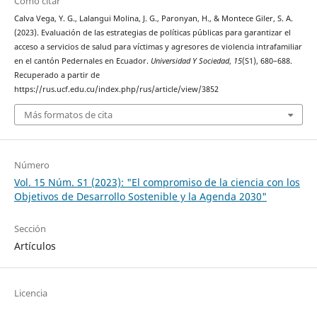
Cómo citar
Calva Vega, Y. G., Lalangui Molina, J. G., Paronyan, H., & Montece Giler, S. A.
(2023). Evaluación de las estrategias de políticas públicas para garantizar el
acceso a servicios de salud para víctimas y agresores de violencia intrafamiliar
en el cantón Pedernales en Ecuador.
Universidad Y Sociedad
,
15
(S1), 680–688.
Recuperado a partir de
https://rus.ucf.edu.cu/index.php/rus/article/view/3852
Más formatos de cita
Número
Vol. 15 Núm. S1 (2023): "El compromiso de la ciencia con los
Objetivos de Desarrollo Sostenible y la Agenda 2030"
Sección
Artículos
Licencia