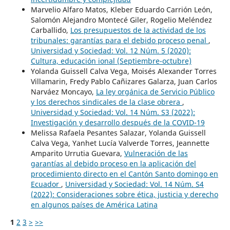
Marvelio Alfaro Matos, Kleber Eduardo Carrión León,
Salomón Alejandro Montecé Giler, Rogelio Meléndez
Carballido,
Los presupuestos de la actividad de los
tribunales: garantías para el debido proceso penal
,
Universidad y Sociedad: Vol. 12 Núm. 5 (2020):
Cultura, educación ional (Septiembre-octubre)
Yolanda Guissell Calva Vega, Moisés Alexander Torres
Villamarin, Fredy Pablo Cañizares Galarza, Juan Carlos
Narváez Moncayo,
La ley orgánica de Servicio Público
y los derechos sindicales de la clase obrera
,
Universidad y Sociedad: Vol. 14 Núm. S3 (2022):
Investigación y desarrollo después de la COVID-19
Melissa Rafaela Pesantes Salazar, Yolanda Guissell
Calva Vega, Yanhet Lucía Valverde Torres, Jeannette
Amparito Urrutia Guevara,
Vulneración de las
garantías al debido proceso en la aplicación del
procedimiento directo en el Cantón Santo domingo en
Ecuador
,
Universidad y Sociedad: Vol. 14 Núm. S4
(2022): Consideraciones sobre ética, justicia y derecho
en algunos países de América Latina
1
2
3
>
>>