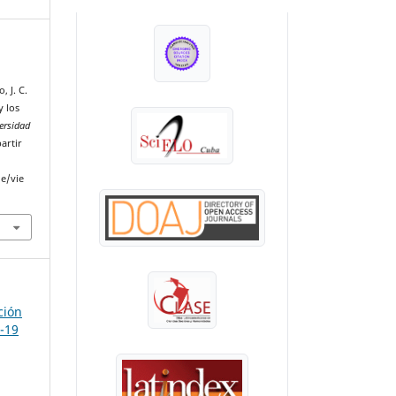
INDEXADA EN:
, J. C.
y los
ersidad
artir
le/vie
ción
D-19