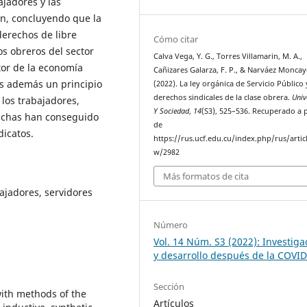
jadores y las
n, concluyendo que la
derechos de libre
Cómo citar
s obreros del sector
Calva Vega, Y. G., Torres Villamarin, M. A.,
tor de la economía
Cañizares Galarza, F. P., & Narváez Moncayo
es además un principio
(2022). La ley orgánica de Servicio Público 
derechos sindicales de la clase obrera.
Univ
 los trabajadores,
Y Sociedad
,
14
(S3), 525–536. Recuperado a p
luchas han conseguido
de
dicatos.
https://rus.ucf.edu.cu/index.php/rus/artic
w/2982
Más formatos de cita
bajadores, servidores
Número
Vol. 14 Núm. S3 (2022): Investiga
y desarrollo después de la COVI
Sección
with methods of the
Artículos