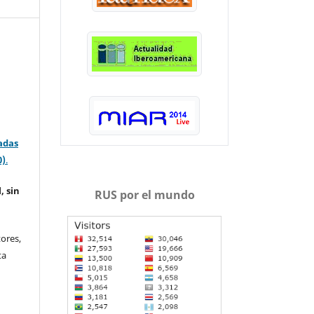
adas
0)
.
, sin
RUS por el mundo
ores,
ta