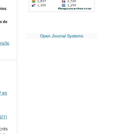
ios.
s de
Open Journal Systems
g/lic
P en
S(1)
crés