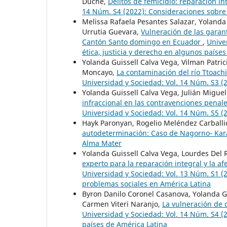
Duche,
Delitos de femicidio: reparación in
14 Núm. S4 (2022): Consideraciones sobre 
Melissa Rafaela Pesantes Salazar, Yolanda
Urrutia Guevara,
Vulneración de las garant
Cantón Santo domingo en Ecuador
,
Unive
ética, justicia y derecho en algunos paíse
Yolanda Guissell Calva Vega, Vilman Patric
Moncayo,
La contaminación del río Ttoach
Universidad y Sociedad: Vol. 14 Núm. S3 (
Yolanda Guissell Calva Vega, Julián Migue
infraccional en las contravenciones penal
Universidad y Sociedad: Vol. 14 Núm. S5 (2
Hayk Paronyan, Rogelio Meléndez Carballi
autodeterminación: Caso de Nagorno- Ka
Alma Mater
Yolanda Guissell Calva Vega, Lourdes Del 
experto para la reparación integral y la a
Universidad y Sociedad: Vol. 13 Núm. S1 (20
problemas sociales en América Latina
Byron Danilo Coronel Casanova, Yolanda Gu
Carmen Viteri Naranjo,
La vulneración de 
Universidad y Sociedad: Vol. 14 Núm. S4 (2
países de América Latina