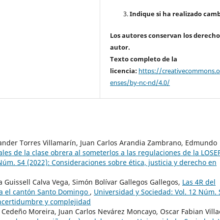
Indique si ha realizado camb
Los autores conservan los derecho
autor.
Texto completo de la
licencia:
https://creativecommons.or
enses/by-nc-nd/4.0/
ander Torres Villamarín, Juan Carlos Arandia Zambrano, Edmundo
les de la clase obrera al someterlos a las regulaciones de la LOSE
Núm. S4 (2022): Consideraciones sobre ética, justicia y derecho en
 Guissell Calva Vega, Simón Bolívar Gallegos Gallegos,
Las 4R del
ra el cantón Santo Domingo
,
Universidad y Sociedad: Vol. 12 Núm. 
 incertidumbre y complejidad
l Cedeño Moreira, Juan Carlos Nevárez Moncayo, Oscar Fabian Villa