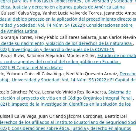
tegral para los niños (as) y adolescentes
,
Universidad y Sociedad: V
ética, justicia y derecho en algunos países de América Latina
 Guissell Calva Vega, Yanhet Lucía Valverde Torres, Jeannette Ampa
ías al debido proceso en la aplicación del procedimiento directo e
rsidad y Sociedad: Vol. 14 Núm. S4 (2022): Consideraciones sobre
s de América Latina
io Granja Torres, Fredy Pablo Cañizares Galarza, Juan Carlos Nevár
i desde su nacimiento, violación de los derechos de la naturaleza
,
2022): Investigación y desarrollo después de la COVID-19
l Pazos Rivas, Salomón Alejandro Montecé Giler,
Estudio de normat
es contra agentes del control del orden público en Ecuador
,
022): El Capital del Alma Mater
do, Yolanda Guissell Calva Vega, Ned Vito Quevedo Arnaiz,
Derecho
rabaj
,
Universidad y Sociedad: Vol. 14 Núm. S5 (2022): El Capital de
Rocío Sánchez Pérez, Leonardo Vinicio Rosillo Abarca,
Sistema de
fectación al proyecto de vida en el Código Orgánico Integral Penal
,
21): Impacto de la investigación Científica en la solución de los
issell Calva Vega, Juan Orlando Jácome Cordones, Beatriz Del
derechos de los afiliados al Instituto Ecuatoriano de Seguridad Soc
022): Consideraciones sobre ética, justicia y derecho en algunos