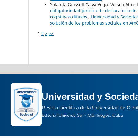
Yolanda Guissell Calva Vega, Wilson Alfre
obligatoriedad jurídica de declaratoria d
cognitivos difusos
,
Universidad y Sociedad
solución de los problemas sociales en Amé
1
2
>
>>
Universidad y Socied
Revista científica de la Universidad de Cie
Editorial Universo Sur · Cienfuegos, Cuba