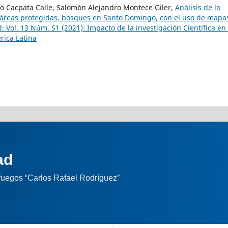
do Cacpata Calle, Salomón Alejandro Montece Giler,
Análisis de la
e áreas protegidas, bosques en Santo Domingo, con el uso de mapa
: Vol. 13 Núm. S1 (2021): Impacto de la investigación Científica en 
rica Latina
ad
nfuegos “Carlos Rafael Rodríguez”