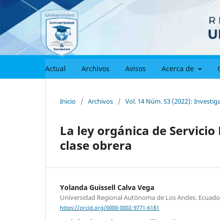
Actual
Archivos
Avisos
Acerca de
Inicio
/
Archivos
/
Vol. 14 Núm. S3 (2022): Investig
La ley orgánica de Servicio 
clase obrera
Yolanda Guissell Calva Vega
Universidad Regional Autónoma de Los Andes. Ecuado
https://orcid.org/0000-0002-9771-6181