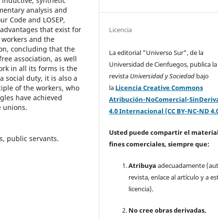
 inductive, synthetic
mentary analysis and
bour Code and LOSEP,
advantages that exist for
Licencia
f workers and the
on, concluding that the
La editorial "Universo Sur", de la
free association, as well
Universidad de Cienfuegos, publica la
k in all its forms is the
revista
Universidad y Sociedad
bajo
social duty, it is also a
iple of the workers, who
la
Licencia Creative Commons
ggles have achieved
Atribución-NoComercial-SinDeriv
e unions.
4.0 Internacional (CC BY-NC-ND 4.
Usted puede compartir el material
, public servants.
fines comerciales, siempre que:
Atribuya
adecuadamente (aut
revista, enlace al artículo y a es
licencia).
No cree obras derivadas.